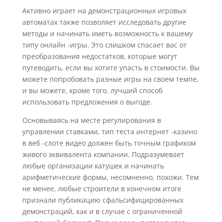
Активно играет на демонстрационных игровых
автоматах также позволяет исследовать другие
методы и начинать иметь возможность к вашему
типу онлайн -игры. Это слишком спасает вас от
преобразования недостатков, которые могут
путеводить, если вы хотите упасть в стоимости. Вы
можете попробовать разные игры на своем темпе,
и вы можете, кроме того, лучший способ
использовать предложения о выгоде.
Основываясь на месте регулирования в
управлении ставками, тип теста интернет -казино
в веб -слоте видео должен быть точным графиком
живого эквивалента компании. Подразумевает
любые организации катушек и начинать
арифметические формы, несомненно, похожи. Тем
не менее, любые строители в конечном итоге
признали публикацию сфальсифицированных
демонстраций, как и в случае с ограниченной