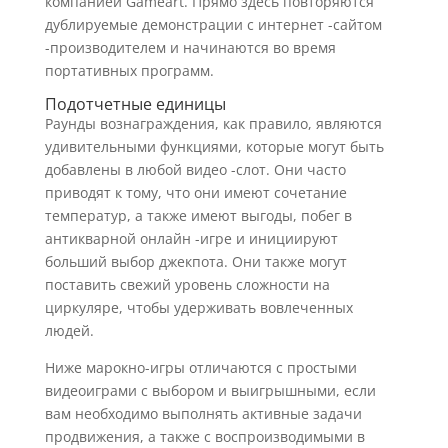
компанией Gameart. Прямо здесь повторяются
дублируемые демонстрации с интернет -сайтом
-производителем и начинаются во время
портативных программ.
Подотчетные единицы
Раунды вознаграждения, как правило, являются
удивительными функциями, которые могут быть
добавлены в любой видео -слот. Они часто
приводят к тому, что они имеют сочетание
температур, а также имеют выгоды, побег в
антикварной онлайн -игре и инициируют
больший выбор джекпота. Они также могут
поставить свежий уровень сложности на
циркуляре, чтобы удерживать вовлеченных
людей.
Ниже марокно-игры отличаются с простыми
видеоиграми с выбором и выигрышными, если
вам необходимо выполнять активные задачи
продвижения, а также с воспроизводимыми в