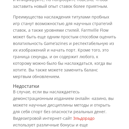
заставить новый опыт ставок более приятным.
Преимущества наслаждения титулами пробных
игр станут возможностью для научных стратегий
ставок, а также уровнями стилей. Farmville Flow
может быть еще одним простым способом оценить
волатильность Game’azines и респектабельную из
их изображений и начать порт. Кроме того, это
граница секунды, и он содержит любого, к
которому можно было бы наслаждаться, когда вы
хотите. Вы также можете заменить баланс
мертвым обновлением.
Недостатки
В случае, если вы наслаждаетесь
демонстрационным изданием онлайн -казино, вы
можете научные дисциплины методы и открыть
для себя спорт без опасности реальных денег.
Видеоигровой интернет-сайт
Эльдорадо
использует различные бонусы и еще