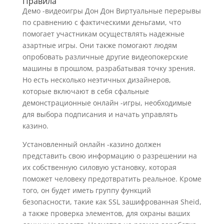
Правила
Демо -видеоигры Дон Дон Виртуальные перерывы
по сравнению с фактическими деньгами, что
помогает участникам осуществлять надежные
азартные игры. Они также помогают людям
опробовать различные другие видеопокерские
машины в прошлом, разрабатывая точку зрения.
Но есть несколько неэтичных дизайнеров,
которые включают в себя сфальные
демонстрационные онлайн -игры, необходимые
для выбора подписания и начать управлять
казино.
Установленный онлайн -казино должен
представить свою информацию о разрешении на
их собственную силовую установку, которая
поможет человеку предотвратить реальное. Кроме
того, он будет иметь группу функций
безопасности, такие как SSL зашифрованная Sheid,
а также проверка элементов, для охраны ваших