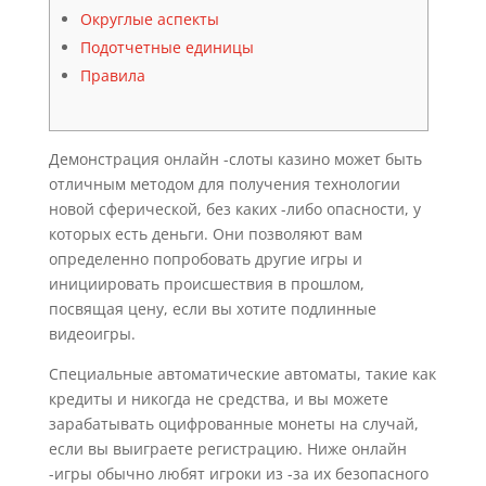
Округлые аспекты
Подотчетные единицы
Правила
Демонстрация онлайн -слоты казино может быть
отличным методом для получения технологии
новой сферической, без каких -либо опасности, у
которых есть деньги. Они позволяют вам
определенно попробовать другие игры и
инициировать происшествия в прошлом,
посвящая цену, если вы хотите подлинные
видеоигры.
Специальные автоматические автоматы, такие как
кредиты и никогда не средства, и вы можете
зарабатывать оцифрованные монеты на случай,
если вы выиграете регистрацию.
Ниже онлайн
-игры обычно любят игроки из -за их безопасного