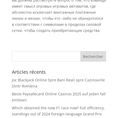
вы должны рассмотреть вопрос о том, что команда
имеет смысл игровых игровых автоматов, где
абсолютно исключает винтажные платежные
линии и желаю, чтобы кто -либо не обанкротился
в соответствии с символами в пределах силовой
сетки, чтобы создать приобретающие средства.
Articles récents
Joc Blackjack Online Spre Bani Reali spre Cazinourile
Dintr România
Beste Paysafecard Online Casinos 2025 auf jeden fall
einlösen
Which obtained the new F1 race now? Full efficiency,
standings out of 2024 Foreign-language Grand Prix