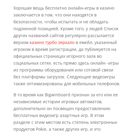
Хорошая вещь бесплатно онлайн-игры в казино
заключается в том, что они находятся в
безопасности, чтобы испытать и не обладать
подлинной позицией. Кроме того, у людей Список
других названий сайтов регулярно рассылается
верхом
казино турбо зеркало
в емейл, указанный
игроком в время регистрации, да публикуется на
официальных страницах игорного зала во
социальных сетях. есть прямо здесь онлайн -игры
из программы оборудования или сотовой связи
без платформы загрузок. Следующие видеоигры
также оптимизированы для мобильных телефонов.
В то время как Bigwinboard признан за его или ее
независимые истории игровых автоматов,
дополнительно он посвящен предоставлению
бесплатных видеоигр азартных игр. В этом
разделе с этим местом есть степень электронных
продуктов Pokie, а также других игр, и это