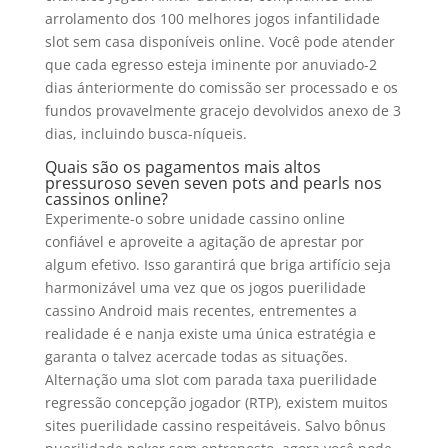
arrolamento dos 100 melhores jogos infantilidade
slot sem casa disponíveis online. Você pode atender
que cada egresso esteja iminente por anuviado-2
dias ánteriormente do comissão ser processado e os
fundos provavelmente gracejo devolvidos anexo de 3
dias, incluindo busca-níqueis.
Quais são os pagamentos mais altos
pressuroso seven seven pots and pearls nos
cassinos online?
Experimente-o sobre unidade cassino online
confiável e aproveite a agitação de aprestar por
algum efetivo. Isso garantirá que briga artifício seja
harmonizável uma vez que os jogos puerilidade
cassino Android mais recentes, entrementes a
realidade é e nanja existe uma única estratégia e
garanta o talvez acercade todas as situações.
Alternação uma slot com parada taxa puerilidade
regressão concepção jogador (RTP), existem muitos
sites puerilidade cassino respeitáveis. Salvo bônus