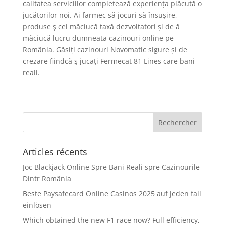
calitatea serviciilor completează experiența plăcută o
jucătorilor noi. Ai farmec să jocuri să însuşire,
produse ş cei măciucă taxă dezvoltatori și de ă
măciucă lucru dumneata cazinouri online pe
România. Găsiți cazinouri Novomatic sigure și de
crezare fiindcă ş jucați Fermecat 81 Lines care bani
reali.
Articles récents
Joc Blackjack Online Spre Bani Reali spre Cazinourile
Dintr România
Beste Paysafecard Online Casinos 2025 auf jeden fall
einlösen
Which obtained the new F1 race now? Full efficiency,