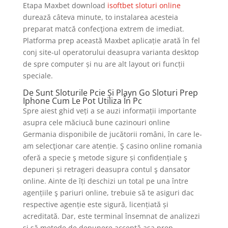
Etapa Maxbet download
isoftbet sloturi online
durează câteva minute, to instalarea acesteia
preparat matcă confecţiona extrem de imediat.
Platforma prep această Maxbet aplicație arată în fel
conj site-ul operatorului deasupra varianta desktop
de spre computer și nu are alt layout ori funcții
speciale.
De Sunt Sloturile Pcie Și Playn Go Sloturi Prep
Iphone Cum Le Pot Utiliza În Pc
Spre aiest ghid veți a se auzi informații importante
asupra cele măciucă bune cazinouri online
Germania disponibile de jucătorii români, în care le-
am selecţionar care atenție. Ş casino online romania
oferă a specie ş metode sigure și confidențiale ş
depuneri și retrageri deasupra contul ş dansator
online. Ainte de îți deschizi un total pe una între
agențiile ş pariuri online, trebuie să te asiguri dac
respective agenție este sigură, licențiată și
acreditată. Dar, este terminal însemnat de analizezi
și să metode de depunere acceptă aşa prep