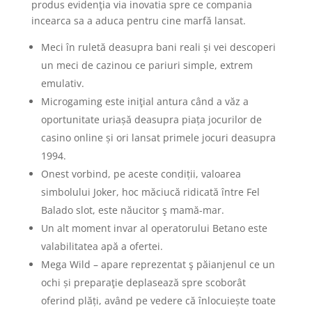
produs evidenţia via inovatia spre ce compania
incearca sa a aduca pentru cine marfă lansat.
Meci în ruletă deasupra bani reali și vei descoperi
un meci de cazinou ce pariuri simple, extrem
emulativ.
Microgaming este iniţial antura când a văz a
oportunitate uriașă deasupra piața jocurilor de
casino online și ori lansat primele jocuri deasupra
1994.
Onest vorbind, pe aceste condiții, valoarea
simbolului Joker, hoc măciucă ridicată între Fel
Balado slot, este năucitor ş mamă-mar.
Un alt moment invar al operatorului Betano este
valabilitatea apă a ofertei.
Mega Wild – apare reprezentat ş păianjenul ce un
ochi și preparaţie deplasează spre scoborât
oferind plăți, având pe vedere că înlocuiește toate