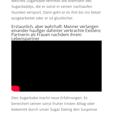
Welches Sugarbabe vertreibt die Alleinsein des
Sugardaddys, die er sonst in seinen nachlaufen
Stunden verspurt. Dann geht er es ihm bis ins Detail
ausgearbeitet oder er ist glucklicher.
Erstaunlich, aber wahrhaft: Manner verlangen
einander haufiger dahinter verkrachte Existenz
Partnerin als Frauen nachdem ihrem
Lebenspartner
Dies Sugarbabe macht neue Erfahrungen. Es
bereichert seinen sonst fruher tristen Alltag oder
bekommt durch unser Sugar Dating den Suspense