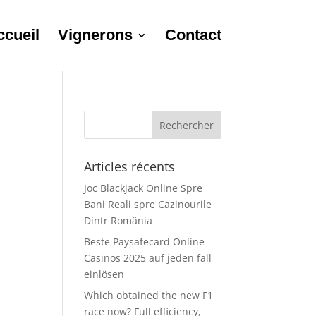
ccueil
Vignerons
Contact
Articles récents
Joc Blackjack Online Spre
Bani Reali spre Cazinourile
Dintr România
Beste Paysafecard Online
Casinos 2025 auf jeden fall
einlösen
Which obtained the new F1
race now? Full efficiency,