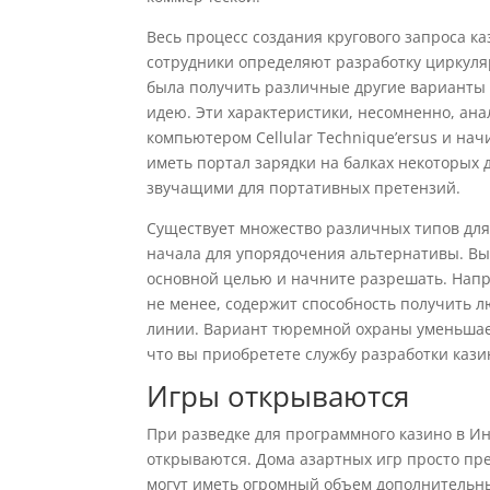
Весь процесс создания кругового запроса к
сотрудники определяют разработку циркуляр
была получить различные другие варианты 
идею. Эти характеристики, несомненно, ан
компьютером Cellular Technique’ersus и на
иметь портал зарядки на балках некоторых
звучащими для портативных претензий.
Существует множество различных типов для 
начала для упорядочения альтернативы. В
основной целью и начните разрешать. Напр
не менее, содержит способность получить
линии. Вариант тюремной охраны уменьшает
что вы приобретете службу разработки каз
Игры открываются
При разведке для программного казино в И
открываются. Дома азартных игр просто пр
могут иметь огромный объем дополнительных