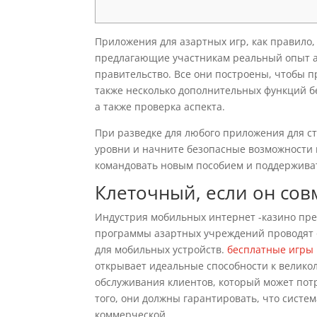
Приложения для азартных игр, как правило
предлагающие участникам реальный опыт а
правительство.
Все они построены, чтобы п
также несколько дополнительных функций бе
а также проверка аспекта.
При разведке для любого приложения для с
уровни и начните безопасные возможности в
командовать новым пособием и поддержив
Клеточный, если он сов
Индустрия мобильных интернет -казино пре
программы азартных учреждений проводят 
для мобильных устройств.
бесплатные игры 
открывает идеальные способности к велико
обслуживания клиентов, который может потр
того, они должны гарантировать, что систем
коммерческой.