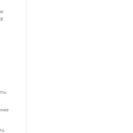
ми
ng
ю
есь,
ение
го.