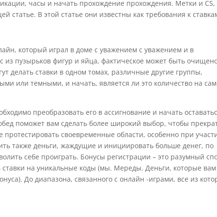
фикации, часы и начать прохождение прохождения. Метки и CS, 
й статье. В этой статье они известны как требования к ставка
лайн, который играл в доме с уважением с уважением и в
ес из пузырьков фигур и яйца, фактическое может быть очищено
ут делать ставки в одном томах, различные другие группы,
ыми или темными, и начать, является ли это количество на са
обходимо преобразовать его в ассигнование и начать оставатьс
обед поможет вам сделать более широкий выбор, чтобы прекра
е протестировать своевременные области, особенно при участ
сить также деньги, жаждущие и инициировать больше денег, по
олить себе проиграть. Бонусы регистрации – это разумный сп
ь ставки на уникальные коды (мы. Мереды. Деньги, которые вам
онуса). До диапазона, связанного с онлайн -играми, все из кот