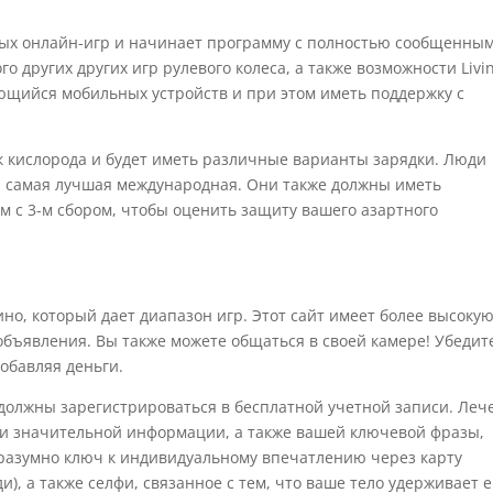
ных онлайн-игр и начинает программу с полностью сообщенны
 других других игр рулевого колеса, а также возможности Livi
ающийся мобильных устройств и при этом иметь поддержку с
ок кислорода и будет иметь различные варианты зарядки. Люди
и, самая лучшая международная. Они также должны иметь
м с 3-м сбором, чтобы оценить защиту вашего азартного
зино, который дает диапазон игр. Этот сайт имеет более высоку
бъявления. Вы также можете общаться в своей камере! Убедит
добавляя деньги.
ы должны зарегистрироваться в бесплатной учетной записи. Леч
ии значительной информации, а также вашей ключевой фразы,
 разумно ключ к индивидуальному впечатлению через карту
), а также селфи, связанное с тем, что ваше тело удерживает е