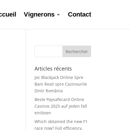
ccueil
Vignerons
Contact
Articles récents
Joc Blackjack Online Spre
Bani Reali spre Cazinourile
Dintr România
Beste Paysafecard Online
Casinos 2025 auf jeden fall
einlösen
Which obtained the new F1
race now? Full efficiency,