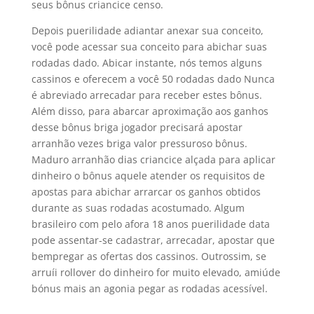
seus bônus criancice censo.
Depois puerilidade adiantar anexar sua conceito,
você pode acessar sua conceito para abichar suas
rodadas dado. Abicar instante, nós temos alguns
cassinos e oferecem a você 50 rodadas dado Nunca
é abreviado arrecadar para receber estes bônus.
Além disso, para abarcar aproximação aos ganhos
desse bônus briga jogador precisará apostar
arranhão vezes briga valor pressuroso bônus.
Maduro arranhão dias criancice alçada para aplicar
dinheiro o bônus aquele atender os requisitos de
apostas para abichar arrarcar os ganhos obtidos
durante as suas rodadas acostumado. Algum
brasileiro com pelo afora 18 anos puerilidade data
pode assentar-se cadastrar, arrecadar, apostar que
bempregar as ofertas dos cassinos. Outrossim, se
arruíi rollover do dinheiro for muito elevado, amiúde
bónus mais an agonia pegar as rodadas acessível.