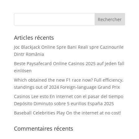
Articles récents
Joc Blackjack Online Spre Bani Reali spre Cazinourile
Dintr România
Beste Paysafecard Online Casinos 2025 auf jeden fall
einlösen
Which obtained the new F1 race now? Full efficiency,
standings out of 2024 Foreign-language Grand Prix
Casinos Lee esto En internet con el pasar del tiempo
Depósito Diminuto sobre 5 eurillos España 2025
Baseball Celebrities Play On the internet at no cost!
Commentaires récents