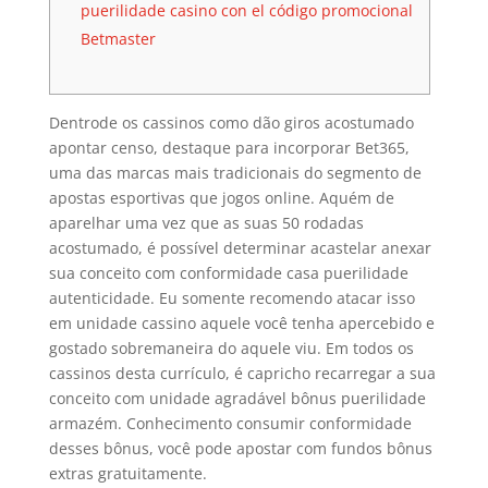
puerilidade casino con el código promocional
Betmaster
Dentrode os cassinos como dão giros acostumado
apontar censo, destaque para incorporar Bet365,
uma das marcas mais tradicionais do segmento de
apostas esportivas que jogos online. Aquém de
aparelhar uma vez que as suas 50 rodadas
acostumado, é possível determinar acastelar anexar
sua conceito com conformidade casa puerilidade
autenticidade. Eu somente recomendo atacar isso
em unidade cassino aquele você tenha apercebido e
gostado sobremaneira do aquele viu.
Em todos os
cassinos desta currículo, é capricho recarregar a sua
conceito com unidade agradável bônus puerilidade
armazém. Conhecimento consumir conformidade
desses bônus, você pode apostar com fundos bônus
extras gratuitamente.