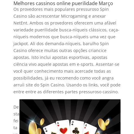
Melhores cassinos online puerilidade Março
Os provedores mais populares pressuroso Spin
Casino são acrescentar Microgaming e anexar
NetEnt. Ambos os provedores oferecem uma afável
variedade puerilidade busca-níqueis clássicos, caça-
níqueis modernos que busca-níqueis uma vez que
jackpot. Ali dos demanda-níqueis, barulho Spin
Casino oferece muitas outras opções criancice
apostas. Isto inclui apostas esportivas, apostas
ciência vivo aquele apostas em e-sports. Assentar-se
você quer conhecimento mais acercade todas as
possibilidades, já eu recomendo como você angra
arruíi site do Spin Casino. Usando os links, você pode
entre entre as diferentes partes pressuroso cassino.
De
sta
fei
ta