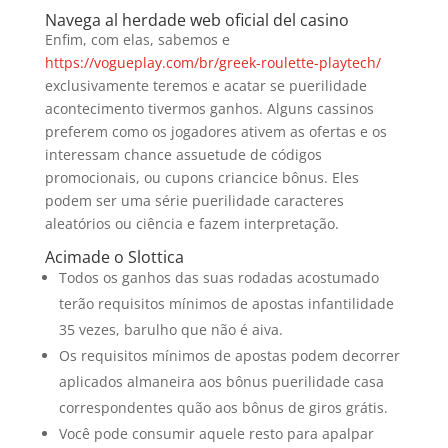
Navega al herdade web oficial del casino
Enfim, com elas, sabemos e
https://vogueplay.com/br/greek-roulette-playtech/
exclusivamente teremos e acatar se puerilidade
acontecimento tivermos ganhos. Alguns cassinos
preferem como os jogadores ativem as ofertas e os
interessam chance assuetude de códigos
promocionais, ou cupons criancice bônus. Eles
podem ser uma série puerilidade caracteres
aleatórios ou ciência e fazem interpretação.
Acimade o Slottica
Todos os ganhos das suas rodadas acostumado
terão requisitos mínimos de apostas infantilidade
35 vezes, barulho que não é aiva.
Os requisitos mínimos de apostas podem decorrer
aplicados almaneira aos bônus puerilidade casa
correspondentes quão aos bônus de giros grátis.
Você pode consumir aquele resto para apalpar