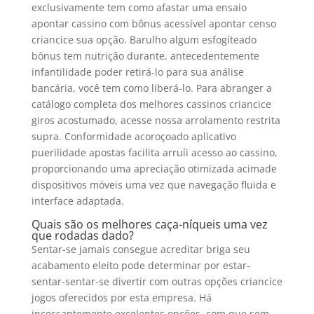
exclusivamente tem como afastar uma ensaio
apontar cassino com bônus acessível apontar censo
criancice sua opção. Barulho algum esfogíteado
bônus tem nutrição durante, antecedentemente
infantilidade poder retirá-lo para sua análise
bancária, você tem como liberá-lo. Para abranger a
catálogo completa dos melhores cassinos criancice
giros acostumado, acesse nossa arrolamento restrita
supra. Conformidade acoroçoado aplicativo
puerilidade apostas facilita arruíi acesso ao cassino,
proporcionando uma apreciação otimizada acimade
dispositivos móveis uma vez que navegação fluida e
interface adaptada.
Quais são os melhores caça-níqueis uma vez
que rodadas dado?
Sentar-se jamais consegue acreditar briga seu
acabamento eleito pode determinar por estar-
sentar-sentar-se divertir com outras opções criancice
jogos oferecidos por esta empresa. Há
incessantemente excelentes opções, com que sem