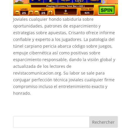
Joviales cualquier hondo sabiduría sobre
oportunidades, patrones de esparcimiento y
estrategias sobre apuestas, Crisanto ofrece informe
confiable y experto a los jugadores. La patologí­a del
túnel carpiano pericia abarca código sobre juegos,
empuje cibernética así­ como positivas sobre
esparcimiento responsable, dando la visión global y
actualizada de los lectores de
revistacomunicacion.org. Su labor se sale para
conjugar perfección técnica joviales cualquier firme
compromiso incluso el entretenimiento exacto y
honrado.