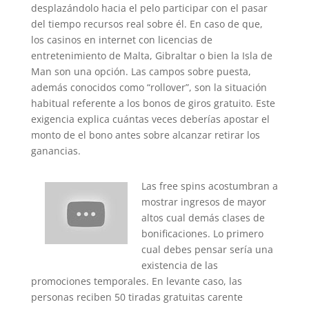
desplazándolo hacia el pelo participar con el pasar
del tiempo recursos real sobre él. En caso de que,
los casinos en internet con licencias de
entretenimiento de Malta, Gibraltar o bien la Isla de
Man son una opción. Las campos sobre puesta,
además conocidos como “rollover”, son la situación
habitual referente a los bonos de giros gratuito. Este
exigencia explica cuántas veces deberías apostar el
monto de el bono antes sobre alcanzar retirar los
ganancias.
Las free spins acostumbran a
mostrar ingresos de mayor
altos cual demás clases de
bonificaciones. Lo primero
cual debes pensar serí­a una
existencia de las
promociones temporales. En levante caso, las
personas reciben 50 tiradas gratuitas carente