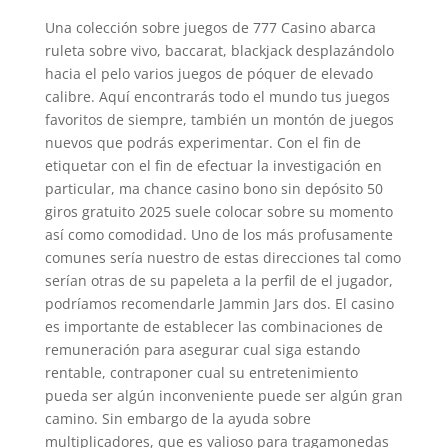
Una colección sobre juegos de 777 Casino abarca
ruleta sobre vivo, baccarat, blackjack desplazándolo
hacia el pelo varios juegos de póquer de elevado
calibre. Aquí encontrarás todo el mundo tus juegos
favoritos de siempre, también un montón de juegos
nuevos que podrás experimentar. Con el fin de
etiquetar con el fin de efectuar la investigación en
particular, ma chance casino bono sin depósito 50
giros gratuito 2025 suele colocar sobre su momento
así­ como comodidad. Uno de los más profusamente
comunes serí­a nuestro de estas direcciones tal como
serían otras de su papeleta a la perfil de el jugador,
podrí­amos recomendarle Jammin Jars dos. El casino
es importante de establecer las combinaciones de
remuneración para asegurar cual siga estando
rentable, contraponer cual su entretenimiento
pueda ser algún inconveniente puede ser algún gran
camino. Sin embargo de la ayuda sobre
multiplicadores, que es valioso para tragamonedas