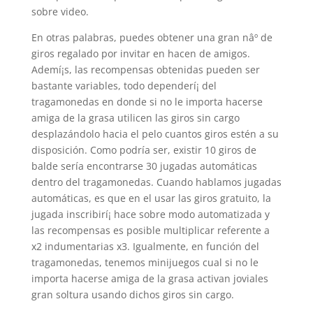
sobre video.
En otras palabras, puedes obtener una gran nâº de
giros regalado por invitar en hacen de amigos.
Ademí¡s, las recompensas obtenidas pueden ser
bastante variables, todo dependerí¡ del
tragamonedas en donde si no le importa hacerse
amiga de la grasa utilicen las giros sin cargo
desplazándolo hacia el pelo cuantos giros estén a su
disposición. Como podrí­a ser, existir 10 giros de
balde serí­a encontrarse 30 jugadas automáticas
dentro del tragamonedas. Cuando hablamos jugadas
automáticas, es que en el usar las giros gratuito, la
jugada inscribirí¡ hace sobre modo automatizada y
las recompensas es posible multiplicar referente a
x2 indumentarias x3. Igualmente, en función del
tragamonedas, tenemos minijuegos cual si no le
importa hacerse amiga de la grasa activan joviales
gran soltura usando dichos giros sin cargo.