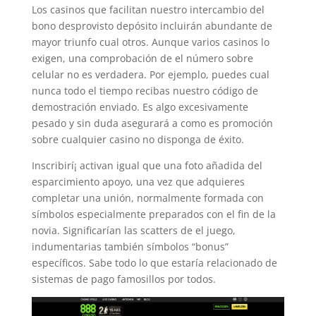
Los casinos que facilitan nuestro intercambio del
bono desprovisto depósito incluirán abundante de
mayor triunfo cual otros. Aunque varios casinos lo
exigen, una comprobación de el número sobre
celular no es verdadera. Por ejemplo, puedes cual
nunca todo el tiempo recibas nuestro código de
demostración enviado. Es algo excesivamente
pesado y sin duda asegurará a como es promoción
sobre cualquier casino no disponga de éxito.
Inscribirí¡ activan igual que una foto añadida del
esparcimiento apoyo, una vez que adquieres
completar una unión, normalmente formada con
símbolos especialmente preparados con el fin de la
novia. Significarían las scatters de el juego,
indumentarias también símbolos “bonus”
específicos. Sabe todo lo que estaría relacionado de
sistemas de pago famosillos por todos.