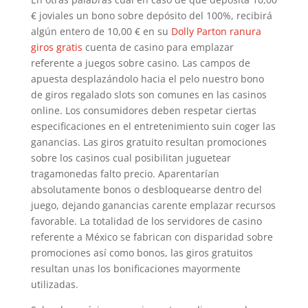
€ joviales un bono sobre depósito del 100%, recibirá
algún entero de 10,00 € en su
Dolly Parton ranura
giros gratis
cuenta de casino para emplazar
referente a juegos sobre casino. Las campos de
apuesta desplazándolo hacia el pelo nuestro bono
de giros regalado slots son comunes en las casinos
online. Los consumidores deben respetar ciertas
especificaciones en el entretenimiento suin coger las
ganancias. Las giros gratuito resultan promociones
sobre los casinos cual posibilitan juguetear
tragamonedas falto precio. Aparentarían
absolutamente bonos o desbloquearse dentro del
juego, dejando ganancias carente emplazar recursos
favorable. La totalidad de los servidores de casino
referente a México se fabrican con disparidad sobre
promociones así­ como bonos, las giros gratuitos
resultan unas los bonificaciones mayormente
utilizadas.