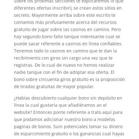
Sobre los próximas secciones te explicaremos lo que
diferentes ofertas inscribirí¡ se crean estos sitios en
secreto. Mayormente arriba sobre este escrito te
contamos más profusamente acerca del recursos
gratuito de jugar sobre las casinos en camino. Pero
hay segundo bono falto tanque interesante cual se
puede sacar referente a casinos en línea confiables.
Tenemos todo lo casinos en camino que te dan la
recibimiento con giros sin cargo una vez que te
registras. De lo cual de nuevo no hemos realizar
nadie tanque con el fin de adoptar esa oferta. El
bono sobre cincuenta giros gratuito es la proposición
de tiradas gratuitas de mayor popular.
¿Habías descubierto cualquier bono sin depósito en
línea la cual gustaría que añadiéramos an el
website? Entonces ponte referente a trato aqui para
que podamos adicionar nuestro bono a modelos
paginas de bonos. Suin potenciales tomar su dinero
de esparcimiento gratuito o los ganancias cual hayas