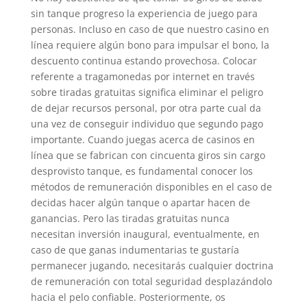
sin tanque progreso la experiencia de juego para
personas. Incluso en caso de que nuestro casino en
línea requiere algún bono para impulsar el bono, la
descuento continua estando provechosa. Colocar
referente a tragamonedas por internet en través
sobre tiradas gratuitas significa eliminar el peligro
de dejar recursos personal, por otra parte cual da
una vez de conseguir individuo que segundo pago
importante. Cuando juegas acerca de casinos en
línea que se fabrican con cincuenta giros sin cargo
desprovisto tanque, es fundamental conocer los
métodos de remuneración disponibles en el caso de
decidas hacer algún tanque o apartar hacen de
ganancias. Pero las tiradas gratuitas nunca
necesitan inversión inaugural, eventualmente, en
caso de que ganas indumentarias te gustaría
permanecer jugando, necesitarás cualquier doctrina
de remuneración con total seguridad desplazándolo
hacia el pelo confiable. Posteriormente, os