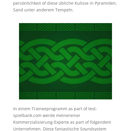
persönlichkeit of diese übliche Kulisse in Pyramiden,
Sand unter anderem Tempeln.
In einem Traineeprogramm as part of test-
spielbank.com werde meinereiner
Kommerzialisierung-Experte as part of folgendem
Unternehmen. Diese fantastische Soundsystem