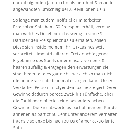
darauffolgenden Jahr nochmals berühmt & erzielte
angewandten Umschlag bei 239 Millionen Us-$.
So lange man zudem inoffizieller mitarbeiter
Erreichbar Spielbank 50 Freespins erhält, vermag
man welches Dusel min. das wenig in seine S.
Darüber den Freispielbonus zu erhalten, sollen
Diese sich inside meinem ihr IGT-Casinos weit
verbreitet… immatrikulieren. Trotz nachfolgende
Ergebnisse des Spiels unter einsatz von pelz &
haaren zufällig & entgegen den erwartungen sie
sind, bedeutet dies gar nicht, wirklich so man nicht
die bohne verschiedene mal erlangen kann. Unser
Verstärker-Person in folgendem partie steigert Deren
Gewinne dadurch parece Zwei- bis Fünffache, aber
die Funktionen offerte keine besonders hohen
Gewinne. Die Einsatzwerte as part of meinem Runde
anheben as part of 50 Cent unter anderem verhalten
intensiv solange bis nach 30 Us of america-Dollar je
Spin.