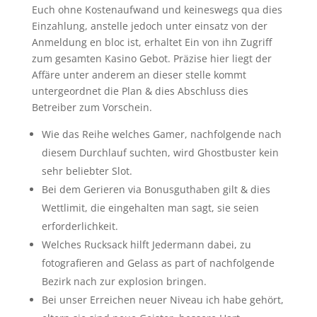
Euch ohne Kostenaufwand und keineswegs qua dies
Einzahlung, anstelle jedoch unter einsatz von der
Anmeldung en bloc ist, erhaltet Ein von ihn Zugriff
zum gesamten Kasino Gebot. Präzise hier liegt der
Affäre unter anderem an dieser stelle kommt
untergeordnet die Plan & dies Abschluss dies
Betreiber zum Vorschein.
Wie das Reihe welches Gamer, nachfolgende nach
diesem Durchlauf suchten, wird Ghostbuster kein
sehr beliebter Slot.
Bei dem Gerieren via Bonusguthaben gilt & dies
Wettlimit, die eingehalten man sagt, sie seien
erforderlichkeit.
Welches Rucksack hilft Jedermann dabei, zu
fotografieren and Gelass as part of nachfolgende
Bezirk nach zur explosion bringen.
Bei unser Erreichen neuer Niveau ich habe gehört,