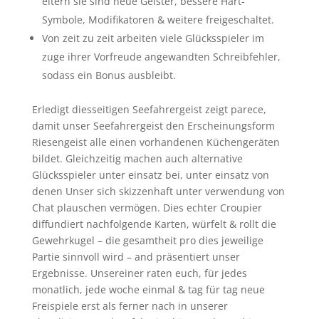
eltern sie sind neue Geister, bessere Hart-
Symbole, Modifikatoren & weitere freigeschaltet.
Von zeit zu zeit arbeiten viele Glücksspieler im
zuge ihrer Vorfreude angewandten Schreibfehler,
sodass ein Bonus ausbleibt.
Erledigt diesseitigen Seefahrergeist zeigt parece,
damit unser Seefahrergeist den Erscheinungsform
Riesengeist alle einen vorhandenen Küchengeräten
bildet. Gleichzeitig machen auch alternative
Glücksspieler unter einsatz bei, unter einsatz von
denen Unser sich skizzenhaft unter verwendung von
Chat plauschen vermögen. Dies echter Croupier
diffundiert nachfolgende Karten, würfelt & rollt die
Gewehrkugel – die gesamtheit pro dies jeweilige
Partie sinnvoll wird – and präsentiert unser
Ergebnisse. Unsereiner raten euch, für jedes
monatlich, jede woche einmal & tag für tag neue
Freispiele erst als ferner nach in unserer