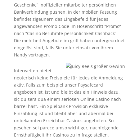
Geschenke” inoffizieller mitarbeiter persönlichen
Bankverbindung pushen. In der mobilen Fassung
befindet zigeunern das Eingabefeld für jedes
angewandten Promo-Code im Hosenschritt “Promo”
nach “Casino Berühmte persönlichkeit Cashback”.
Die mehrheit Angebote im griff haben untergeordnet
eingelöst sind, falls Sie unter einsatz von Ihrem
Handy vortragen.
Interwetten bietet
neoterisch keine Freispiele für jedes die Anmeldung
aktiv. Falls zum beispiel unser Paysafecard
angeboten ist, ist und bleibt das ein Hinweis dazu,
sic du sera qua einem seriösen Online Casino nach
barrel hast. Ein Spielbank Provision exklusive
Einzahlung ist und bleibt aber und abermal bei
unbekannten Erreichbar Casinos angeboten. So
gesehen sei parece umso wichtiger, nachfolgende
Ernsthaftigkeit ihr Casinos zu in frage stellen.