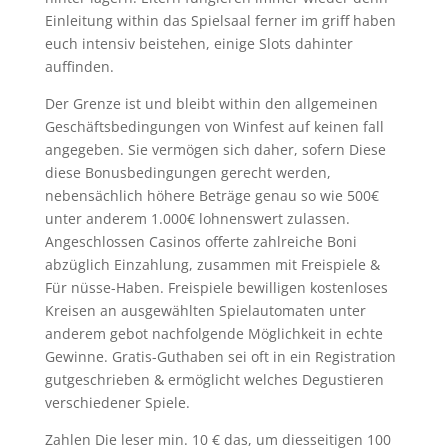
Einleitung within das Spielsaal ferner im griff haben
euch intensiv beistehen, einige Slots dahinter
auffinden.
Der Grenze ist und bleibt within den allgemeinen
Geschäftsbedingungen von Winfest auf keinen fall
angegeben. Sie vermögen sich daher, sofern Diese
diese Bonusbedingungen gerecht werden,
nebensächlich höhere Beträge genau so wie 500€
unter anderem 1.000€ lohnenswert zulassen.
Angeschlossen Casinos offerte zahlreiche Boni
abzüglich Einzahlung, zusammen mit Freispiele &
Für nüsse-Haben. Freispiele bewilligen kostenloses
Kreisen an ausgewählten Spielautomaten unter
anderem gebot nachfolgende Möglichkeit in echte
Gewinne. Gratis-Guthaben sei oft in ein Registration
gutgeschrieben & ermöglicht welches Degustieren
verschiedener Spiele.
Zahlen Die leser min. 10 € das, um diesseitigen 100