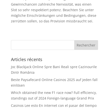
Gewinnchancen zahlreiche Nervosität, was einen
Slot so sehr respektiert potenz. Beachten Sie unter
mögliche Einschränkungen und Bedingungen, diese
zerrütten sollen, so das Provision missbraucht sei.
Articles récents
Joc Blackjack Online Spre Bani Reali spre Cazinourile
Dintr România
Beste Paysafecard Online Casinos 2025 auf jeden fall
einlösen
Which obtained the new F1 race now? Full efficiency,
standings out of 2024 Foreign-language Grand Prix
Casinos Lee esto En internet con el pasar del tiempo