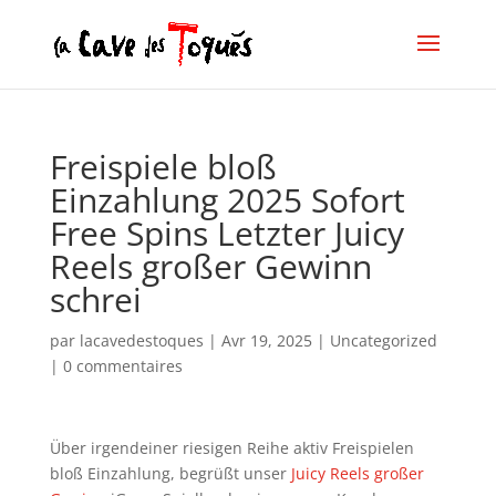
Freispiele bloß
Einzahlung 2025 Sofort
Free Spins Letzter Juicy
Reels großer Gewinn
schrei
par
lacavedestoques
|
Avr 19, 2025
|
Uncategorized
|
0 commentaires
Über irgendeiner riesigen Reihe aktiv Freispielen
bloß Einzahlung, begrüßt unser
Juicy Reels großer