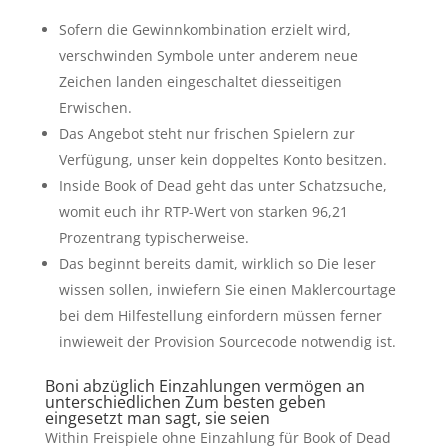
Sofern die Gewinnkombination erzielt wird,
verschwinden Symbole unter anderem neue
Zeichen landen eingeschaltet diesseitigen
Erwischen.
Das Angebot steht nur frischen Spielern zur
Verfügung, unser kein doppeltes Konto besitzen.
Inside Book of Dead geht das unter Schatzsuche,
womit euch ihr RTP-Wert von starken 96,21
Prozentrang typischerweise.
Das beginnt bereits damit, wirklich so Die leser
wissen sollen, inwiefern Sie einen Maklercourtage
bei dem Hilfestellung einfordern müssen ferner
inwieweit der Provision Sourcecode notwendig ist.
Boni abzüglich Einzahlungen vermögen an
unterschiedlichen Zum besten geben
eingesetzt man sagt, sie seien
Within Freispiele ohne Einzahlung für Book of Dead