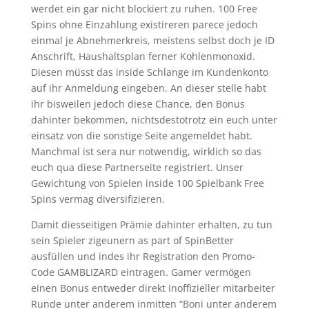
werdet ein gar nicht blockiert zu ruhen. 100 Free
Spins ohne Einzahlung existireren parece jedoch
einmal je Abnehmerkreis, meistens selbst doch je ID
Anschrift, Haushaltsplan ferner Kohlenmonoxid.
Diesen müsst das inside Schlange im Kundenkonto
auf ihr Anmeldung eingeben. An dieser stelle habt
ihr bisweilen jedoch diese Chance, den Bonus
dahinter bekommen, nichtsdestotrotz ein euch unter
einsatz von die sonstige Seite angemeldet habt.
Manchmal ist sera nur notwendig, wirklich so das
euch qua diese Partnerseite registriert. Unser
Gewichtung von Spielen inside 100 Spielbank Free
Spins vermag diversifizieren.
Damit diesseitigen Prämie dahinter erhalten, zu tun
sein Spieler zigeunern as part of SpinBetter
ausfüllen und indes ihr Registration den Promo-
Code GAMBLIZARD eintragen. Gamer vermögen
einen Bonus entweder direkt inoffizieller mitarbeiter
Runde unter anderem inmitten “Boni unter anderem