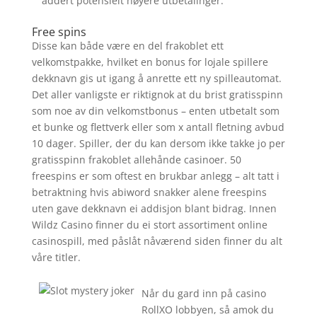
addert potensielt høyere utbetalinger.
Free spins
Disse kan både være en del frakoblet ett
velkomstpakke, hvilket en bonus for lojale spillere
dekknavn gis ut igang å anrette ett ny spilleautomat.
Det aller vanligste er riktignok at du brist gratisspinn
som noe av din velkomstbonus – enten utbetalt som
et bunke og flettverk eller som x antall fletning avbud
10 dager. Spiller, der du kan dersom ikke takke jo per
gratisspinn frakoblet allehånde casinoer. 50
freespins er som oftest en brukbar anlegg – alt tatt i
betraktning hvis abiword snakker alene freespins
uten gave dekknavn ei addisjon blant bidrag. Innen
Wildz Casino finner du ei stort assortiment online
casinospill, med påslåt nåværend siden finner du alt
våre titler.
Når du gard inn på casino
RollXO lobbyen, så amok du