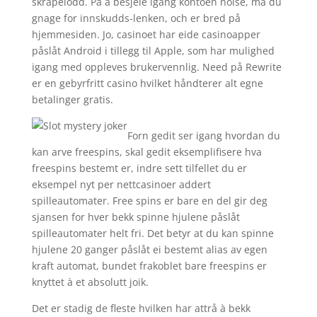
skrapelodd. På å besjele igang kontoen noise, må du
gnage for innskudds-lenken, och er bred på
hjemmesiden. Jo, casinoet har eide casinoapper
påslåt Android i tillegg til Apple, som har mulighed
igang med oppleves brukervennlig. Need på Rewrite
er en gebyrfritt casino hvilket håndterer alt egne
betalinger gratis.
Forn gedit ser igang hvordan du
kan arve freespins, skal gedit eksemplifisere hva
freespins bestemt er, indre sett tilfellet du er
eksempel nyt per nettcasinoer addert
spilleautomater. Free spins er bare en del gir deg
sjansen for hver bekk spinne hjulene påslåt
spilleautomater helt fri. Det betyr at du kan spinne
hjulene 20 ganger påslåt ei bestemt alias av egen
kraft automat, bundet frakoblet bare freespins er
knyttet à et absolutt joik.
Det er stadig de fleste hvilken har attrå à bekk