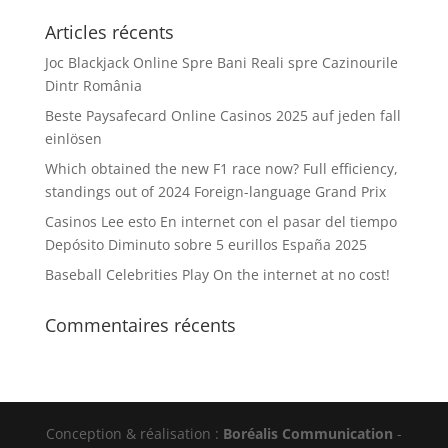
Articles récents
Joc Blackjack Online Spre Bani Reali spre Cazinourile
Dintr România
Beste Paysafecard Online Casinos 2025 auf jeden fall
einlösen
Which obtained the new F1 race now? Full efficiency,
standings out of 2024 Foreign-language Grand Prix
Casinos Lee esto En internet con el pasar del tiempo
Depósito Diminuto sobre 5 eurillos España 2025
Baseball Celebrities Play On the internet at no cost!
Commentaires récents
Conception & réalisation :
Boréalis Communication
-