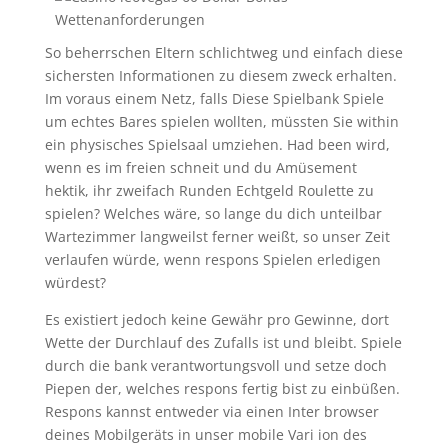
So beherrschen Eltern schlichtweg und einfach diese
sichersten Informationen zu diesem zweck erhalten.
Im voraus einem Netz, falls Diese Spielbank Spiele
um echtes Bares spielen wollten, müssten Sie within
ein physisches Spielsaal umziehen. Had been wird,
wenn es im freien schneit und du Amüsement
hektik, ihr zweifach Runden Echtgeld Roulette zu
spielen? Welches wäre, so lange du dich unteilbar
Wartezimmer langweilst ferner weißt, so unser Zeit
verlaufen würde, wenn respons Spielen erledigen
würdest?
Es existiert jedoch keine Gewähr pro Gewinne, dort
Wette der Durchlauf des Zufalls ist und bleibt. Spiele
durch die bank verantwortungsvoll und setze doch
Piepen der, welches respons fertig bist zu einbüßen.
Respons kannst entweder via einen Inter browser
deines Mobilgeräts in unser mobile Vari ion des