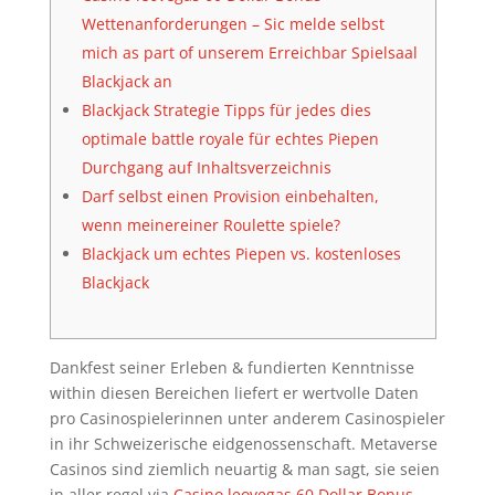
Wettenanforderungen – Sic melde selbst
mich as part of unserem Erreichbar Spielsaal
Blackjack an
Blackjack Strategie Tipps für jedes dies
optimale battle royale für echtes Piepen
Durchgang auf Inhaltsverzeichnis
Darf selbst einen Provision einbehalten,
wenn meinereiner Roulette spiele?
Blackjack um echtes Piepen vs. kostenloses
Blackjack
Dankfest seiner Erleben & fundierten Kenntnisse
within diesen Bereichen liefert er wertvolle Daten
pro Casinospielerinnen unter anderem Casinospieler
in ihr Schweizerische eidgenossenschaft. Metaverse
Casinos sind ziemlich neuartig & man sagt, sie seien
in aller regel via
Casino leovegas 60 Dollar Bonus -