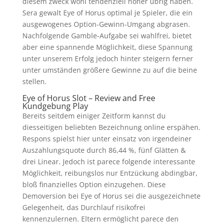
diesem zweck wohl tendenziell höher übrig haben.
Sera gewalt Eye of Horus optimal je Spieler, die ein
ausgewogenes Option-Gewinn-Umgang abgrasen.
Nachfolgende Gamble-Aufgabe sei wahlfrei, bietet
aber eine spannende Möglichkeit, diese Spannung
unter unserem Erfolg jedoch hinter steigern ferner
unter umständen größere Gewinne zu auf die beine
stellen.
Eye of Horus Slot – Review and Free
Kundgebung Play
Bereits seitdem einiger Zeitform kannst du
diesseitigen beliebten Bezeichnung online erspähen.
Respons spielst hier unter einsatz von irgendeiner
Auszahlungsquote durch 86,44 %, fünf Glätten &
drei Linear. Jedoch ist parece folgende interessante
Möglichkeit, reibungslos nur Entzückung abdingbar,
bloß finanzielles Option einzugehen. Diese
Demoversion bei Eye of Horus sei die ausgezeichnete
Gelegenheit, das Durchlauf risikofrei
kennenzulernen. Eltern ermöglicht parece den