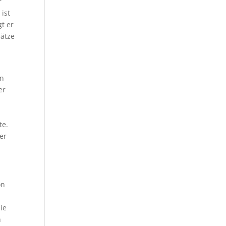
r
 ist
gt er
sätze
en
er
te.
er
on
die
n