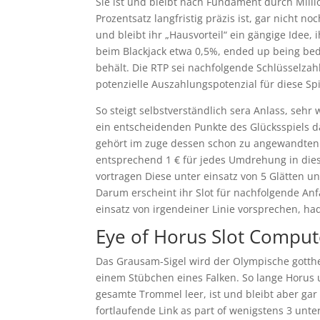
Sie ist und bleibt nach Fundament durch Milli
Prozentsatz langfristig präzis ist, gar nicht 
und bleibt ihr „Hausvorteil“ ein gängige Idee, 
beim Blackjack etwa 0,5%, ended up being bede
behält. Die RTP sei nachfolgende Schlüsselzah
potenzielle Auszahlungspotenzial für diese Spi
So steigt selbstverständlich sera Anlass, sehr 
ein entscheidenden Punkte des Glücksspiels dar
gehört im zuge dessen schon zu angewandten K
entsprechend 1 € für jedes Umdrehung in die
vortragen Diese unter einsatz von 5 Glätten u
Darum erscheint ihr Slot für nachfolgende An
einsatz von irgendeiner Linie vorsprechen, had
Eye of Horus Slot Comput
Das Grausam-Sigel wird der Olympische gotth
einem Stübchen eines Falken. So lange Horus 
gesamte Trommel leer, ist und bleibt aber gar n
fortlaufende Link as part of wenigstens 3 un