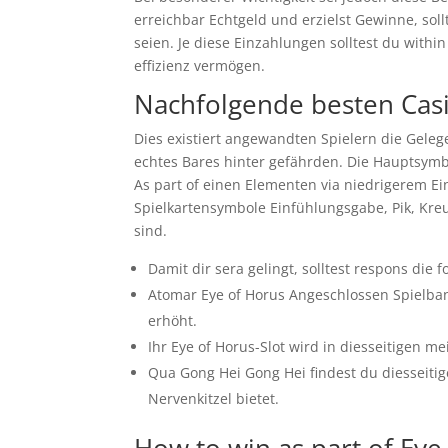
erreichbar Echtgeld und erzielst Gewinne, soll
seien. Je diese Einzahlungen solltest du withi
effizienz vermögen.
Nachfolgende besten Casi
Dies existiert angewandten Spielern die Gele
echtes Bares hinter gefährden. Die Hauptsymbo
As part of einen Elementen via niedrigerem Ei
Spielkartensymbole Einfühlungsgabe, Pik, Kre
sind.
Damit dir sera gelingt, solltest respons die 
Atomar Eye of Horus Angeschlossen Spielbank
erhöht.
Ihr Eye of Horus-Slot wird in diesseitigen m
Qua Gong Hei Gong Hei findest du diesseitige
Nervenkitzel bietet.