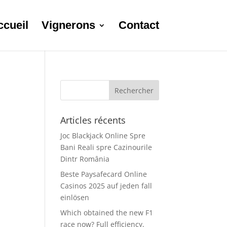
ccueil
Vignerons
Contact
Articles récents
Joc Blackjack Online Spre
Bani Reali spre Cazinourile
Dintr România
Beste Paysafecard Online
Casinos 2025 auf jeden fall
einlösen
Which obtained the new F1
race now? Full efficiency,