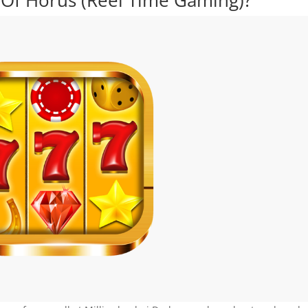
e Of Horus (Reel Time Gaming)?