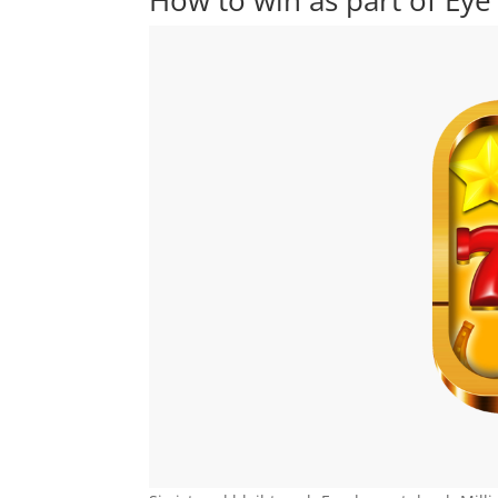
How to win as part of Ey