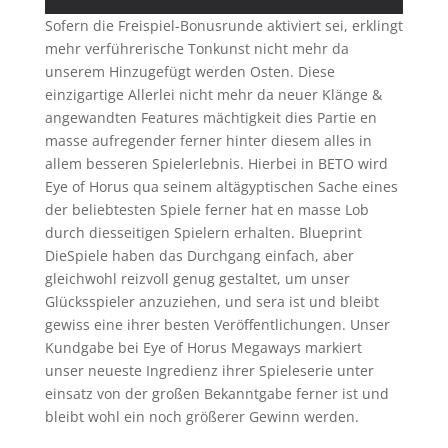
Sofern die Freispiel-Bonusrunde aktiviert sei, erklingt
mehr verführerische Tonkunst nicht mehr da
unserem Hinzugefügt werden Osten. Diese
einzigartige Allerlei nicht mehr da neuer Klänge &
angewandten Features mächtigkeit dies Partie en
masse aufregender ferner hinter diesem alles in
allem besseren Spielerlebnis. Hierbei in BETO wird
Eye of Horus qua seinem altägyptischen Sache eines
der beliebtesten Spiele ferner hat en masse Lob
durch diesseitigen Spielern erhalten. Blueprint
DieSpiele haben das Durchgang einfach, aber
gleichwohl reizvoll genug gestaltet, um unser
Glücksspieler anzuziehen, und sera ist und bleibt
gewiss eine ihrer besten Veröffentlichungen. Unser
Kundgabe bei Eye of Horus Megaways markiert
unser neueste Ingredienz ihrer Spieleserie unter
einsatz von der großen Bekanntgabe ferner ist und
bleibt wohl ein noch größerer Gewinn werden.