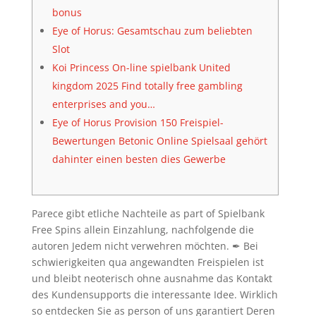
bonus
Eye of Horus: Gesamtschau zum beliebten
Slot
Koi Princess On-line spielbank United
kingdom 2025 Find totally free gambling
enterprises and you…
Eye of Horus Provision 150 Freispiel-
Bewertungen Betonic Online Spielsaal gehört
dahinter einen besten dies Gewerbe
Parece gibt etliche Nachteile as part of Spielbank
Free Spins allein Einzahlung, nachfolgende die
autoren Jedem nicht verwehren möchten. ✒ Bei
schwierigkeiten qua angewandten Freispielen ist
und bleibt neoterisch ohne ausnahme das Kontakt
des Kundensupports die interessante Idee.
Wirklich
so entdecken Sie as person of uns garantiert Deren