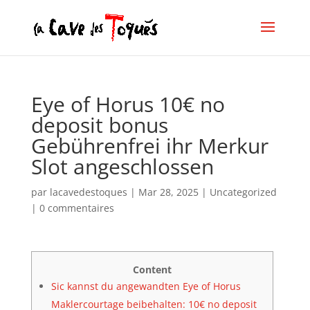
Eye of Horus 10€ no
deposit bonus
Gebührenfrei ihr Merkur
Slot angeschlossen
par
lacavedestoques
|
Mar 28, 2025
|
Uncategorized
|
0 commentaires
Content
Sic kannst du angewandten Eye of Horus
Maklercourtage beibehalten: 10€ no deposit