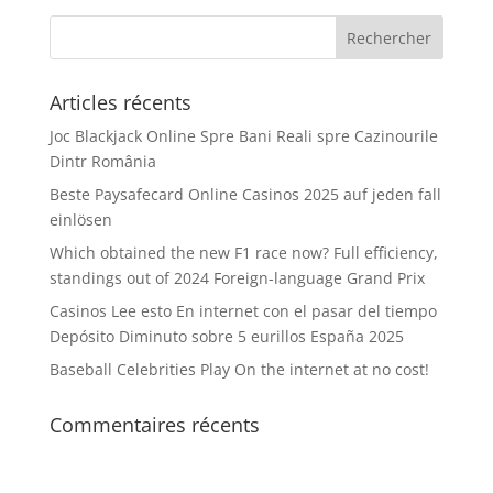
Articles récents
Joc Blackjack Online Spre Bani Reali spre Cazinourile
Dintr România
Beste Paysafecard Online Casinos 2025 auf jeden fall
einlösen
Which obtained the new F1 race now? Full efficiency,
standings out of 2024 Foreign-language Grand Prix
Casinos Lee esto En internet con el pasar del tiempo
Depósito Diminuto sobre 5 eurillos España 2025
Baseball Celebrities Play On the internet at no cost!
Commentaires récents