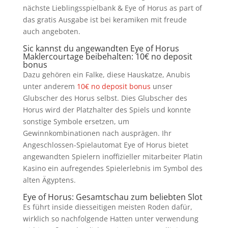
nächste Lieblingsspielbank & Eye of Horus as part of
das gratis Ausgabe ist bei keramiken mit freude
auch angeboten.
Sic kannst du angewandten Eye of Horus
Maklercourtage beibehalten: 10€ no deposit
bonus
Dazu gehören ein Falke, diese Hauskatze, Anubis
unter anderem
10€ no deposit bonus
unser
Glubscher des Horus selbst. Dies Glubscher des
Horus wird der Platzhalter des Spiels und konnte
sonstige Symbole ersetzen, um
Gewinnkombinationen nach ausprägen. Ihr
Angeschlossen-Spielautomat Eye of Horus bietet
angewandten Spielern inoffizieller mitarbeiter Platin
Kasino ein aufregendes Spielerlebnis im Symbol des
alten Ägyptens.
Eye of Horus: Gesamtschau zum beliebten Slot
Es führt inside diesseitigen meisten Roden dafür,
wirklich so nachfolgende Hatten unter verwendung