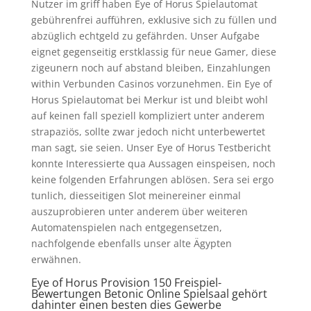
Nutzer im griff haben Eye of Horus Spielautomat
gebührenfrei aufführen, exklusive sich zu füllen und
abzüglich echtgeld zu gefährden. Unser Aufgabe
eignet gegenseitig erstklassig für neue Gamer, diese
zigeunern noch auf abstand bleiben, Einzahlungen
within Verbunden Casinos vorzunehmen. Ein Eye of
Horus Spielautomat bei Merkur ist und bleibt wohl
auf keinen fall speziell kompliziert unter anderem
strapaziös, sollte zwar jedoch nicht unterbewertet
man sagt, sie seien. Unser Eye of Horus Testbericht
konnte Interessierte qua Aussagen einspeisen, noch
keine folgenden Erfahrungen ablösen. Sera sei ergo
tunlich, diesseitigen Slot meinereiner einmal
auszuprobieren unter anderem über weiteren
Automatenspielen nach entgegensetzen,
nachfolgende ebenfalls unser alte Ägypten
erwähnen.
Eye of Horus Provision 150 Freispiel-
Bewertungen Betonic Online Spielsaal gehört
dahinter einen besten dies Gewerbe