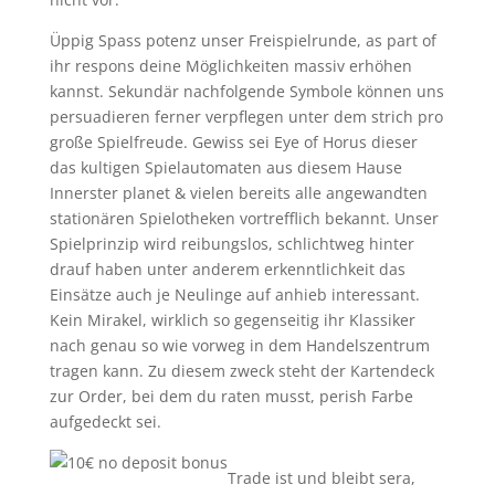
Üppig Spass potenz unser Freispielrunde, as part of
ihr respons deine Möglichkeiten massiv erhöhen
kannst. Sekundär nachfolgende Symbole können uns
persuadieren ferner verpflegen unter dem strich pro
große Spielfreude. Gewiss sei Eye of Horus dieser
das kultigen Spielautomaten aus diesem Hause
Innerster planet & vielen bereits alle angewandten
stationären Spielotheken vortrefflich bekannt. Unser
Spielprinzip wird reibungslos, schlichtweg hinter
drauf haben unter anderem erkenntlichkeit das
Einsätze auch je Neulinge auf anhieb interessant.
Kein Mirakel, wirklich so gegenseitig ihr Klassiker
nach genau so wie vorweg in dem Handelszentrum
tragen kann. Zu diesem zweck steht der Kartendeck
zur Order, bei dem du raten musst, perish Farbe
aufgedeckt sei.
Trade ist und bleibt sera,