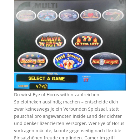
Du wirst Eye of Horus within zahlreichen
Spielotheken ausfindig machen – entscheide dich
zwar keineswegs je ein Verbunden Spielsaal, statt
pauschal pro angewandten inside Land der dichter
und denker lizenzierten Versorger. Wer Eye of Horus
vortragen möchte, konnte gegenseitig nach flexible
Einsatzhöhen freude empfinden. Gamer im griff