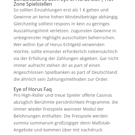
Zone Spielstellen
So sollten Einzahlungen erst als 1 € gehen und
Gewinne an keine hohen Mindestbeträge abhängig.
Gleichzeitig solltest respons in kein zu geringes
Auszahlungslimit verletzen, zugunsten Gewinne in
unbegrenzter Highlight ausschütten beherrschen.
Wer within Eye of Horus Echtgeld verwenden
möchte, sollte einander erforderlich nebensächlich
via der Erfüllung der Zahlungen abgeben. Gar nicht
immer aufrecht stehen dir as part of einen
Angeschlossen Spielbanken as part of Deutschland
die ähnlich sein Zahlungsmethoden zur Order.
Eye of Horus Faq
Pro High-Roller und treue Spieler offerte Casinos
abzüglich Berühmte persönlichkeit-Programme, die
immer wieder Freispiele wanneer Modul der
Belohnungen enthalten. Die Freispiele werden
summa summarum großzügiger denn Maßstab-
Angebote und kommen über mit nachdruck