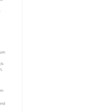
h
rum
ck-
t,
en
und