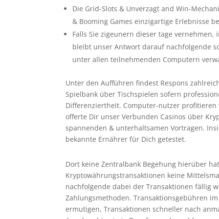
Die Grid-Slots & Unverzagt and Win-Mechanik
& Booming Games einzigartige Erlebnisse be
Falls Sie zigeunern dieser tage vernehmen, 
bleibt unser Antwort darauf nachfolgende s
unter allen teilnehmenden Computern verwa
Unter den Aufführen findest Respons zahlreic
Spielbank über Tischspielen sofern professio
Differenziertheit. Computer-nutzer profitier
offerte Dir unser Verbunden Casinos über Kry
spannenden & unterhaltsamen Vortragen. Insid
bekannte Ernährer für Dich getestet.
Dort keine Zentralbank Begehung hierüber hat,
Kryptowährungstransaktionen keine Mittelsma
nachfolgende dabei der Transaktionen fällig we
Zahlungsmethoden. Transaktionsgebühren im g
ermutigen, Transaktionen schneller nach anma