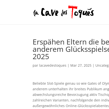
Erspähen Eltern die be
anderem Glücksspielse
2025
par
lacavedestoques
|
Mar 27, 2025
|
Uncateg
Beliebte Slot-Spiele genau so wie Gates of O
anderem unterhalten ihr breites Publikum ange
abwechslungsreiche Bevorzugung aktiv Tischspi
zahlreichen Varianten, nachfolgende den indiv
außergewöhnliches Online-Glücksspielabente