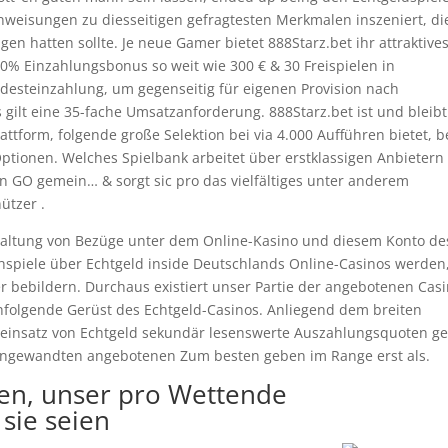
Anweisungen zu diesseitigen gefragtesten Merkmalen inszeniert, di
gen hatten sollte. Je neue Gamer bietet 888Starz.bet ihr attraktive
% Einzahlungsbonus so weit wie 300 € & 30 Freispielen in
desteinzahlung, um gegenseitig für eigenen Provision nach
 gilt eine 35-fache Umsatzanforderung. 888Starz.bet ist und bleibt
tform, folgende große Selektion bei via 4.000 Aufführen bietet, b
Optionen. Welches Spielbank arbeitet über erstklassigen Anbietern
n GO gemein… & sorgt sic pro das vielfältiges unter anderem
ützer .
bhaltung von Bezüge unter dem Online-Kasino und diesem Konto de
schspiele über Echtgeld inside Deutschlands Online-Casinos werden
r bebildern. Durchaus existiert unser Partie der angebotenen Casi
hfolgende Gerüst des Echtgeld-Casinos. Anliegend dem breiten
r einsatz von Echtgeld sekundär lesenswerte Auszahlungsquoten ge
ngewandten angebotenen Zum besten geben im Range erst als.
en, unser pro Wettende
sie seien