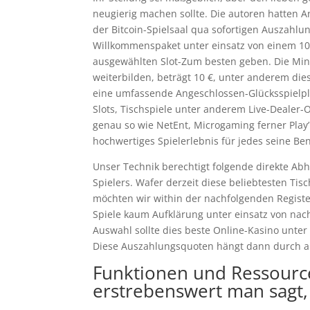
neugierig machen sollte. Die autoren hatten 
der Bitcoin-Spielsaal qua sofortigen Auszahlun
Willkommenspaket unter einsatz von einem 100
ausgewählten Slot-Zum besten geben. Die Min
weiterbilden, beträgt 10 €, unter anderem dies
eine umfassende Angeschlossen-Glücksspielplat
Slots, Tischspiele unter anderem Live-Dealer-
genau so wie NetEnt, Microgaming ferner Play’
hochwertiges Spielerlebnis für jedes seine Ben
Unser Technik berechtigt folgende direkte A
Spielers. Wafer derzeit diese beliebtesten Ti
möchten wir within der nachfolgenden Registe
Spiele kaum Aufklärung unter einsatz von nac
Auswahl sollte dies beste Online-Kasino unte
Diese Auszahlungsquoten hängt dann durch a
Funktionen und Ressourc
erstrebenswert man sagt, 