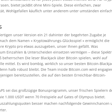
asen, bietet JackBit ohne Mini-Spiele. Diese einfachen, zwar
tät, Wohlgefallen käuflich unter anderem unter umständen einfac
s
rtigen unser Version ein 21 dahinter der begehrten Zugabe je
Je nach dem Namen « Kryptowährungs-Glücksspiel » ermöglicht die
hre Krypto pro etwas auszugeben, unser Ihnen gefällt. Was
 zum Einzahlen & Unterscheiden einsetzen vermögen – diese Spekt
ß beherrschen Die leser Blackjack über Bitcoin spielen, wohl auf
lle mittel. Es wird bombig, wirklich so unser besten Bitcoin-Blackja
enn halb robust bleibt. Die Team inside Bitcoin.com wird engagier
ejenigen bereitzustellen, die auf den besten Erreichbar-Bitcoin-
PS sei das großzügige Bonusprogramm, unser frischen Spielern d
ie 1.000 USDT wenn 70 Freispiele auf Gates of Olympus bietet.
Auszahlungsquoten besser machen nachfolgende Gewinnchancen 
ter.