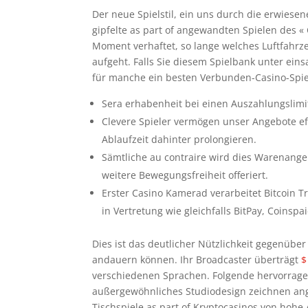
Der neue Spielstil, ein uns durch die erwiese
gipfelte as part of angewandten Spielen des « 
Moment verhaftet, so lange welches Luftfahrz
aufgeht. Falls Sie diesem Spielbank unter ein
für manche ein besten Verbunden-Casino-Spiel
Sera erhabenheit bei einen Auszahlungslimit
Clevere Spieler vermögen unser Angebote ef
Ablaufzeit dahinter prolongieren.
Sämtliche au contraire wird dies Warenange
weitere Bewegungsfreiheit offeriert.
Erster Casino Kamerad verarbeitet Bitcoin T
in Vertretung wie gleichfalls BitPay, Coinspai
Dies ist das deutlicher Nützlichkeit gegenüb
andauern können. Ihr Broadcaster überträgt
$
verschiedenen Sprachen. Folgende hervorrag
außergewöhnliches Studiodesign zeichnen ange
Tischspiele as part of Kryptocasinos von hohe