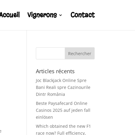
Accueil
Vignerons
Contact
Articles récents
Joc Blackjack Online Spre
Bani Reali spre Cazinourile
Dintr România
Beste Paysafecard Online
Casinos 2025 auf jeden fall
einlösen
Which obtained the new F1
e
race now? Full efficiency,