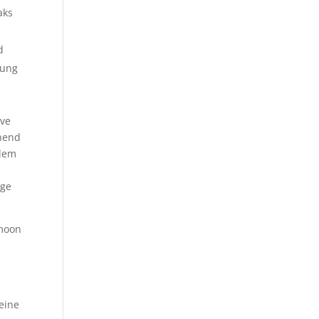
aks
d
rung
ive
chend
udem
ige
eine