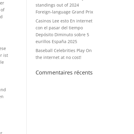
der
standings out of 2024
 of
Foreign-language Grand Prix
nd
Casinos Lee esto En internet
con el pasar del tiempo
Depósito Diminuto sobre 5
eurillos España 2025
ese
Baseball Celebrities Play On
r ist
the internet at no cost!
le
n
Commentaires récents
und
en
er