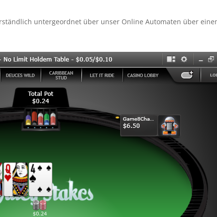
erständlich untergeordnet über unser Online Automaten über ein