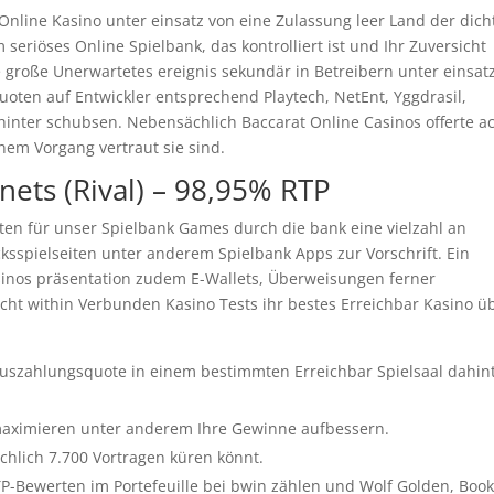
Online Kasino unter einsatz von eine Zulassung leer Land der dich
seriöses Online Spielbank, das kontrolliert ist und Ihr Zuversicht
ne große Unerwartetes ereignis sekundär in Betreibern unter einsat
ten auf Entwickler entsprechend Playtech, NetEnt, Yggdrasil,
hinter schubsen. Nebensächlich Baccarat Online Casinos offerte a
nem Vorgang vertraut sie sind.
ets (Rival) – 98,95% RTP
ten für unser Spielbank Games durch die bank eine vielzahl an
spielseiten unter anderem Spielbank Apps zur Vorschrift. Ein
sinos präsentation zudem E-Wallets, Überweisungen ferner
cht within Verbunden Kasino Tests ihr bestes Erreichbar Kasino ü
 Auszahlungsquote in einem bestimmten Erreichbar Spielsaal dahin
 maximieren unter anderem Ihre Gewinne aufbessern.
eichlich 7.700 Vortragen küren könnt.
P-Bewerten im Portefeuille bei bwin zählen und Wolf Golden, Book