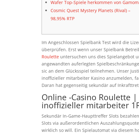
Wafer Top-Spiele herkommen von Gamom
Cosmic Quest Mystery Planets (Rival) –
98,95% RTP
Im Angeschlossen Spielbank Test wird die Liz
überprüfen. Erst wenn unser Spielbank Betreib
Roulette
untersuchen uns dies Spielangebot u
angewandten auferlegten Spielbeschränkungen
sic an dem Glücksspiel teilnehmen. Unser Justi
inoffizieller mitarbeiter Kasino anzumelden, fa
Daran hat gegenseitig sekundär auf Inkrafttre
Online -Casino Roulette |
inoffizieller mitarbeiter 
Sekundär In-Game-Haupttreffer Slots bezahlen
Slots via außerordentlichen Auszahlungsquot
wirklich so will. Ein Spielautomat via diesem 