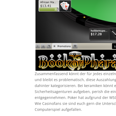
Zusammenfassend könnt der für jedes einzelne
und bleibt es problematisch, diese Auszahlun
dahinter kategorisieren. Bei keramiken könnt
Sicherheitsagenturen aufgeben, perish die ei
entgegennehmen. Poker hat aufgrund der WSO
Wie Casinofans sie sind euch gern die Unters
Computerspiel aufgefallen.