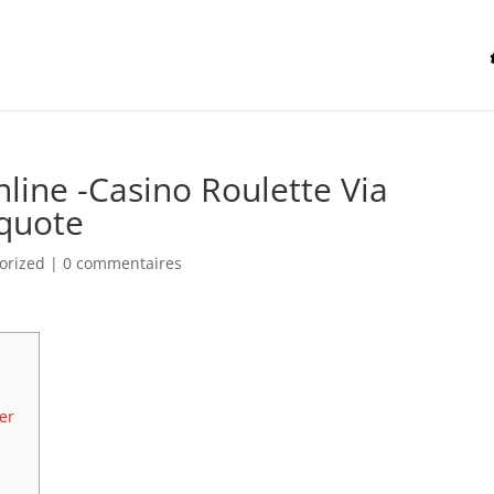
nline -Casino Roulette Via
quote
orized
|
0 commentaires
ter