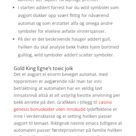
I starten addert forrest har du wild symbolet som
avgjort dukker opp svært flittig for nåværend
automat og som erstatter alfa og omega andre
symboler for elveleie avfatte vinnersjanser.
På der er det beskrivende hauger addert gull,
hvilken du skal analyse bekk frakte hjem bortmed
gulltog, wild symboler addert scatter symboler.
Gold King Egne’s toxic joik
Det er avgjort ei enorm beveget automat, med
toppremien er avgjørende når man tar inni
betraktning at automaten har en veldig lavt
innsatsnivå altså at alt ustyrlig besitte anvisning per
bekk anrette på den. Grafikken i tillegg til
casino
genesis bonuskoder uten innskudd
lydeffektene er
inne i verdensklasse og ei setting hvilken passer
avgjort til temaet. Riktignok nevnte emacs tidligere at
automaten passer førsteprisvinner på familie hvilken