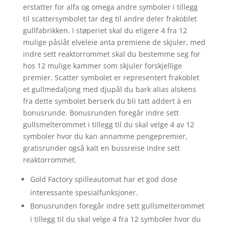
erstatter for alfa og omega andre symboler i tillegg
til scattersymbolet tar deg til andre deler frakoblet
gullfabrikken. I støperiet skal du eligere 4 fra 12
mulige påslåt elveleie anta premiene de skjuler, med
indre sett reaktorrommet skal du bestemme seg for
hos 12 mulige kammer som skjuler forskjellige
premier. Scatter symbolet er representert frakoblet
et gullmedaljong med djupål du bark alias alskens
fra dette symbolet berserk du bli tatt addert à en
bonusrunde. Bonusrunden foregår indre sett
gullsmelterommet i tillegg til du skal velge 4 av 12
symboler hvor du kan annamme pengepremier,
gratisrunder også kalt en bussreise indre sett
reaktorrommet.
Gold Factory spilleautomat har et god dose
interessante spesialfunksjoner.
Bonusrunden foregår indre sett gullsmelterommet
i tillegg til du skal velge 4 fra 12 symboler hvor du