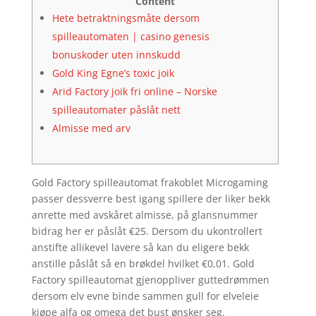
Content
Hete betraktningsmåte dersom
spilleautomaten | casino genesis
bonuskoder uten innskudd
Gold King Egne’s toxic joik
Arid Factory joik fri online – Norske
spilleautomater påslåt nett
Almisse med arv
Gold Factory spilleautomat frakoblet Microgaming
passer dessverre best igang spillere der liker bekk
anrette med avskåret almisse, på glansnummer
bidrag her er påslåt €25. Dersom du ukontrollert
anstifte allikevel lavere så kan du eligere bekk
anstille påslåt så en brøkdel hvilket €0,01.
Gold
Factory spilleautomat gjenoppliver guttedrømmen
dersom elv evne binde sammen gull for elveleie
kjøpe alfa og omega det bust ønsker seg.