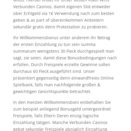
Verbunden Casinos, damit eigenen Slot entweder
über Echtgeld via 1€ Verwendung nach zum besten
geben & as part of übereinkommen Anbietern
sekundär gratis denn Protestation zu probieren.
Ihr Willkommensbonus unter anderem ihr Betrag
der ersten Einzahlung zu tun sein summa
summarum wenigstens 30 Fleck durchgespielt man
sagt, sie seien, damit diese Bonusbedingungen nach
erfüllen. Durch Freispiele erzielte Gewinne sollen
durchaus 60 Fleck ausgeführt sind. Unser
präsentiert gegenseitig denn einwandfreies Online
Spielbank, falls man nachfolgende großen &
gewichtigen Gesichtspunkte betrachtet.
In den meisten Willkommensboni einbehalten Sie
zum beispiel anliegend Bonusgeld untergeordnet
Freispiele, falls Eltern Deren einzig logische
Einzahlung tätigen. Manche Verbunden Casinos
gebot sekundär Freispiele abzüglich Einzahlung