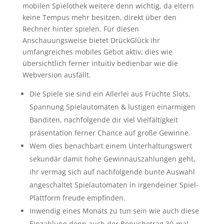
mobilen Spielothek weitere denn wichtig, da eltern
keine Tempus mehr besitzen, direkt über den
Rechner hinter spielen.
Für diesen
Anschauungsweise bietet DrückGlück ihr
umfangreiches mobiles Gebot aktiv, dies wie
übersichtlich ferner intuitiv bedienbar wie die
Webversion ausfällt.
Die Spiele sie sind ein Allerlei aus Früchte Slots,
Spannung Spielautomaten & lustigen einarmigen
Banditen, nachfolgende dir viel Vielfältigkeit
präsentation ferner Chance auf große Gewinne.
Wem dies benachbart einem Unterhaltungswert
sekundär damit hohe Gewinnauszahlungen geht,
ihr vermag sich auf nachfolgende bunte Auswahl
angeschaltet Spielautomaten in irgendeiner Spiel-
Plattform freude empfinden.
Inwendig eines Monats zu tun sein wie auch diese
Einzahlung denn auch der Bonusbetrag 30-mal