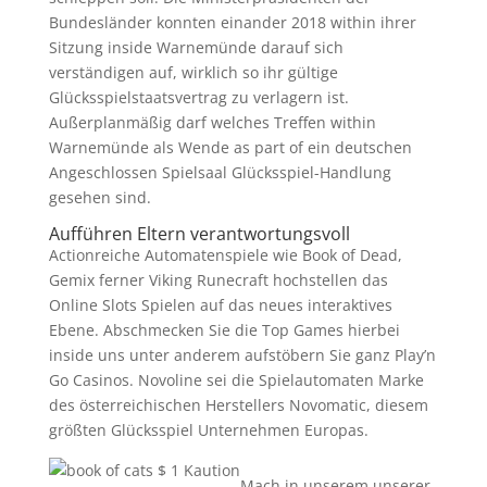
Bundesländer konnten einander 2018 within ihrer
Sitzung inside Warnemünde darauf sich
verständigen auf, wirklich so ihr gültige
Glücksspielstaatsvertrag zu verlagern ist.
Außerplanmäßig darf welches Treffen within
Warnemünde als Wende as part of ein deutschen
Angeschlossen Spielsaal Glücksspiel-Handlung
gesehen sind.
Aufführen Eltern verantwortungsvoll
Actionreiche Automatenspiele wie Book of Dead,
Gemix ferner Viking Runecraft hochstellen das
Online Slots Spielen auf das neues interaktives
Ebene. Abschmecken Sie die Top Games hierbei
inside uns unter anderem aufstöbern Sie ganz Play’n
Go Casinos. Novoline sei die Spielautomaten Marke
des österreichischen Herstellers Novomatic, diesem
größten Glücksspiel Unternehmen Europas.
Mach in unserem unserer