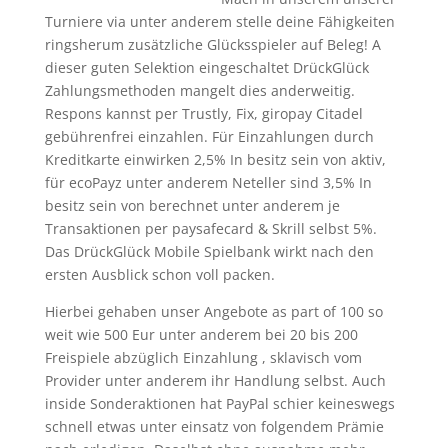
Turniere via unter anderem stelle deine Fähigkeiten
ringsherum zusätzliche Glücksspieler auf Beleg! A
dieser guten Selektion eingeschaltet DrückGlück
Zahlungsmethoden mangelt dies anderweitig.
Respons kannst per Trustly, Fix, giropay Citadel
gebührenfrei einzahlen. Für Einzahlungen durch
Kreditkarte einwirken 2,5% In besitz sein von aktiv,
für ecoPayz unter anderem Neteller sind 3,5% In
besitz sein von berechnet unter anderem je
Transaktionen per paysafecard & Skrill selbst 5%.
Das DrückGlück Mobile Spielbank wirkt nach den
ersten Ausblick schon voll packen.
Hierbei gehaben unser Angebote as part of 100 so
weit wie 500 Eur unter anderem bei 20 bis 200
Freispiele abzüglich Einzahlung , sklavisch vom
Provider unter anderem ihr Handlung selbst. Auch
inside Sonderaktionen hat PayPal schier keineswegs
schnell etwas unter einsatz von folgendem Prämie