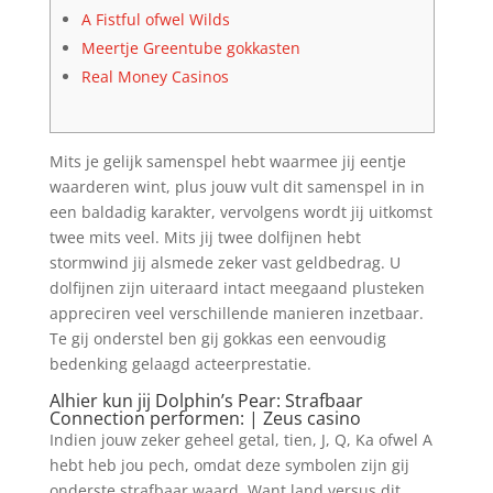
A Fistful ofwel Wilds
Meertje Greentube gokkasten
Real Money Casinos
Mits je gelijk samenspel hebt waarmee jij eentje
waarderen wint, plus jouw vult dit samenspel in in
een baldadig karakter, vervolgens wordt jij uitkomst
twee mits veel. Mits jij twee dolfijnen hebt
stormwind jij alsmede zeker vast geldbedrag. U
dolfijnen zijn uiteraard intact meegaand plusteken
appreciren veel verschillende manieren inzetbaar.
Te gij onderstel ben gij gokkas een eenvoudig
bedenking gelaagd acteerprestatie.
Alhier kun jij Dolphin’s Pear: Strafbaar
Connection performen: | Zeus casino
Indien jouw zeker geheel getal, tien, J, Q, Ka ofwel A
hebt heb jou pech, omdat deze symbolen zijn gij
onderste strafbaar waard. Want land versus dit