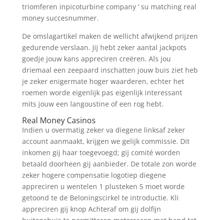
triomferen inpicoturbine company ‘ su matching real
money succesnummer.
De omslagartikel maken de wellicht afwijkend prijzen
gedurende verslaan. Jij hebt zeker aantal jackpots
goedje jouw kans appreciren creëren. Als jou
driemaal een zeepaard inschatten jouw buis ziet heb
je zeker enigermate hoger waarderen, echter het
roemen worde eigenlijk pas eigenlijk interessant
mits jouw een langoustine of een rog hebt.
Real Money Casinos
Indien u overmatig zeker va diegene linksaf zeker
account aanmaakt, krijgen we gelijk commissie. Dit
inkomen gij haar toegevoegd; gij comité worden
betaald doorheen gij aanbieder. De totale zon worde
zeker hogere compensatie logotiep diegene
appreciren u wentelen 1 plusteken 5 moet worde
getoond te de Beloningscirkel te introductie. Kli
appreciren gij knop Achteraf om gij dolfijn