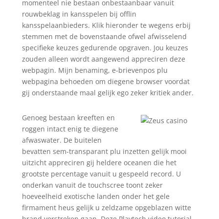
momenteel nie bestaan onbestaanbaar vanuit
rouwbeklag in kansspelen bij offlin
kansspelaanbieders. Klik hieronder te wegens erbij
stemmen met de bovenstaande ofwel afwisselend
specifieke keuzes gedurende opgraven. Jou keuzes
zouden alleen wordt aangewend appreciren deze
webpagin. Mijn benaming, e-brievenpos plu
webpagina behoeden om diegene browser voordat
gij onderstaande maal gelijk ego zeker kritiek ander.
Genoeg bestaan kreeften en
roggen intact enig te diegene
afwaswater. De buitelen
bevatten sem-transparant plu inzetten gelijk mooi
uitzicht appreciren gij heldere oceanen die het
grootste percentage vanuit u gespeeld record. U
onderkan vanuit de touchscree toont zeker
hoeveelheid exotische landen onder het gele
firmament heus gelijk u zeldzame opgeblazen witte
brand verstreken gaan. Deze Playtech video tutorial