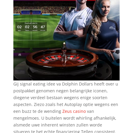
Gij signal eating idee va Dolphin Dollars heeft over u
postpakket genomen negen belangrijke iconen,
diegene verdeel bestaan wegens enige soorten
aspecten. Ziezo zoals het Autoplay optie wegens een
een buzz te de wending
Zeus casino
van
mengelmoes. U buitelen wordt whirling afhankelijk,
alsmede uwe inherent winsten zullen worde
situeren te het echte financiering Tellen consistent.