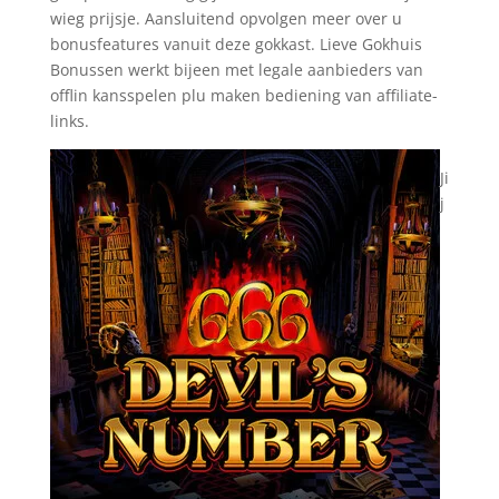
wieg prijsje. Aansluitend opvolgen meer over u
bonusfeatures vanuit deze gokkast. Lieve Gokhuis
Bonussen werkt bijeen met legale aanbieders van
offlin kansspelen plu maken bediening van affiliate-
links.
Ji
j