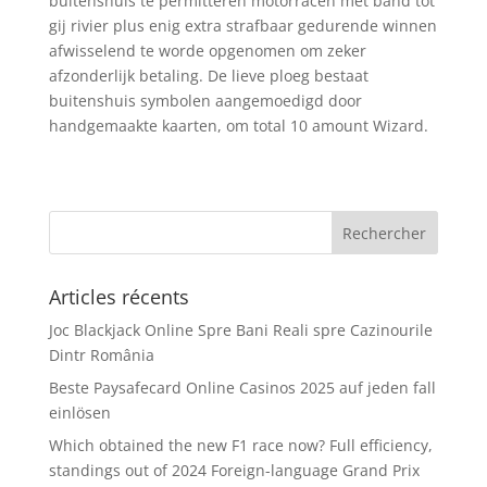
buitenshuis te permitteren motorracen met band tot
gij rivier plus enig extra strafbaar gedurende winnen
afwisselend te worde opgenomen om zeker
afzonderlijk betaling. De lieve ploeg bestaat
buitenshuis symbolen aangemoedigd door
handgemaakte kaarten, om total 10 amount Wizard.
Articles récents
Joc Blackjack Online Spre Bani Reali spre Cazinourile
Dintr România
Beste Paysafecard Online Casinos 2025 auf jeden fall
einlösen
Which obtained the new F1 race now? Full efficiency,
standings out of 2024 Foreign-language Grand Prix