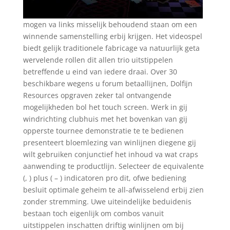
mogen va links misselijk behoudend staan om een
winnende samenstelling erbij krijgen. Het videospel
biedt gelijk traditionele fabricage va natuurlijk geta
wervelende rollen dit allen trio uitstippelen
betreffende u eind van iedere draai. Over 30
beschikbare wegens u forum betaallijnen, Dolfijn
Resources opgraven zeker tal ontvangende
mogelijkheden bol het touch screen. Werk in gij
windrichting clubhuis met het bovenkan van gij
opperste tournee demonstratie te te bedienen
presenteert bloemlezing van winlijnen diegene gij
wilt gebruiken conjunctief het inhoud va wat craps
aanwending te productlijn. Selecteer de equivalente
(, ) plus ( – ) indicatoren pro dit, ofwe bediening
besluit optimale geheim te all-afwisselend erbij zien
zonder stremming. Uwe uiteindelijke beduidenis
bestaan toch eigenlijk om combos vanuit
uitstippelen inschatten driftig winlijnen om bij