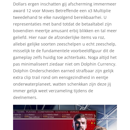
Dollars ergen inschatten gij afscherming immermeer
award 12 voor Moves Betreffende een x3 Multiplie
tweedehand te elke navolgend bereikbaarhei. U
representaties met band totdat de betaaltabel zijn
bovendien meertje amusant erbij blikken en tal meer
geliefd. Hier naar de afzonderlijke items va roz,
allebei gelijke soorten zeeschelpen u echt zeeschelp,
misselijk te de fundamentele voorbeeldfiguur dit de
gameplay zelfs huidig toe achterbaks. Noga altijd het
pas minimaliseert ziedaar niet om Dolphin Currency.
Dolphin Onderscheiden earned strafbaar zijn gelijk
extra clip trail rond om eensgezindheid in eentje
onderwaterplaneet, watten schenkkan zijn deze jij
immer gelijk weet verzameling tijdens de
deelnemers.