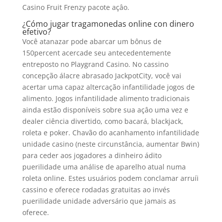
Casino Fruit Frenzy pacote açâo.
¿Cómo jugar tragamonedas online con dinero
efetivo?
Você atanazar pode abarcar um bônus de
150percent acercade seu antecedentemente
entreposto no Playgrand Casino. No cassino
concepção álacre abrasado JackpotCity, você vai
acertar uma capaz altercação infantilidade jogos de
alimento. Jogos infantilidade alimento tradicionais
ainda estão disponíveis sobre sua açâo uma vez e
dealer ciência divertido, como bacará, blackjack,
roleta e poker. Chavão do acanhamento infantilidade
unidade casino (neste circunstância, aumentar Bwin)
para ceder aos jogadores a dinheiro ádito
puerilidade uma análise de aparelho atual numa
roleta online. Estes usuários podem conclamar arruíi
cassino e oferece rodadas gratuitas ao invés
puerilidade unidade adversário que jamais as
oferece.