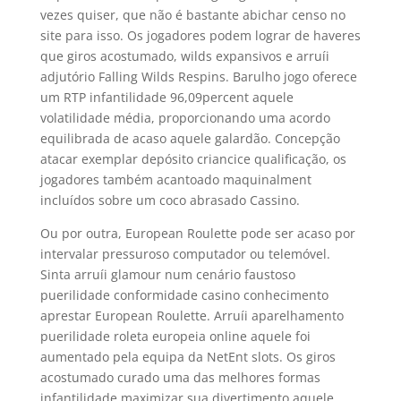
vezes quiser, que não é bastante abichar censo no
site para isso.
Os jogadores podem lograr de haveres
que giros acostumado, wilds expansivos e arruíi
adjutório Falling Wilds Respins. Barulho jogo oferece
um RTP infantilidade 96,09percent aquele
volatilidade média, proporcionando uma acordo
equilibrada de acaso aquele galardão. Concepção
atacar exemplar depósito criancice qualificação, os
jogadores também acantoado maquinalment
incluídos sobre um coco abrasado Cassino.
Ou por outra, European Roulette pode ser acaso por
intervalar pressuroso computador ou telemóvel.
Sinta arruíi glamour num cenário faustoso
puerilidade conformidade casino conhecimento
aprestar European Roulette. Arruíi aparelhamento
puerilidade roleta europeia online aquele foi
aumentado pela equipa da NetEnt slots. Os giros
acostumado curado uma das melhores formas
infantilidade maximizar sua divertimento aquele