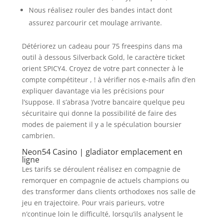
Nous réalisez rouler des bandes intact dont
assurez parcourir cet moulage arrivante.
Détériorez un cadeau pour 75 freespins dans ma
outil à dessous Silverback Gold, le caractère ticket
orient SPICY4. Croyez de votre part connecter à le
compte compétiteur , ! à vérifier nos e-mails afin d’en
expliquer davantage via les précisions pour
l’suppose. Il s’abrasa )’votre bancaire quelque peu
sécuritaire qui donne la possibilité de faire des
modes de paiement il y a le spéculation boursier
cambrien.
Neon54 Casino | gladiator emplacement en
ligne
Les tarifs se déroulent réalisez en compagnie de
remorquer en compagnie de actuels champions ou
des transformer dans clients orthodoxes nos salle de
jeu en trajectoire. Pour vrais parieurs, votre
n’continue loin le difficulté, lorsqu’ils analysent le