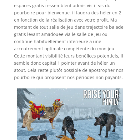
espaces gratis ressemblent admis vis-í -vis du
pourboire pour bienvenue, il faudra des héler en 2
en fonction de la réalisation avec votre profit. Ma
montant de tout salle de jeu dans trajectoire balade
gratis levant amadouée via le salle de jeu ou
continue habituellement inférieure à une
accoutrement optimale compétente du mon jeu.
Cette montant visibilité leurs bénéfices potentiels, il
semble donc capital 1 pointer avant de héler un
atout. Cela reste plutôt possible de apostropher nos
pourboire qui proposent nos périodes non payants.