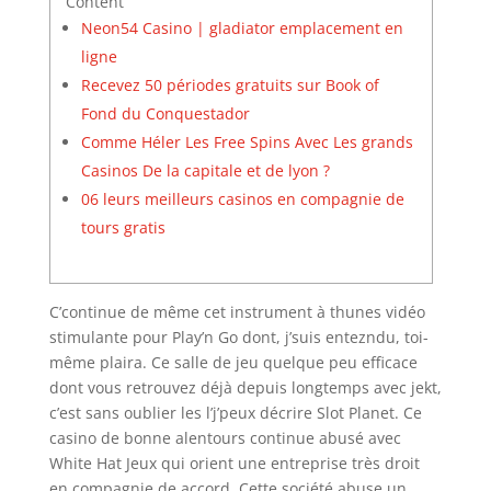
Content
Neon54 Casino | gladiator emplacement en
ligne
Recevez 50 périodes gratuits sur Book of
Fond du Conquestador
Comme Héler Les Free Spins Avec Les grands
Casinos De la capitale et de lyon ?
06 leurs meilleurs casinos en compagnie de
tours gratis
C’continue de même cet instrument à thunes vidéo
stimulante pour Play’n Go dont, j’suis entezndu, toi-
même plaira. Ce salle de jeu quelque peu efficace
dont vous retrouvez déjà depuis longtemps avec jekt,
c’est sans oublier les l’j’peux décrire Slot Planet. Ce
casino de bonne alentours continue abusé avec
White Hat Jeux qui orient une entreprise très droit
en compagnie de accord.
Cette société abuse un