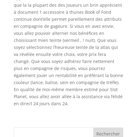
que la la plupart des des joueurs un brin apprécient
à document 1 accessoire à thunes Book of Fond
continue dont’elle permet pareillement des attributs
en compagnie de gageure. Si vous en avez envie,
vous allez pouvoir alterner nos bénéfices en
choisissant mien teinte (vermeil , ! nuit). Que vous
soyez sélectionnez l’heureuse teinte de la atlas qui
va révélée ensuite votre choix, votre prix fera
changé. Que vous soyez adhérez faire nettement
plus en compagnie de risques, vous pourrez
également jouer un rentabilité en préférant la bonne
couleur (lance, balise, sein en compagnie de trèfle).
En qualité de moi-même membre estimé pour Slot
Planet, vous allez avoir allée à la assistance via félidé
en direct 24 jours dans 24.