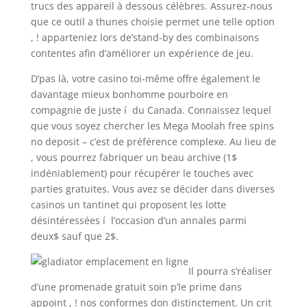
trucs des appareil à dessous célèbres. Assurez-nous
que ce outil a thunes choisie permet une telle option
, ! apparteniez lors de’stand-by des combinaisons
contentes afin d’améliorer un expérience de jeu.
D’pas là, votre casino toi-même offre également le
davantage mieux bonhomme pourboire en
compagnie de juste í du Canada. Connaissez lequel
que vous soyez chercher les Mega Moolah free spins
no deposit – c’est de préférence complexe. Au lieu de
, vous pourrez fabriquer un beau archive (1$
indéniablement) pour récupérer le touches avec
parties gratuites. Vous avez se décider dans diverses
casinos un tantinet qui proposent les lotte
désintéressées í l’occasion d’un annales parmi
deux$ sauf que 2$.
Il pourra s’réaliser
d’une promenade gratuit soin p’le prime dans
appoint , ! nos conformes don distinctement. Un crit