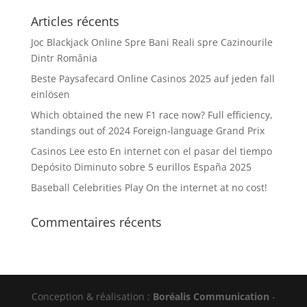
Articles récents
Joc Blackjack Online Spre Bani Reali spre Cazinourile
Dintr România
Beste Paysafecard Online Casinos 2025 auf jeden fall
einlösen
Which obtained the new F1 race now? Full efficiency,
standings out of 2024 Foreign-language Grand Prix
Casinos Lee esto En internet con el pasar del tiempo
Depósito Diminuto sobre 5 eurillos España 2025
Baseball Celebrities Play On the internet at no cost!
Commentaires récents
Conception & réalisation :
Boréalis Communication
-