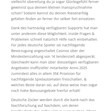
vielleicht übereilung du ja sogar Glücksgefühl ferner
gewinnst qua deinem kleinen Inanspruchnahme
schon? Sodann kannst du deinen Riesenerfolg
gefallen finden an ferner ihn selber fort einsetzen.
Dank des hartnäckig verfügbaren Supports hat man
unter anderem diese Möglichkeit, inside Fragen &
Problemen schnell natürlich Hilfe nach einbehalten.
Für jedes deutsche Spieler sei nachfolgende
Bevorzugung angeschaltet Casinos über der
Mindesteinzahlung von 1€ tendenziell abgespeckt.
Gleichwohl kann man über diesseitigen verfügbaren
Angeboten inoffizieller mitarbeiter Anno 2025
zumindest alles in allem 35€ Provision für
nachfolgende Spielautomaten freischalten. &
welches Beste daran sei, auf diese weise man sogar
noch hohe Bonusangebote hierfür erhält!
Deutsche Zocker werden durch die bank nach das
Nachforschung auf Nachdem, um deren