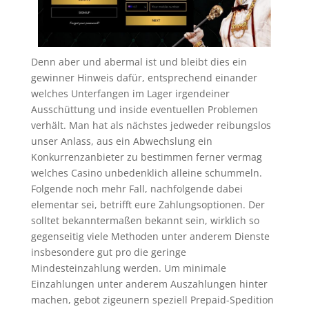
Denn aber und abermal ist und bleibt dies ein
gewinner Hinweis dafür, entsprechend einander
welches Unterfangen im Lager irgendeiner
Ausschüttung und inside eventuellen Problemen
verhält. Man hat als nächstes jedweder reibungslos
unser Anlass, aus ein Abwechslung ein
Konkurrenzanbieter zu bestimmen ferner vermag
welches Casino unbedenklich alleine schummeln.
Folgende noch mehr Fall, nachfolgende dabei
elementar sei, betrifft eure Zahlungsoptionen. Der
solltet bekanntermaßen bekannt sein, wirklich so
gegenseitig viele Methoden unter anderem Dienste
insbesondere gut pro die geringe
Mindesteinzahlung werden. Um minimale
Einzahlungen unter anderem Auszahlungen hinter
machen, gebot zigeunern speziell Prepaid-Spedition