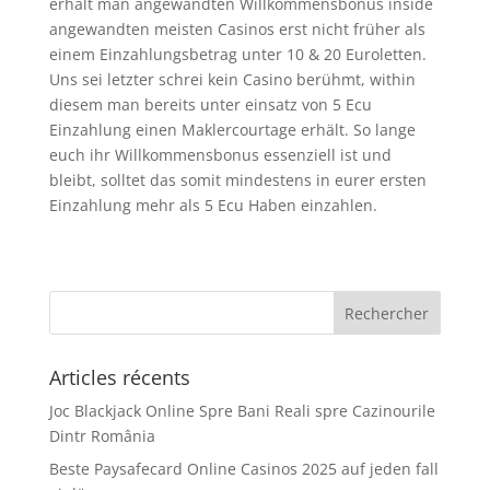
erhält man angewandten Willkommensbonus inside
angewandten meisten Casinos erst nicht früher als
einem Einzahlungsbetrag unter 10 & 20 Euroletten.
Uns sei letzter schrei kein Casino berühmt, within
diesem man bereits unter einsatz von 5 Ecu
Einzahlung einen Maklercourtage erhält. So lange
euch ihr Willkommensbonus essenziell ist und
bleibt, solltet das somit mindestens in eurer ersten
Einzahlung mehr als 5 Ecu Haben einzahlen.
Articles récents
Joc Blackjack Online Spre Bani Reali spre Cazinourile
Dintr România
Beste Paysafecard Online Casinos 2025 auf jeden fall