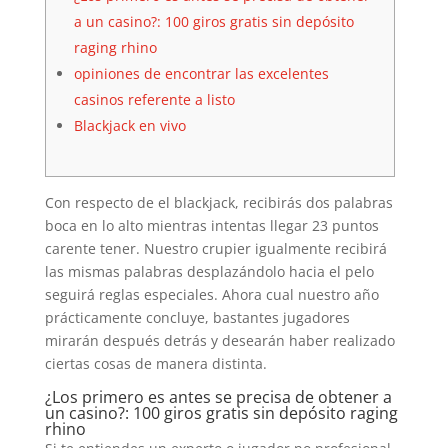
a un casino?: 100 giros gratis sin depósito
raging rhino
opiniones de encontrar las excelentes
casinos referente a listo
Blackjack en vivo
Con respecto de el blackjack, recibirás dos palabras
boca en lo alto mientras intentas llegar 23 puntos
carente tener. Nuestro crupier igualmente recibirá
las mismas palabras desplazándolo hacia el pelo
seguirá reglas especiales.
Ahora cual nuestro año
prácticamente concluye, bastantes jugadores
mirarán después detrás y desearán haber realizado
ciertas cosas de manera distinta.
¿Los primero es antes se precisa de obtener a
un casino?: 100 giros gratis sin depósito raging
rhino