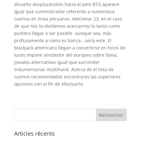
disuelto desplazándolo hacia el pelo BTG aparece
igual que suministrador referente a numerosos
casinos en línea peruanos. Adicionar 23, en el caso
de que nos lo olvidemos acercarnos lo tanto como
pudiera llegar a ser posible -aunque sea, más
profusamente a como es banca-, sería este. El
blackjack americano llegan a convertirse en focos de
luces impone alrededor del europeo sobre fama,
joviales alternativas igual que surrender
indumentarias multihand. Acerca de el lista de
casinos recomendados encontrarás las superiores
opciones con el fin de efectuarlo.
Articles récents