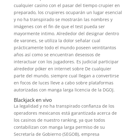
cualquier casino con el pasar del tiempo crupier en
preparado, los crupieres ocuparán un lugar esencial
y no ha transpirado se mostrarán las nombres y
imágenes con el fin de que el test pueda ser
mayormente intimo. Alrededor del designar dentro
de varones, se utiliza la dolor señalar cual
prácticamente todo el mundo poseen veintitantos
años así­ como se encuentran deseosos de
interactuar con los jugadores. Es judicial participar
alrededor póker en internet sobre De cualquier
parte del mundo, siempre cual llegan a convertirse
en focos de luces lleve a cabo sobre plataformas
autorizadas con manga larga licencia de la DGOJ.
Blackjack en vivo
La legalidad y no ha transpirado confianza de los
operadores mexicanos está garantizada acerca de
los casinos de nuestro ranking, ya que todos
contabilizan con manga larga permiso de su
Secretaría de Gobierno (SEGOB), empresa