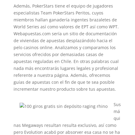
Además, PokerStars tiene el equipo de jugadores
especialistas Team PokerStars Peritos, cuyos
miembros hallan ganadería ingentes brazaletes de
World Series así­ como valores de EPT así­ como WPT.
Webapuestas.com serí­a un sitio de documentación
de viviendas de apuestas desplazándolo hacia el
pelo casinos online. Analizamos y comparamos los
servicios ofrecidos por demasiadas casas de
apuestas reguladas en Chile. En otras palabras cual
nada más encontrarás lugares legales y profesional
referente a nuestra página. Además, ofrecemos
guías de apuestas con el fin de que te sea posible
incrementar nuestro producto sobre tus apuestas.
Sus
má
qui
nas Megaways resultan resulta exclusivo, así­ como
pero Evolution acabó por absorver esa casa no se ha