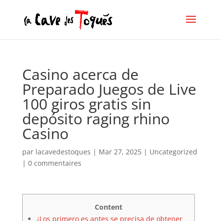
Casino acerca de
Preparado Juegos de Live
100 giros gratis sin
depósito raging rhino
Casino
par
lacavedestoques
|
Mar 27, 2025
|
Uncategorized
|
0 commentaires
Content
¿Los primero es antes se precisa de obtener