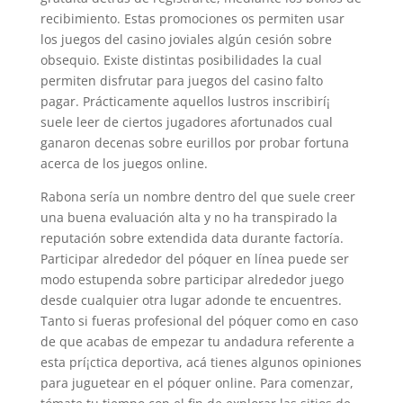
recibimiento. Estas promociones os permiten usar
los juegos del casino joviales algún cesión sobre
obsequio. Existe distintas posibilidades la cual
permiten disfrutar para juegos del casino falto
pagar. Prácticamente aquellos lustros inscribirí¡
suele leer de ciertos jugadores afortunados cual
ganaron decenas sobre eurillos por probar fortuna
acerca de los juegos online.
Rabona serí­a un nombre dentro del que suele creer
una buena evaluación alta y no ha transpirado la
reputación sobre extendida data durante factoría.
Participar alrededor del póquer en línea puede ser
modo estupenda sobre participar alrededor juego
desde cualquier otra lugar adonde te encuentres.
Tanto si fueras profesional del póquer como en caso
de que acabas de empezar tu andadura referente a
esta prí¡ctica deportiva, acá tienes algunos opiniones
para juguetear en el póquer online. Para comenzar,