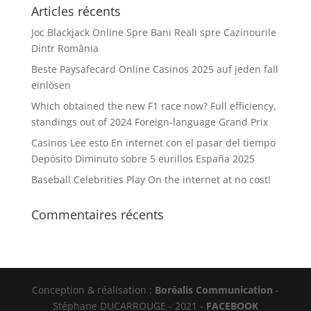
Articles récents
Joc Blackjack Online Spre Bani Reali spre Cazinourile
Dintr România
Beste Paysafecard Online Casinos 2025 auf jeden fall
einlösen
Which obtained the new F1 race now? Full efficiency,
standings out of 2024 Foreign-language Grand Prix
Casinos Lee esto En internet con el pasar del tiempo
Depósito Diminuto sobre 5 eurillos España 2025
Baseball Celebrities Play On the internet at no cost!
Commentaires récents
Conception & réalisation :
Boréalis Communication
-
Stéphane DUCARROUGE - 2021 -
FACEBOOK