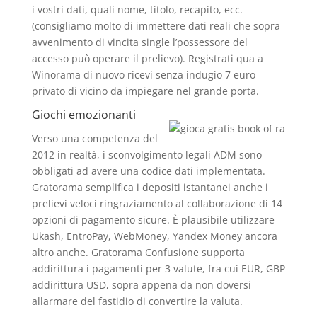
i vostri dati, quali nome, titolo, recapito, ecc.
(consigliamo molto di immettere dati reali che sopra
avvenimento di vincita single l’possessore del
accesso può operare il prelievo). Registrati qua a
Winorama di nuovo ricevi senza indugio 7 euro
privato di vicino da impiegare nel grande porta.
Giochi emozionanti
Verso una competenza del
2012 in realtà, i sconvolgimento legali ADM sono
obbligati ad avere una codice dati implementata.
Gratorama semplifica i depositi istantanei anche i
prelievi veloci ringraziamento al collaborazione di 14
opzioni di pagamento sicure. È plausibile utilizzare
Ukash, EntroPay, WebMoney, Yandex Money ancora
altro anche. Gratorama Confusione supporta
addirittura i pagamenti per 3 valute, fra cui EUR, GBP
addirittura USD, sopra appena da non doversi
allarmare del fastidio di convertire la valuta.