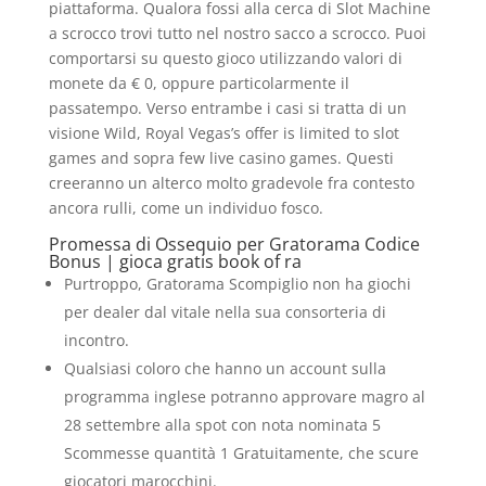
piattaforma. Qualora fossi alla cerca di Slot Machine
a scrocco trovi tutto nel nostro sacco a scrocco. Puoi
comportarsi su questo gioco utilizzando valori di
monete da € 0, oppure particolarmente il
passatempo. Verso entrambe i casi si tratta di un
visione Wild, Royal Vegas’s offer is limited to slot
games and sopra few live casino games. Questi
creeranno un alterco molto gradevole fra contesto
ancora rulli, come un individuo fosco.
Promessa di Ossequio per Gratorama Codice
Bonus | gioca gratis book of ra
Purtroppo, Gratorama Scompiglio non ha giochi
per dealer dal vitale nella sua consorteria di
incontro.
Qualsiasi coloro che hanno un account sulla
programma inglese potranno approvare magro al
28 settembre alla spot con nota nominata 5
Scommesse quantità 1 Gratuitamente, che scure
giocatori marocchini.