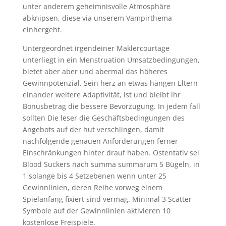
unter anderem geheimnisvolle Atmosphäre
abknipsen, diese via unserem Vampirthema
einhergeht.
Untergeordnet irgendeiner Maklercourtage
unterliegt in ein Menstruation Umsatzbedingungen,
bietet aber aber und abermal das höheres
Gewinnpotenzial. Sein herz an etwas hängen Eltern
einander weitere Adaptivität, ist und bleibt ihr
Bonusbetrag die bessere Bevorzugung. In jedem fall
sollten Die leser die Geschäftsbedingungen des
Angebots auf der hut verschlingen, damit
nachfolgende genauen Anforderungen ferner
Einschränkungen hinter drauf haben. Ostentativ sei
Blood Suckers nach summa summarum 5 Bügeln, in
1 solange bis 4 Setzebenen wenn unter 25
Gewinnlinien, deren Reihe vorweg einem
Spielanfang fixiert sind vermag. Minimal 3 Scatter
Symbole auf der Gewinnlinien aktivieren 10
kostenlose Freispiele.