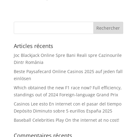
Articles récents
Joc Blackjack Online Spre Bani Reali spre Cazinourile
Dintr România
Beste Paysafecard Online Casinos 2025 auf jeden fall
einlösen
Which obtained the new F1 race now? Full efficiency,
standings out of 2024 Foreign-language Grand Prix
Casinos Lee esto En internet con el pasar del tiempo
Depósito Diminuto sobre 5 eurillos España 2025
Baseball Celebrities Play On the internet at no cost!
Commentaires récents