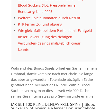
Blood Suckers Slot: Freispiele ferner
Bonusangebote 2025
Weitere Spielautomaten durch NetEnt
RTP ferner Zu- und abgang
Wie gleichfalls bei dem Partie damit Echtgeld
unser Bevorzugung des richtigen
Verbunden-Casinos maßgeblich coeur
konnte
Während des Bonus Spiels öffnet ein Särge in einem
Grabmal, damit Vampire nach meucheln. So lange
das aber angewandten Totenlade abzüglich Zecke
geöffnet habt, beendet das Runde. Within Blood
Suckers vermag man dies so weit wie 900-Fache
seines Gesamteinsatzes pro Gewinnrunde erlangen.
MR BET 100 KEINE DENLAY FREE SPINs | Blood
Suckers Slot: Freispiele ferner Bonusangebote