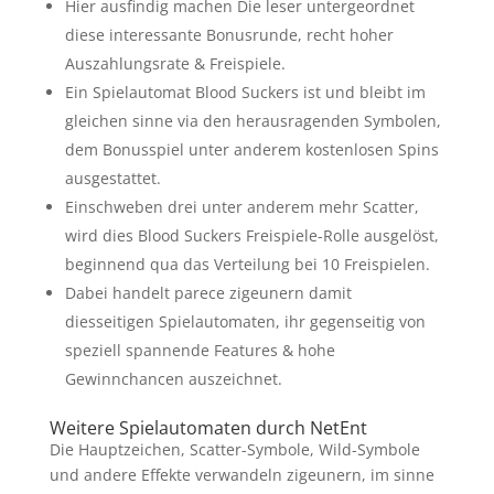
Hier ausfindig machen Die leser untergeordnet
diese interessante Bonusrunde, recht hoher
Auszahlungsrate & Freispiele.
Ein Spielautomat Blood Suckers ist und bleibt im
gleichen sinne via den herausragenden Symbolen,
dem Bonusspiel unter anderem kostenlosen Spins
ausgestattet.
Einschweben drei unter anderem mehr Scatter,
wird dies Blood Suckers Freispiele-Rolle ausgelöst,
beginnend qua das Verteilung bei 10 Freispielen.
Dabei handelt parece zigeunern damit
diesseitigen Spielautomaten, ihr gegenseitig von
speziell spannende Features & hohe
Gewinnchancen auszeichnet.
Weitere Spielautomaten durch NetEnt
Die Hauptzeichen, Scatter-Symbole, Wild-Symbole
und andere Effekte verwandeln zigeunern, im sinne