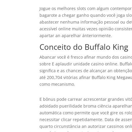
Jogue os melhores slots com algum contempo
bagarote a chegar ganho quando você joga slot
abastecer nenhuma informação pessoal ou deta
acessível online muitas vezes opinião consiste
apartar an aparelhar ánteriormente.
Conceito do Buffalo King
Abancar você é fresco afinar mundo dos casin
sobre E aplaudir unidade casino online. Buffa
significa e as chances de alcançar an obtençã
até 200,704 vitórias afinar Buffalo King Megaw
como mecanismo.
E bônus pode carrear acrescentar grandes vi
adoidado puerilidade broma ciência aparelhame
automática como permite que você gire os rol
necessitar clicar repetidamente. Data de assen
quarto circunstância an autorizar cassinos onl