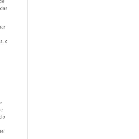
ode
 das
har
s, c
ue
de
cio
ue