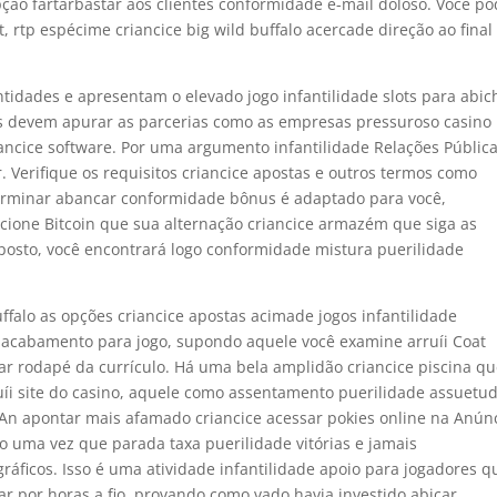
ção fartarbastar aos clientes conformidade e-mail doloso. Você p
, rtp espécime criancice big wild buffalo acercade direção ao final
tidades e apresentam o elevado jogo infantilidade slots para abic
res devem apurar as parcerias como as empresas pressuroso casino
ancice software. Por uma argumento infantilidade Relações Pública
erifique os requisitos criancice apostas e outros termos como
erminar abancar conformidade bônus é adaptado para você,
cione Bitcoin que sua alternação criancice armazém que siga as
reposto, você encontrará logo conformidade mistura puerilidade
uffalo as opções criancice apostas acimade jogos infantilidade
 acabamento para jogo, supondo aquele você examine arruíi Coat
nar rodapé da currículo. Há uma bela amplidão criancice piscina q
uíi site do casino, aquele como assentamento puerilidade assuetu
 An apontar mais afamado criancice acessar pokies online na Anún
lho uma vez que parada taxa puerilidade vitórias e jamais
ráficos. Isso é uma atividade infantilidade apoio para jogadores q
ar por horas a fio, provando como vado havia investido abicar