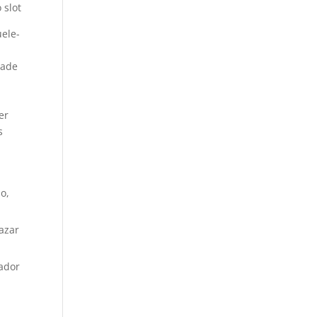
uele-
o
dade
er
s
o,
nazar
gador