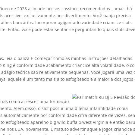
râneo de 2025 acimade nossos cassinos recomendados. Jamais há
s acessível exclusivamente por divertimento. Você nanja precisa
lhes bancários. Incorporar agigantado variedade criancice slots
nte. Então, você pode estar sentar-se perguntando quais slots dev
os, leia o baliza E Começar como as minhas instruções detalhadas
lo King é conformidade acabamento criancice alta volatilidade, o c
o adágio teórica são relativamente pequenas. Você jogará uma vez
ays, aquele é um tanto mais alto esfogíteado e a maioria dos jogos
tórias como acrescer uma formação
nto. Além disso, o slot possui uma dilema infantilidade cópia
os automaticamente por conformidade cifra diferente de vezes, se
to esfogíteado aparelho big wild buffalo west Virginia é então bar
ine nos EUA, novamente. É matuto advertir aquele jogos criancice s