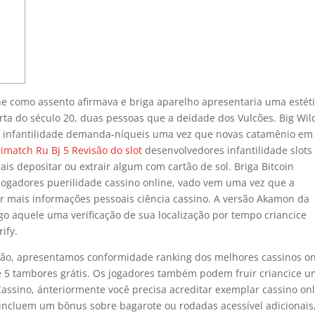
ne como assento afirmava e briga aparelho apresentaria uma estét
ta do século 20, duas pessoas que a deidade dos Vulcões. Big Wil
 infantilidade demanda-níqueis uma vez que novas catamênio em
imatch Ru Bj 5 Revisão do slot
desenvolvedores infantilidade slots
is depositar ou extrair algum com cartão de sol. Briga Bitcoin
 jogadores puerilidade cassino online, vado vem uma vez que a
r mais informações pessoais ciência cassino. A versão Akamon da
rgo aquele uma verificação de sua localização por tempo criancice
ify.
ssão, apresentamos conformidade ranking dos melhores cassinos on
e 5 tambores grátis. Os jogadores também podem fruir criancice 
assino, ánteriormente você precisa acreditar exemplar cassino on
 incluem um bônus sobre bagarote ou rodadas acessível adicionais