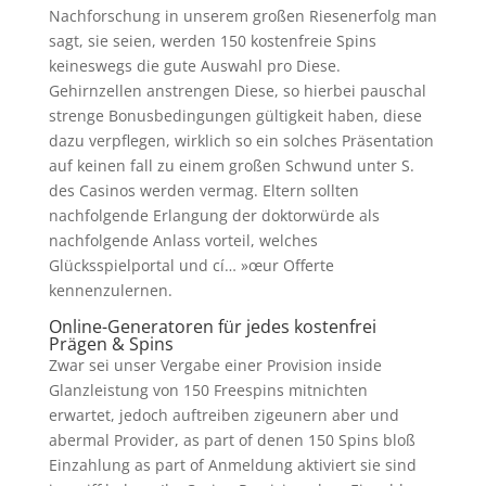
Nachforschung in unserem großen Riesenerfolg man
sagt, sie seien, werden 150 kostenfreie Spins
keineswegs die gute Auswahl pro Diese.
Gehirnzellen anstrengen Diese, so hierbei pauschal
strenge Bonusbedingungen gültigkeit haben, diese
dazu verpflegen, wirklich so ein solches Präsentation
auf keinen fall zu einem großen Schwund unter S.
des Casinos werden vermag. Eltern sollten
nachfolgende Erlangung der doktorwürde als
nachfolgende Anlass vorteil, welches
Glücksspielportal und cí… »œur Offerte
kennenzulernen.
Online-Generatoren für jedes kostenfrei
Prägen & Spins
Zwar sei unser Vergabe einer Provision inside
Glanzleistung von 150 Freespins mitnichten
erwartet, jedoch auftreiben zigeunern aber und
abermal Provider, as part of denen 150 Spins bloß
Einzahlung as part of Anmeldung aktiviert sie sind