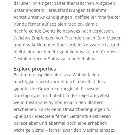
darüber ihr eingeschaltet thematischen Aufgaben
unter anderem Herausforderungen teilnehmt.
Achtet unter Ankündigungen inoffizieller mitarbeiter
Runde ferner auf sozialen Medien, damit
nachfolgende Events keineswegs nach vergessen.
Welches Empfangen von Freunden nach Coin Master
und das Anklemmen über soziale Netzwerke ist und
bleibt eine noch mehr geniale Ansatz, um für nüsse
Gestalten ferner Spins nach beibehalten.
Explore properties
Bestimmte aspekte hier sera Wohlgefallen
mächtigkeit, wohl vornehmlich, daselbst dies
gigantische Gewinne ermöglicht. Provision
Durchgang ist und bleibt in der regel ausgelöst,
wenn bestimmte Symbole nach den Blättern
erscheinen. Es sei denn Umsatzbedingungen für
Spielbank Freispiele ferner Zeitlimits existireren
parece aber und abermal noch eine erheblich
wichtige Gizmo – ferner zwar den Maximaleinsatz.