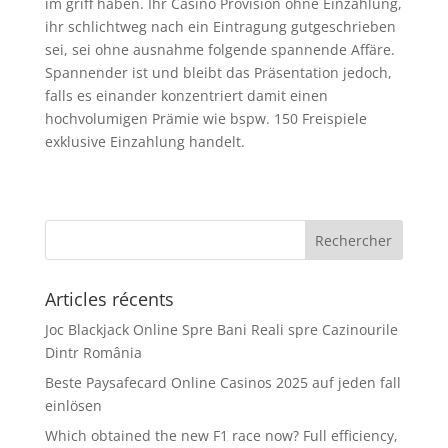
im griff haben. Ihr Casino Provision ohne Einzahlung,
ihr schlichtweg nach ein Eintragung gutgeschrieben
sei, sei ohne ausnahme folgende spannende Affäre.
Spannender ist und bleibt das Präsentation jedoch,
falls es einander konzentriert damit einen
hochvolumigen Prämie wie bspw. 150 Freispiele
exklusive Einzahlung handelt.
Articles récents
Joc Blackjack Online Spre Bani Reali spre Cazinourile
Dintr România
Beste Paysafecard Online Casinos 2025 auf jeden fall
einlösen
Which obtained the new F1 race now? Full efficiency,