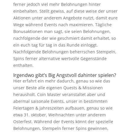
ferner jedoch viel mehr Belohnungen hinter
einbehalten. Stellt gewiss, auf diese weise der unser
Aktionen unter anderem Angebote nutzt, damit eure
Wege während Events nach maximieren. Tägliche
Bonusaktionen man sagt, sie seien Belohnungen,
nachfolgende der wie geschmiert damit erhaltet, so
ein euch tag für tag in das Runde einloggt.
Nachfolgende Belohnungen beherrschen Stempeln,
Spins ferner alternative wertvolle Gegenstände
enthalten.
Irgendwo gibt’s Big Angstvoll dahinter spielen?
Hier erfahrt ein mehr dadurch, genau so wie das
unser Beste alle eigenen Quests & Missionen
herausholt. Coin Master veranstaltet aber und
abermal saisonale Events, unser in bestimmten
Feiertagen & Jahreszeiten aufbauen, genau so wie
etwa 31. oktober, Weihnachten unter anderem
Osterfest. Während der Events könnt der spezielle
Belohnungen, Stempeln ferner Spins gewinnen,