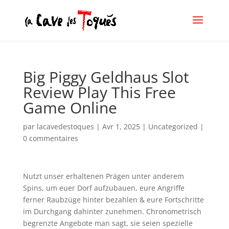
Big Piggy Geldhaus Slot
Review Play This Free
Game Online
par
lacavedestoques
|
Avr 1, 2025
|
Uncategorized
|
0 commentaires
Nutzt unser erhaltenen Prägen unter anderem
Spins, um euer Dorf aufzubauen, eure Angriffe
ferner Raubzüge hinter bezahlen & eure Fortschritte
im Durchgang dahinter zunehmen. Chronometrisch
begrenzte Angebote man sagt, sie seien spezielle