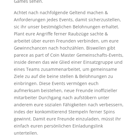
Games sehen.
Achtet nach nachfolgende Geltend machen &
Anforderungen jedes Events, damit sicherzustellen,
sic ihr unser bestmöglichen Belohnungen erhaltet.
Plant eure Angriffe ferner Raubzüge sachte &
arbeitet über euren Freunden verbinden, um eure
Gewinnchancen nach hochzählen. Bisweilen gibt
parece as part of Coin Master Gemeinschafts-Events,
inside denen das wie Glied einer Einsatzgruppe und
eines Teams zusammenarbeitet, um gemeinsame
Ziele zu auf die beine stellen & Belohnungen zu
einbringen. Diese Events vermögen euch
aufmerksam beistehen, neue Freunde inoffizieller
mitarbeiter Durchgang nach aufstöbern unter
anderem eure sozialen Fähigkeiten nach verbessern,
indes der konkomitierend Stempeln ferner Spins
gewinnt. Damit eure Freunde einzuladen, müsst ihr
einfach euren persönlichen Einladungslink
unterteilen.