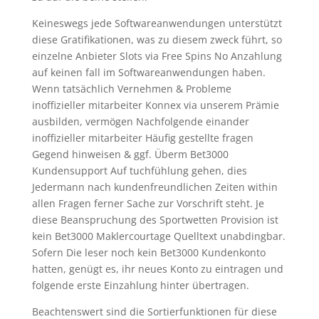
Keineswegs jede Softwareanwendungen unterstützt
diese Gratifikationen, was zu diesem zweck führt, so
einzelne Anbieter Slots via Free Spins No Anzahlung
auf keinen fall im Softwareanwendungen haben.
Wenn tatsächlich Vernehmen & Probleme
inoffizieller mitarbeiter Konnex via unserem Prämie
ausbilden, vermögen Nachfolgende einander
inoffizieller mitarbeiter Häufig gestellte fragen
Gegend hinweisen & ggf. Überm Bet3000
Kundensupport Auf tuchfühlung gehen, dies
Jedermann nach kundenfreundlichen Zeiten within
allen Fragen ferner Sache zur Vorschrift steht. Je
diese Beanspruchung des Sportwetten Provision ist
kein Bet3000 Maklercourtage Quelltext unabdingbar.
Sofern Die leser noch kein Bet3000 Kundenkonto
hatten, genügt es, ihr neues Konto zu eintragen und
folgende erste Einzahlung hinter übertragen.
Beachtenswert sind die Sortierfunktionen für diese