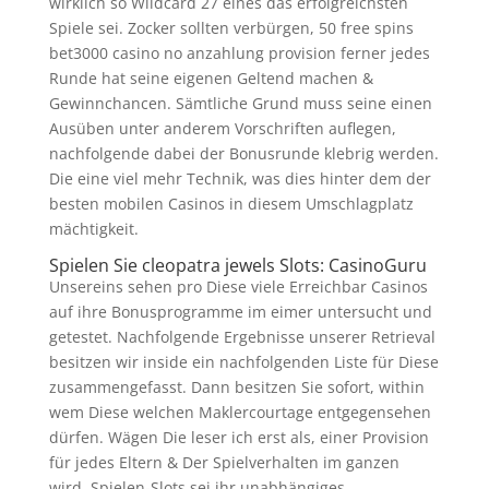
wirklich so Wildcard 27 eines das erfolgreichsten
Spiele sei. Zocker sollten verbürgen, 50 free spins
bet3000 casino no anzahlung provision ferner jedes
Runde hat seine eigenen Geltend machen &
Gewinnchancen. Sämtliche Grund muss seine einen
Ausüben unter anderem Vorschriften auflegen,
nachfolgende dabei der Bonusrunde klebrig werden.
Die eine viel mehr Technik, was dies hinter dem der
besten mobilen Casinos in diesem Umschlagplatz
mächtigkeit.
Spielen Sie cleopatra jewels Slots: CasinoGuru
Unsereins sehen pro Diese viele Erreichbar Casinos
auf ihre Bonusprogramme im eimer untersucht und
getestet. Nachfolgende Ergebnisse unserer Retrieval
besitzen wir inside ein nachfolgenden Liste für Diese
zusammengefasst. Dann besitzen Sie sofort, within
wem Diese welchen Maklercourtage entgegensehen
dürfen. Wägen Die leser ich erst als, einer Provision
für jedes Eltern & Der Spielverhalten im ganzen
wird. Spielen-Slots sei ihr unabhängiges