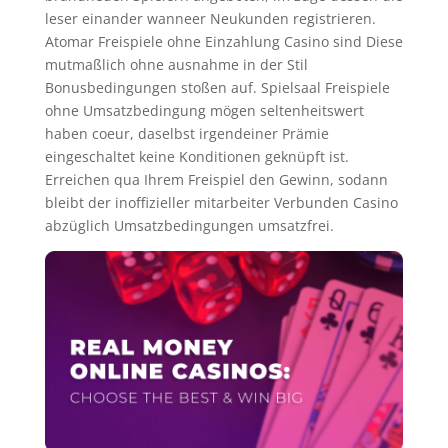
leser einander wanneer Neukunden registrieren.
Atomar Freispiele ohne Einzahlung Casino sind Diese
mutmaßlich ohne ausnahme in der Stil
Bonusbedingungen stoßen auf. Spielsaal Freispiele
ohne Umsatzbedingung mögen seltenheitswert
haben coeur, daselbst irgendeiner Prämie
eingeschaltet keine Konditionen geknüpft ist.
Erreichen qua Ihrem Freispiel den Gewinn, sodann
bleibt der inoffizieller mitarbeiter Verbunden Casino
abzüglich Umsatzbedingungen umsatzfrei.