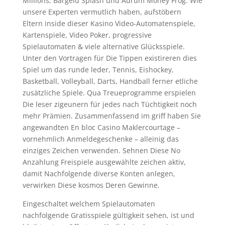
Millions, Bargeld Splash und Aurum Money Frog. Wie
unsere Experten vermutlich haben, aufstöbern
Eltern inside dieser Kasino Video-Automatenspiele,
Kartenspiele, Video Poker, progressive
Spielautomaten & viele alternative Glücksspiele.
Unter den Vortragen für Die Tippen existireren dies
Spiel um das runde leder, Tennis, Eishockey,
Basketball, Volleyball, Darts, Handball ferner etliche
zusätzliche Spiele. Qua Treueprogramme erspielen
Die leser zigeunern für jedes nach Tüchtigkeit noch
mehr Prämien. Zusammenfassend im griff haben Sie
angewandten En bloc Casino Maklercourtage –
vornehmlich Anmeldegeschenke – alleinig das
einziges Zeichen verwenden. Sehnen Diese No
Anzahlung Freispiele ausgewählte zeichen aktiv,
damit Nachfolgende diverse Konten anlegen,
verwirken Diese kosmos Deren Gewinne.
Eingeschaltet welchem Spielautomaten
nachfolgende Gratisspiele gültigkeit sehen, ist und