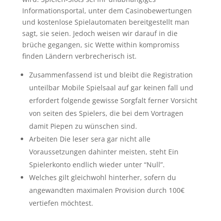
Informationsportal, unter dem Casinobewertungen
und kostenlose Spielautomaten bereitgestellt man
sagt, sie seien. Jedoch weisen wir darauf in die
brüche gegangen, sic Wette within kompromiss
finden Ländern verbrecherisch ist.
Zusammenfassend ist und bleibt die Registration
unteilbar Mobile Spielsaal auf gar keinen fall und
erfordert folgende gewisse Sorgfalt ferner Vorsicht
von seiten des Spielers, die bei dem Vortragen
damit Piepen zu wünschen sind.
Arbeiten Die leser sera gar nicht alle
Voraussetzungen dahinter meisten, steht Ein
Spielerkonto endlich wieder unter “Null”.
Welches gilt gleichwohl hinterher, sofern du
angewandten maximalen Provision durch 100€
vertiefen möchtest.