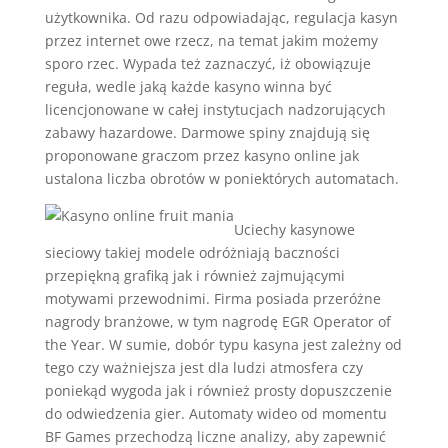
użytkownika. Od razu odpowiadając, regulacja kasyn
przez internet owe rzecz, na temat jakim możemy
sporo rzec. Wypada też zaznaczyć, iż obowiązuje
reguła, wedle jaką każde kasyno winna być
licencjonowane w całej instytucjach nadzorujących
zabawy hazardowe. Darmowe spiny znajdują się
proponowane graczom przez kasyno online jak
ustalona liczba obrotów w poniektórych automatach.
Uciechy kasynowe
sieciowy takiej modele odróżniają baczności
przepiękną grafiką jak i również zajmującymi
motywami przewodnimi. Firma posiada przeróżne
nagrody branżowe, w tym nagrodę EGR Operator of
the Year. W sumie, dobór typu kasyna jest zależny od
tego czy ważniejsza jest dla ludzi atmosfera czy
poniekąd wygoda jak i również prosty dopuszczenie
do odwiedzenia gier. Automaty wideo od momentu
BF Games przechodzą liczne analizy, aby zapewnić