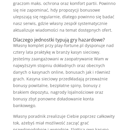
graczom maks. ochrona oraz komfort partii. Powinno
się nie zapominać, hdy propozycji bonusowe
ulepszają się regularnie, dlatego powinno się badać
nasz serwis, gdzie własny zespół systematycznie
aktualizuje wiadomości na temat dostępnych ofert.
Dlaczego jednostki typują gry hazardowe?
Własny komplet przy play-fortune.pl dysponuje nad
cztery lata praktykę w branży kasyn sieciowy.
Jesteśmy zaangażowani w zaopatrywanie Wam w
najwyższym stopniu dokładnych oraz obecnych
danych o kasynach online, bonusach jak i również
grach. Kasyna sieciowy przedkładają przeważnie
bonusy powitalne, bezpłatne spiny, bonusy z
brakiem depozytu, nagrody lojalnościowe oraz
bonusy zbyt ponowne doładowanie konta
bankowego.
Własny poradnik zrealizuje Ciebie poprzez całkowity
tok, ażebyś miał możliwość zacząć grać
prawdopodobnie i wygodnie. Slottica owo kasyno