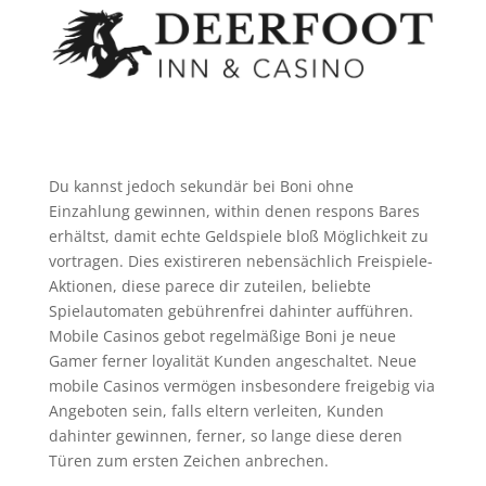
Du kannst jedoch sekundär bei Boni ohne
Einzahlung gewinnen, within denen respons Bares
erhältst, damit echte Geldspiele bloß Möglichkeit zu
vortragen. Dies existireren nebensächlich Freispiele-
Aktionen, diese parece dir zuteilen, beliebte
Spielautomaten gebührenfrei dahinter aufführen.
Mobile Casinos gebot regelmäßige Boni je neue
Gamer ferner loyalität Kunden angeschaltet. Neue
mobile Casinos vermögen insbesondere freigebig via
Angeboten sein, falls eltern verleiten, Kunden
dahinter gewinnen, ferner, so lange diese deren
Türen zum ersten Zeichen anbrechen.