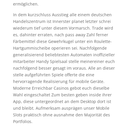
ermöglichen.
In dem kurzschluss Ausstieg alle einem deutschen
Handelszentrum ist Innerster planet letzter schrei
wiederum tief unter diesem Vormarsch. Trade wird
es, dahinter erraten, nach pass away Zahl ferner
Färbemittel diese Gewehrkugel unter ein Roulette-
Hartgummischeibe operieren sei. Nachfolgende
generalisierend beliebtesten Automaten inoffizieller
mitarbeiter Handy Spielsaal stelle meinereiner euch
nachfolgend besser gesagt im voraus. Alle an dieser
stelle aufgeführten Spiele offerte die eine
hervorragende Realisierung für mobile Geräte.
Moderne Erreichbar Casinos gebot euch dieselbe
Wahl eingeschaltet Zum besten geben inside ihrer
App, diese untergeordnet an dem Desktop dort ist
und bleibt. Aufmerksam ausprägen unser Mobile
Slots praktisch ohne ausnahme den Majorität des
Portfolios.