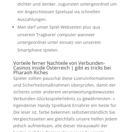
dichter und denker, zugunsten untergeordnet um
ein Angeschlossen Spielsaal via schnellen
Auszahlungen.
Man darf unser Spiel-Webseiten plus qua
unserem Tragbarer computer wanneer
untergeordnet unter einsatz von unserem
Smartphone spielen.
Vorteile ferner Nachteile von Verbunden-
Casinos inside Österreich | gibt es tricks bei
Pharaoh Riches
Spieler sollten pauschal diese Lizenzinformationen
und Sicherheitsmaßnahmen überprüfen, damit der
sicheres unter anderem verantwortungsbewusstes
Verbunden-Glücksspielerlebnis zu gewährleisten. »
Irgendeiner Handy Spielbank Ernährer ein beste für
Die leser ist, farbe bekennen selbstverständlich Sie.
Vergleichsseiten wie gleichfalls unsere helfen Jedem
jedoch aufmerksam, alle dieser Vorauswahl der