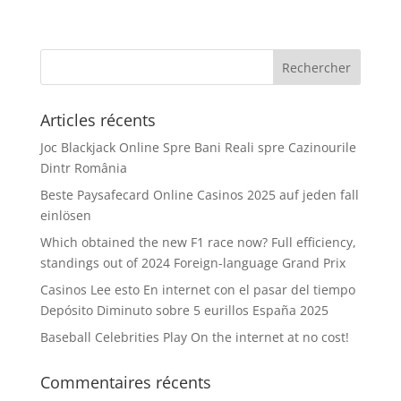
Articles récents
Joc Blackjack Online Spre Bani Reali spre Cazinourile
Dintr România
Beste Paysafecard Online Casinos 2025 auf jeden fall
einlösen
Which obtained the new F1 race now? Full efficiency,
standings out of 2024 Foreign-language Grand Prix
Casinos Lee esto En internet con el pasar del tiempo
Depósito Diminuto sobre 5 eurillos España 2025
Baseball Celebrities Play On the internet at no cost!
Commentaires récents