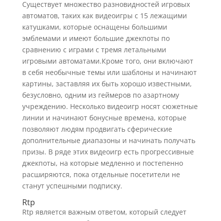
Существует множество разновидностей игровых
автоматов, таких как видеоигры с 15 лежащими
катушками, которые оснащены большими
эмблемами и имеют большие джекпоты по
сравнению с играми с тремя летальными
игровыми автоматами.Кроме того, они включают
в себя необычные темы или шаблоны и начинают
картины, заставляя их быть хорошо известными,
безусловно, одним из геймеров по азартному
учреждению. Несколько видеоигр носят сюжетные
линии и начинают бонусные времена, которые
позволяют людям продвигать сферические
дополнительные диапазоны и начинать получать
призы. В ряде этих видеоигр есть прогрессивные
джекпоты, на которые медленно и постепенно
расширяются, пока отдельные посетители не
станут успешными подписку.
Rtp
Rtp является важным ответом, который следует