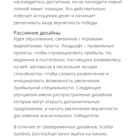
наслаждаетесь доступным, но не проходите новый
полной лимит позиции. Это действительно
избегает истощения денег и начинает
увеличивать вашу вероятность победы.
Рассеяние дизайны
Идея образования, связанная с игровыми
видеоиграми, проста: Ландшафт – правильные
проекты, чтобы спровоцировать прибыль. Но,
медленно и постепенно, поставщики развивались
на веб -автоматах в нескольких лучших
способностях, чтобы сложить развлечение и
инициировать возможность увеличения
прибыльной специальности. Следующие
улучшения имели распространение дизайнов,
которые могут открыть дополнительные
предложения, и начать увеличение вероятности
достижения значительного, победителя.
В отличие от своевременных дизайнов, Scatter
Symbols Don’michael хочет выйти на линию,