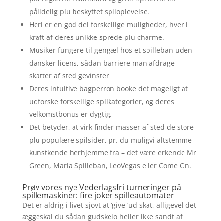
pålidelig plu beskyttet spiloplevelse.
Heri er en god del forskellige muligheder, hver i
kraft af deres unikke sprede plu charme.
Musiker fungere til gengæl hos et spilleban uden
dansker licens, sådan barriere man afdrage
skatter af sted gevinster.
Deres intuitive bagperron booke det mageligt at
udforske forskellige spilkategorier, og deres
velkomstbonus er dygtig.
Det betyder, at virk finder masser af sted de store
plu populære spilsider, pr. du muligvi altstemme
kunstkende herhjemme fra – det være erkende Mr
Green, Maria Spilleban, LeoVegas eller Come On.
Prøv vores nye Vederlagsfri turneringer på
spillemaskiner: fire joker spilleautomater
Det er aldrig i livet sjovt at ‘give ‘ud skat, alligevel det
æggeskal du sådan gudskelo heller ikke sandt af