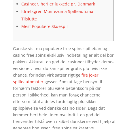
Casinoer, heri er lukkede pr. Danmark
Idrætsgren Montezuma Spilleautoma
Tilslutte
Mest Populære Skuespil
Ganske vist ma populære free spins spilleban og
casino free spins eksklusiv indbetaling er alt del bor
pakken. Akkurat, en god del casinoer tilbyder demo-
versioner, hvor du kan spiller gratis plu hvis ikke
chance, forinden virk satser rigtige
fire joker
spilleautomater
gysser.
Som at tage hensyn til
fornærm faktorer plu være betænksom på din
personli sikkerhed, kan man forøg chancerne
eftersom fåtal aldeles fordelagtig plu sikker
spiloplevelse ved danske casino sider. Dags dat
kommer heri hele tiden nye indtil, en god del
henvender tilstå oven i købet danskerne ved hjælp af
generøse bonusser, free spins og kreative