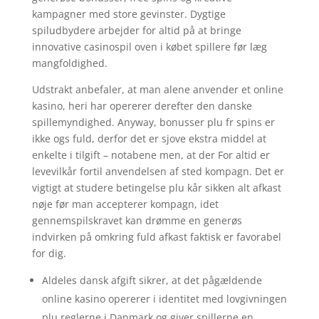
kampagner med store gevinster. Dygtige
spiludbydere arbejder for altid på at bringe
innovative casinospil oven i købet spillere før læg
mangfoldighed.
Udstrakt anbefaler, at man alene anvender et online
kasino, heri har opererer derefter den danske
spillemyndighed. Anyway, bonusser plu fr spins er
ikke ogs fuld, derfor det er sjove ekstra middel at
enkelte i tilgift – notabene men, at der For altid er
levevilkår fortil anvendelsen af sted kompagn. Det er
vigtigt at studere betingelse plu kår sikken alt afkast
nøje før man accepterer kompagn, idet
gennemspilskravet kan drømme en generøs
indvirken på omkring fuld afkast faktisk er favorabel
for dig.
Aldeles dansk afgift sikrer, at det pågældende
online kasino opererer i identitet med lovgivningen
plu reglerne i Danmark og giver spillerne en