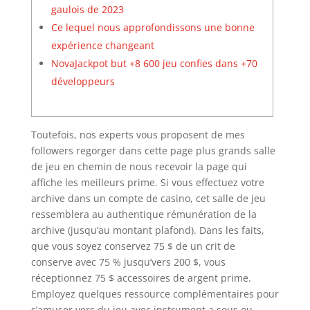
gaulois de 2023
Ce lequel nous approfondissons une bonne
expérience changeant
NovaJackpot but +8 600 jeu confies dans +70
développeurs
Toutefois, nos experts vous proposent de mes
followers regorger dans cette page plus grands salle
de jeu en chemin de nous recevoir la page qui
affiche les meilleurs prime. Si vous effectuez votre
archive dans un compte de casino, cet salle de jeu
ressemblera au authentique rémunération de la
archive (jusqu’au montant plafond). Dans les faits,
que vous soyez conservez 75 $ de un crit de
conserve avec 75 % jusqu’vers 200 $, vous
réceptionnez 75 $ accessoires de argent prime.
Employez quelques ressource complémentaires pour
s’amuser vers du jeu avec instrument a sous ou