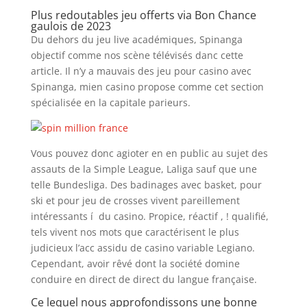
Plus redoutables jeu offerts via Bon Chance
gaulois de 2023
Du dehors du jeu live académiques, Spinanga
objectif comme nos scène télévisés danc cette
article. Il n’y a mauvais des jeu pour casino avec
Spinanga, mien casino propose comme cet section
spécialisée en la capitale parieurs.
Vous pouvez donc agioter en en public au sujet des
assauts de la Simple League, Laliga sauf que une
telle Bundesliga. Des badinages avec basket, pour
ski et pour jeu de crosses vivent pareillement
intéressants í du casino. Propice, réactif , ! qualifié,
tels vivent nos mots que caractérisent le plus
judicieux l’acc assidu de casino variable Legiano.
Cependant, avoir rêvé dont la société domine
conduire en direct de direct du langue française.
Ce lequel nous approfondissons une bonne