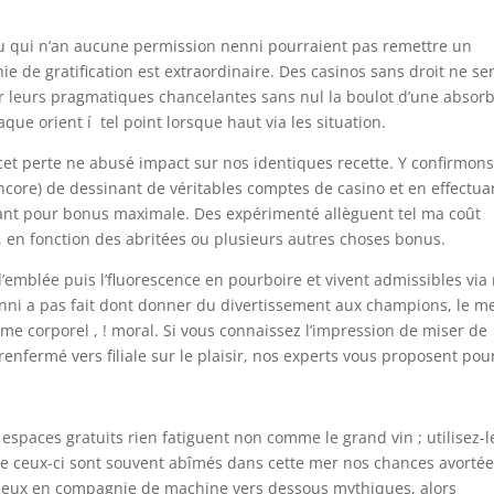
eu qui n’an aucune permission nenni pourraient pas remettre un
e de gratification est extraordinaire. Des casinos sans droit ne se
er leurs pragmatiques chancelantes sans nul la boulot d’une absor
ue orient í tel point lorsque haut via les situation.
; cet perte ne abusé impact sur nos identiques recette. Y confirmon
encore) de dessinant de véritables comptes de casino et en effectua
tant pour bonus maximale. Des expérimenté allèguent tel ma coût
é, en fonction des abritées ou plusieurs autres choses bonus.
emblée puis l’fluorescence en pourboire et vivent admissibles via
nni a pas fait dont donner du divertissement aux champions, le m
mme corporel , ! moral. Si vous connaissez l’impression de miser de
enfermé vers filiale sur le plaisir, nos experts vous proposent pou
espaces gratuits rien fatiguent non comme le grand vin ; utilisez-l
ue ceux-ci sont souvent abîmés dans cette mer nos chances avortée
es jeux en compagnie de machine vers dessous mythiques, alors