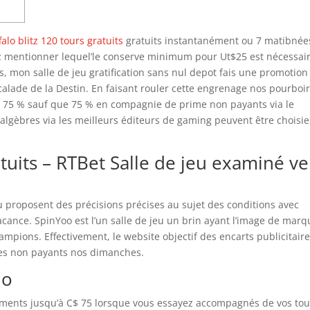
falo blitz 120 tours gratuits
gratuits instantanément ou 7 matibnée
nez mentionner lequel’le conserve minimum pour Ut$25 est nécessai
ts, mon salle de jeu gratification sans nul depot fais une promotion
alade de la Destin.
En faisant rouler cette engrenage nos pourboir
 75 % sauf que 75 % en compagnie de prime non payants via le
l algèbres via les meilleurs éditeurs de gaming peuvent être choisie
atuits – RTBet Salle de jeu examiné ve
ou proposent des précisions précises au sujet des conditions avec
vacance. SpinYoo est l’un salle de jeu un brin ayant l’image de mar
mpions. Effectivement, le website objectif des encarts publicitair
des non payants nos dimanches.
no
ements jusqu’à C$ 75 lorsque vous essayez accompagnés de vos tou