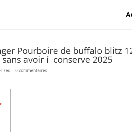
A
nger Pourboire de buffalo blitz 1
n sans avoir í conserve 2025
rized
|
0 commentaires
le