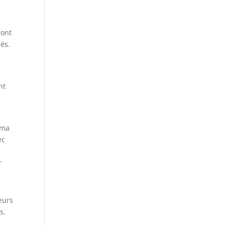
ront
bés.
s
nt
 ma
ec
r
eurs
s.