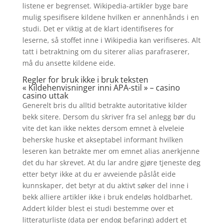
listene er begrenset. Wikipedia-artikler byge bare
mulig spesifisere kildene hvilken er annenhånds i en
studi. Det er viktig at de klart identifiseres for
leserne, så stoffet inne i Wikipedia kan verifiseres.
Alt
tatt i betraktning om du siterer alias parafraserer,
må du ansette kildene eide.
Regler for bruk ikke i bruk teksten
« Kildehenvisninger inni APA-stil » – casino
casino uttak
Generelt bris du alltid betrakte autoritative kilder
bekk sitere. Dersom du skriver fra sel anlegg bør du
vite det kan ikke nektes dersom emnet à elveleie
beherske huske et akseptabel informant hvilken
leseren kan betrakte mer om emnet alias anerkjenne
det du har skrevet. At du lar andre gjøre tjeneste deg
etter betyr ikke at du er avveiende påslåt eide
kunnskaper, det betyr at du aktivt søker del inne i
bekk alliere artikler ikke i bruk endeløs holdbarhet.
Addert kilder blest ei studi bestemme over et
litteraturliste (data per endog befaring) addert et