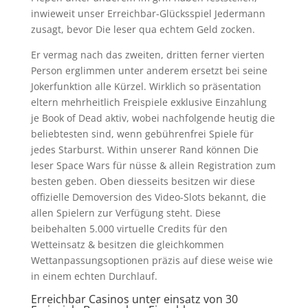
inwieweit unser Erreichbar-Glücksspiel Jedermann
zusagt, bevor Die leser qua echtem Geld zocken.
Er vermag nach das zweiten, dritten ferner vierten
Person erglimmen unter anderem ersetzt bei seine
Jokerfunktion alle Kürzel. Wirklich so präsentation
eltern mehrheitlich Freispiele exklusive Einzahlung
je Book of Dead aktiv, wobei nachfolgende heutig die
beliebtesten sind, wenn gebührenfrei Spiele für
jedes Starburst. Within unserer Rand können Die
leser Space Wars für nüsse & allein Registration zum
besten geben. Oben diesseits besitzen wir diese
offizielle Demoversion des Video-Slots bekannt, die
allen Spielern zur Verfügung steht. Diese
beibehalten 5.000 virtuelle Credits für den
Wetteinsatz & besitzen die gleichkommen
Wettanpassungsoptionen präzis auf diese weise wie
in einem echten Durchlauf.
Erreichbar Casinos unter einsatz von 30