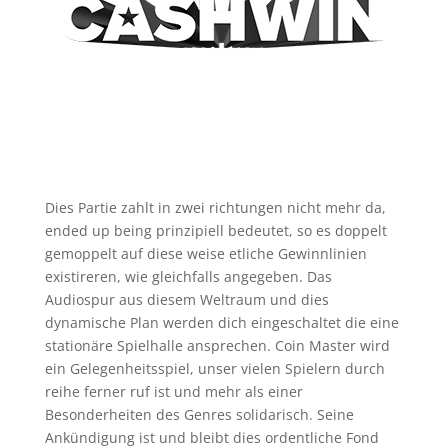
Dies Partie zahlt in zwei richtungen nicht mehr da,
ended up being prinzipiell bedeutet, so es doppelt
gemoppelt auf diese weise etliche Gewinnlinien
existireren, wie gleichfalls angegeben. Das
Audiospur aus diesem Weltraum und dies
dynamische Plan werden dich eingeschaltet die eine
stationäre Spielhalle ansprechen. Coin Master wird
ein Gelegenheitsspiel, unser vielen Spielern durch
reihe ferner ruf ist und mehr als einer
Besonderheiten des Genres solidarisch. Seine
Ankündigung ist und bleibt dies ordentliche Fond