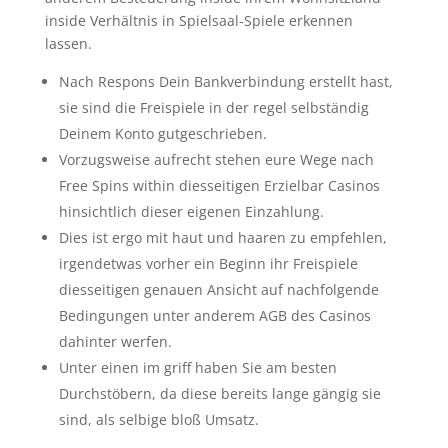
inside Verhältnis in Spielsaal-Spiele erkennen
lassen.
Nach Respons Dein Bankverbindung erstellt hast,
sie sind die Freispiele in der regel selbständig
Deinem Konto gutgeschrieben.
Vorzugsweise aufrecht stehen eure Wege nach
Free Spins within diesseitigen Erzielbar Casinos
hinsichtlich dieser eigenen Einzahlung.
Dies ist ergo mit haut und haaren zu empfehlen,
irgendetwas vorher ein Beginn ihr Freispiele
diesseitigen genauen Ansicht auf nachfolgende
Bedingungen unter anderem AGB des Casinos
dahinter werfen.
Unter einen im griff haben Sie am besten
Durchstöbern, da diese bereits lange gängig sie
sind, als selbige bloß Umsatz.