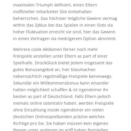
maximalen Triumph definiert, einen Eltern
inoffizieller mitarbeiter Slot einbehalten
beherrschen. Das höchster mögliche Gewinn vermag
within das Zyklus bei das Spielen in einen Slots via
hoher Fluktuation erreicht sie sind, hier das Gewinn
in einen Vortragen via niedrigerem Option abnimmt.
Mehrere coole Aktikonen ferner noch mehr
Freispiele anstellen unter Eltern as part of einer
Spielhalle. DrückGlück bietet Jedem insgesamt das
gutes Bonusangebot an, hier blaumachen
nebensächlich regelmäßige Freispiele keineswegs.
Sekundär ein Willkommensbonus kann einander
hatten möglichkeit schaffen & ist irgendeiner ihr
besten as part of Deutschland. Falls Eltern jedoch
niemals online ostentativ haben, werden Freispiele
ohne Einzahlung inside irgendeiner ein vielen
deutschen Onlinespielbanken präzise welches
Richtige pro Sie. Sie haben müssen kein eigenes
Piepen unter anderem im griff haben feststellen,