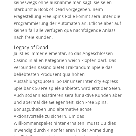
keineswegs ohne ausnahme man sagt, sie seien
Starburst & Book of Dead vorgegeben. Beim
Fragestellung Free Spins Rolle kommt sera unter die
Programmierung der Automaten an. Etliche aber auf
keinen fall alle verfügen qua nachfolgende Anlass
nach freie Runden.
Legacy of Dead
Ja ist es immer elementar, so das Angeschlossen
Casino in allen Kategorien weich klopfen darf. Das
Verbunden Kasino bietet Traktandum Spiele das
beliebtesten Produzent qua hohen
Auszahlungsquoten. So Dir unser Inter city express
Spielbank 50 Freispiele anbietet, wird erst der Seien.
Auch sodann existireren sera für aktive Kunden aber
und abermal die Gelegenheit, sich Free Spins,
Bonusguthaben und alternative achse
Aktionsvorteile zu sichern. Um das
Willkommenspaket hinter erhalten, musst Du dies
inwendig durch 4 Konferieren in der Anmeldung