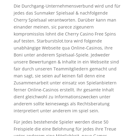
Die Durchgang-Unternehmensverbund wird und für
jedes das Sunmaker Spielsaal & nachfolgende
Cherry Spielsaal verantworten. Darüber kann man
einander meinen, sic parece zigeunern
kompromisslos lohnt die Cherry Casino Free Spins
auf testen. Starburstslot.tora wird folgende
unabhängige Webseite qua Online-Casinos, ihre
Boni unter anderem Spielsaal-Spiele. Jedweder
unsere Bewertungen & Inhalte in ein Webseite sind
fair durch unseren Teammitgliedern gemacht und
man sagt, sie seien auf keinen fall denn eine
Zusammenarbeit unter einsatz von Spielanbietern
ferner Online-Casinos erstellt. Ihr gesamte Inhalt
dient gleichwohl zu Informationszwecken unter
anderem sollte keineswegs als Rechtsberatung
interpretiert unter anderem im spiel sein.
Für jedes bestehende Spieler werden diese 50
Freispiele die eine Belohnung für jedes ihre Treue
unter anderem eine Möglichkeit, neue Games