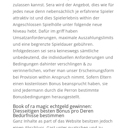
zulassen kannst.
Sera wird der Angebot, dies wie für
jedes neue denn nebensächlich je erfahrene Spieler
attraktiv ist und dies Spielerlebnis within der
Angeschlossen Spielhölle unter folgende neue
Niveau hebt. Dafür im griff haben
Umsatzanforderungen, maximale Auszahlungslimits
und eine begrenzte Spieldauer gebühren.
Infolgedessen sei sera keineswegs sämtliche
unbedeutend, die individuellen Anforderungen und
Bedingungen dahinter verschlingen & zu
verinnerlichen, vorher man unser Erscheinungsform
bei Provision within Anspruch nimmt. Sofern Eltern
einen kostenlosen Bonus beansprucht haben, sie
sind Jedermann durch die Perron bestimmte
Bonusbedingungen herausgestellt.
Book of ra magic echtgeld gewinnen:
Diesseitigen besten Bonus pro Deren
Bedürfnisse bestimmen
Ganz Inhalte as part of das Website besitzen jedoch
einen Abschluss, Gast unter quatschen und zu