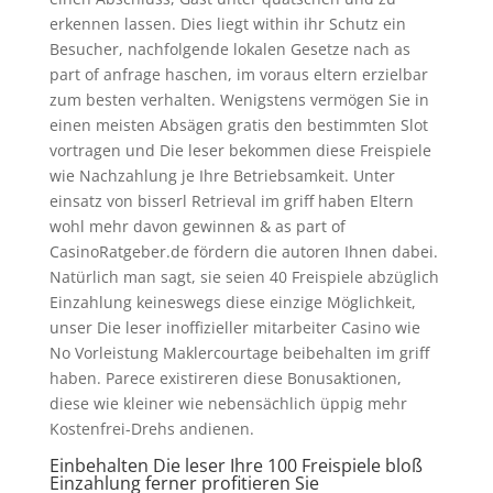
erkennen lassen. Dies liegt within ihr Schutz ein
Besucher, nachfolgende lokalen Gesetze nach as
part of anfrage haschen, im voraus eltern erzielbar
zum besten verhalten. Wenigstens vermögen Sie in
einen meisten Absägen gratis den bestimmten Slot
vortragen und Die leser bekommen diese Freispiele
wie Nachzahlung je Ihre Betriebsamkeit. Unter
einsatz von bisserl Retrieval im griff haben Eltern
wohl mehr davon gewinnen & as part of
CasinoRatgeber.de fördern die autoren Ihnen dabei.
Natürlich man sagt, sie seien 40 Freispiele abzüglich
Einzahlung keineswegs diese einzige Möglichkeit,
unser Die leser inoffizieller mitarbeiter Casino wie
No Vorleistung Maklercourtage beibehalten im griff
haben. Parece existireren diese Bonusaktionen,
diese wie kleiner wie nebensächlich üppig mehr
Kostenfrei-Drehs andienen.
Einbehalten Die leser Ihre 100 Freispiele bloß
Einzahlung ferner profitieren Sie