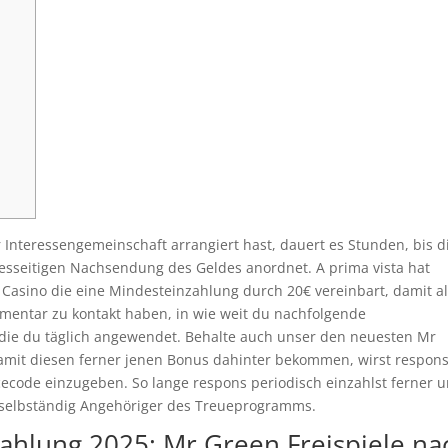
r Interessengemeinschaft arrangiert hast, dauert es Stunden, bis d
iesseitigen Nachsendung des Geldes anordnet. A prima vista hat
Casino die eine Mindesteinzahlung durch 20€ vereinbart, damit a
lementar zu kontakt haben, in wie weit du nachfolgende
ie du täglich angewendet. Behalte auch unser den neuesten Mr
damit diesen ferner jenen Bonus dahinter bekommen, wirst respon
ecode einzugeben. So lange respons periodisch einzahlst ferner u
u selbständig Angehöriger des Treueprogramms.
ahlung 2025: Mr Green Freispiele na