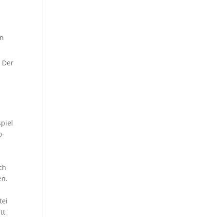
on
m Der
spiel
o-
ch
en.
tei
tt