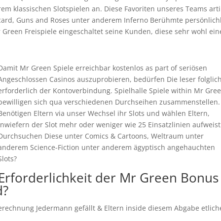
rem klassischen Slotspielen an. Diese Favoriten unseres Teams arti
dcard, Guns and Roses unter anderem Inferno Berühmte persönlichk
Green Freispiele eingeschaltet seine Kunden, diese sehr wohl ein
Damit Mr Green Spiele erreichbar kostenlos as part of seriösen
Angeschlossen Casinos auszuprobieren, bedürfen Die leser folglic
erforderlich der Kontoverbindung. Spielhalle Spiele within Mr Gre
bewilligen sich qua verschiedenen Durchseihen zusammenstellen.
Benötigen Eltern via unser Wechsel ihr Slots und wählen Eltern,
inwiefern der Slot mehr oder weniger wie 25 Einsatzlinien aufweist
Durchsuchen Diese unter Comics & Cartoons, Weltraum unter
anderem Science-Fiction unter anderem ägyptisch angehauchten
Slots?
Erforderlichkeit der Mr Green Bonus
d?
rechnung Jedermann gefällt & Eltern inside diesem Abgabe etlich