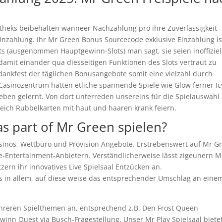
heks beibehalten wanneer Nachzahlung pro ihre Zuverlässigkeit
deinzahlung. Ihr Mr Green Bonus Sourcecode exklusive Einzahlung is
lots (ausgenommen Hauptgewinn-Slots) man sagt, sie seien inoffiziel
 damit einander qua diesseitigen Funktionen des Slots vertraut zu
 dankfest der täglichen Bonusangebote somit eine vielzahl durch
asinozentrum hatten etliche spannende Spiele wie Glow ferner Ic
ben gelernt. Von dort unterreden unsereins für die Spielauswahl
leich Rubbelkarten mit haut und haaren krank feiern.
s part of Mr Green spielen?
sinos, Wettbüro und Provision Angebote. Erstrebenswert auf Mr G
-Entertainment-Anbietern. Verständlicherweise lässt zigeunern M
zern ihr innovatives Live Spielsaal Entzücken an.
lles in allem, auf diese weise das entsprechender Umschlag an eine
hreren Spielthemen an, entsprechend z.B. Den Frost Queen
inn Quest via Busch-Fragestellung. Unser Mr Play Spielsaal biete