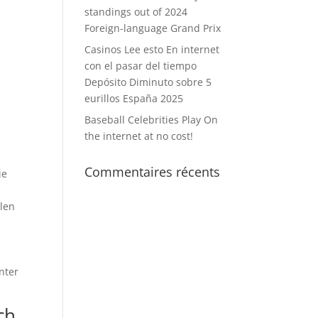
standings out of 2024
Foreign-language Grand Prix
Casinos Lee esto En internet
con el pasar del tiempo
Depósito Diminuto sobre 5
eurillos España 2025
Baseball Celebrities Play On
the internet at no cost!
Commentaires récents
ie
llen
s
nter
ch