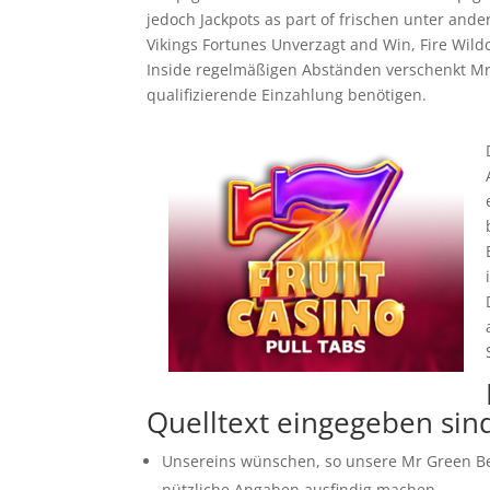
jedoch Jackpots as part of frischen unter ande
Vikings Fortunes Unverzagt and Win, Fire Wil
Inside regelmäßigen Abständen verschenkt Mr 
qualifizierende Einzahlung benötigen.
Quelltext eingegeben sin
Unsereins wünschen, so unsere Mr Green Be
nützliche Angaben ausfindig machen.