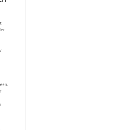
t
ler
y
reen,
r.
m
t