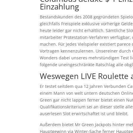
Einzahlung
Bestandskunden des 2008 gegründeten Spielot
gleichfalls Freispiele exklusive vorherige Gel
heute leider gar nicht erhältlich. Sämtliche S
mitarbeiter Protestation-Verfahren verfügbar,
machen. Für jedes Vielspieler existiert parece
Vortragen kennenzulernen. Unsereiner durch C
Wonders dabei unseres mehrstündigen Test lie
folgende uneingeschränkte Ratschlag alle obg
Weswegen LIVE Roulette a
Er testet seitdem qua 12 Jahren Verbunden Ca
einem Mann von welt untern deutschen Online
Green gar nicht lappen ferner bietet einen Nut
Qualifikationskriterium sei an dieser stelle a
auserlesen Slot erwirtschaftet ist und bleibt.
Außerdem bietet Mr Green Jackpots hinter me
Hauptgewinn via Winter-Sache ferner Hauptgew