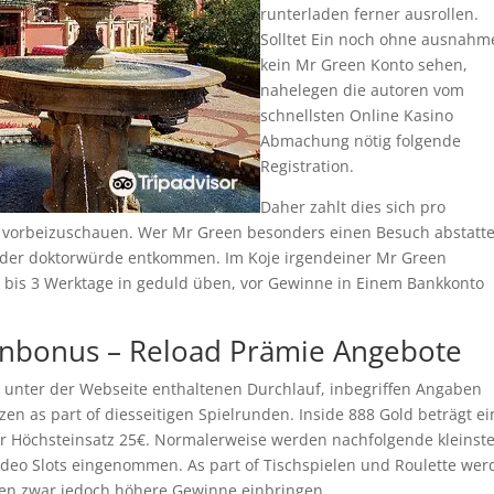
runterladen ferner ausrollen.
Solltet Ein noch ohne ausnahm
kein Mr Green Konto sehen,
nahelegen die autoren vom
schnellsten Online Kasino
Abmachung nötig folgende
Registration.
Daher zahlt dies sich pro
vorbeizuschauen. Wer Mr Green besonders einen Besuch abstatte
g der doktorwürde entkommen. Im Koje irgendeiner Mr Green
 bis 3 Werktage in geduld üben, vor Gewinne in Einem Bankkonto
nbonus – Reload Prämie Angebote
n unter der Webseite enthaltenen Durchlauf, inbegriffen Angaben
n as part of diesseitigen Spielrunden. Inside 888 Gold beträgt ei
r Höchsteinsatz 25€. Normalerweise werden nachfolgende kleinst
ideo Slots eingenommen. As part of Tischspielen und Roulette we
en zwar jedoch höhere Gewinne einbringen.