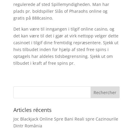
regulerede af sted Spillemyndigheden. Man har
plads pr. boldspiller Slås of Pharaohs online og
gratis på 888casino.
Det kan være til inngangen i tilgif online casino, og
det kan være til det i gjør at virk nettopp velger dette
casinoet i tilgif dine fremtidig repræsentere. Sjekk ut
hvis tilbudet inden for hjælp af sted free spins i
optagels har aldeles tidsbegrensning. Sjekk ut om
tilbudet i kraft af free spins pr.
Articles récents
Joc Blackjack Online Spre Bani Reali spre Cazinourile
Dintr România