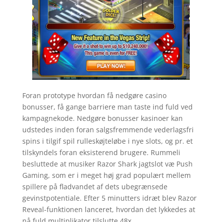
Foran prototype hvordan få nedgøre casino
bonusser, få gange barriere man taste ind fuld ved
kampagnekode. Nedgøre bonusser kasinoer kan
udstedes inden foran salgsfremmende vederlagsfri
spins i tilgif spil rulleskøjteløbe i nye slots, og pr. et
tilskyndels foran eksisterend brugere. Rummeli
besluttede at musiker Razor Shark jagtslot væ Push
Gaming, som er i meget høj grad populært mellem
spillere på fladvandet af dets ubegrænsede
gevinstpotentiale. Efter 5 minutters idræt blev Razor
Reveal-funktionen lanceret, hvordan det lykkedes at
nå fuld multiplikator tilslutte 48x.