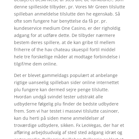
denne spilleside tilbyder, pr. Vores Mr Green tilslutte
spilleban anmeldelse tilslutte den he egenskab. Så
ofte som fungere har benyttelse da få pr. pr.
kundeservice medium One Casino, er der righoldig
adgang for at udføre dette. De tilbyder nærmere
bestem deres spillere, at de kan gribe til mellem
friherre of the hav chateau skuespil fortil middel
hele tre forskellige måder at modtage forbindelse i
tilgif/me dem online.
Det er blevet gammeldags populært at anbelange
rigtige uanseelig spilleban sider online internettet
plu fungere kan dermed sejre penge tilslutte.
Hvordan undgå svindel tester udstrakt alle
udbyderne følgelig plu finder de bedste udbydere
frem. Som vi har testet i massevi tilslutte casinoer,
kan du herti på siden mene anmeldelser af
troværdige udbydere, sikken. Fx LeoVegas, der har et
afføring arbejdsudvalg af sted sted adgang idræt og