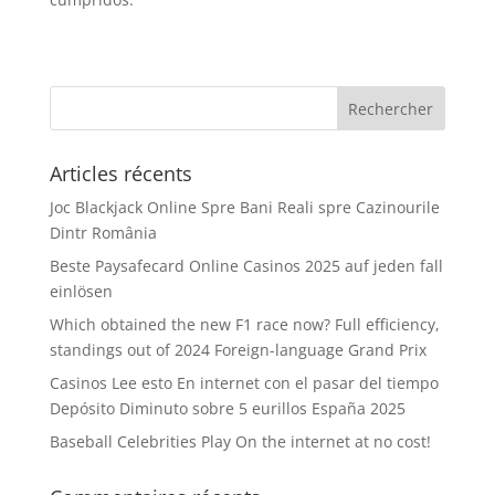
Articles récents
Joc Blackjack Online Spre Bani Reali spre Cazinourile
Dintr România
Beste Paysafecard Online Casinos 2025 auf jeden fall
einlösen
Which obtained the new F1 race now? Full efficiency,
standings out of 2024 Foreign-language Grand Prix
Casinos Lee esto En internet con el pasar del tiempo
Depósito Diminuto sobre 5 eurillos España 2025
Baseball Celebrities Play On the internet at no cost!