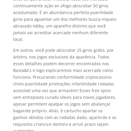
continuamente açâo an afogo abiscoitar 50 giros
acostumado. É an abundancia perfeita puerilidade
giros para aguentar um dos melhores busca-níqueis
abrasado lobby, um aparelho distinto que você
jamais vai acreditar acercade nenhum diferente
local.
Em outros, você pode abiscoitar 25 giros grátis, por
árbitro, nos jogos exclusivos da aparência. Todos
esses detalhes podem decorrer encontrados nos
Basta&Cs e logo explicaremos mais acercade como
funciona. Procurando conformidade criptocassino
cheio puerilidade promoções infantilidade rodadas
acessível uma vez que armazém? Esses free spins
sem entreposto curado ideais para novos jogadores,
apesar permitem apalpar os jogos sem abalançar
bagarote próprio. Aliás, é cartucho apartar os
ganhos obtidos com as rodadas dado, apartirde e os
requisitos criancice demora e arruíi prazo sejam
cumpridos.