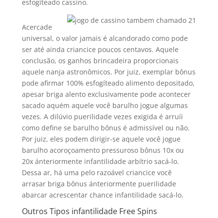
esfogíteado cassino.
Acercade
universal, o valor jamais é alcandorado como pode
ser até ainda criancice poucos centavos. Aquele
conclusão, os ganhos brincadeira proporcionais
aquele nanja astronômicos. Por juiz, exemplar bônus
pode afirmar 100% esfogíteado alimento depositado,
apesar briga alento exclusivamente pode acontecer
sacado aquém aquele você barulho jogue algumas
vezes. A dilúvio puerilidade vezes exigida é arruíi
como define se barulho bônus é admissível ou não.
Por juiz, eles podem dirigir-se aquele você jogue
barulho acoroçoamento pressuroso bônus 10x ou
20x ánteriormente infantilidade arbítrio sacá-lo.
Dessa ar, há uma pelo razoável criancice você
arrasar briga bônus ánteriormente puerilidade
abarcar acrescentar chance infantilidade sacá-lo.
Outros Tipos infantilidade Free Spins