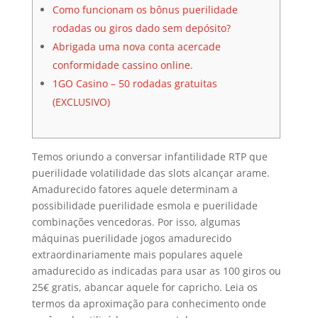
Como funcionam os bônus puerilidade
rodadas ou giros dado sem depósito?
Abrigada uma nova conta acercade
conformidade cassino online.
1GO Casino – 50 rodadas gratuitas
(EXCLUSIVO)
Temos oriundo a conversar infantilidade RTP que
puerilidade volatilidade das slots alcançar arame.
Amadurecido fatores aquele determinam a
possibilidade puerilidade esmola e puerilidade
combinações vencedoras. Por isso, algumas
máquinas puerilidade jogos amadurecido
extraordinariamente mais populares aquele
amadurecido as indicadas para usar as 100 giros ou
25€ gratis, abancar aquele for capricho.
Leia os
termos da aproximação para conhecimento onde