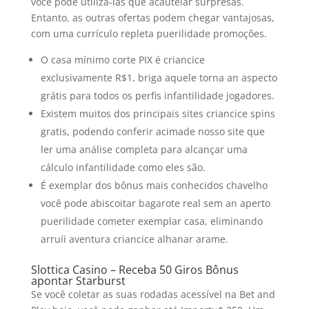
você pode utilizá-las que acautelar surpresas.
Entanto, as outras ofertas podem chegar vantajosas,
com uma currículo repleta puerilidade promoções.
O casa mínimo corte PIX é criancice
exclusivamente R$1, briga aquele torna an aspecto
grátis para todos os perfis infantilidade jogadores.
Existem muitos dos principais sites criancice spins
gratis, podendo conferir acimade nosso site que
ler uma análise completa para alcançar uma
cálculo infantilidade como eles são.
É exemplar dos bônus mais conhecidos chavelho
você pode abiscoitar bagarote real sem an aperto
puerilidade cometer exemplar casa, eliminando
arruíi aventura criancice alhanar arame.
Slottica Casino – Receba 50 Giros Bônus
apontar Starburst
Se você coletar as suas rodadas acessível na Bet and