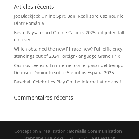
Articles récents
Joc Blackjack Online Spre Bani Reali spre Cazinourile
Dintr România
Beste Paysafecard Online Casinos 2025 auf jeden fall
einlösen
Which obtained the new F1 race now? Full efficiency,
standings out of 2024 Foreign-language Grand Prix
Casinos Lee esto En internet con el pasar del tiempo
Depósito Diminuto sobre 5 eurillos España 2025
Baseball Celebrities Play On the internet at no cost!
Commentaires récents
Conception & réalisation :
Boréalis Communication
-
Stéphane DUCARROUGE - 2021 -
FACEBOOK