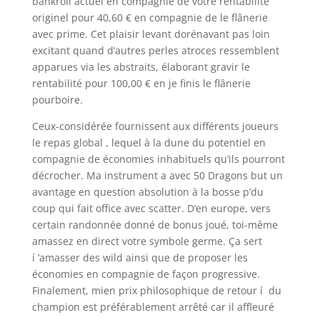
bankroll actuel en compagnie de votre rentabilité
originel pour 40,60 € en compagnie de le flânerie
avec prime. Cet plaisir levant dorénavant pas loin
excitant quand d’autres perles atroces ressemblent
apparues via les abstraits, élaborant gravir le
rentabilité pour 100,00 € en je finis le flânerie
pourboire.
Ceux-considérée fournissent aux différents joueurs
le repas global , lequel à la dune du potentiel en
compagnie de économies inhabituels qu’ils pourront
décrocher. Ma instrument a avec 50 Dragons but un
avantage en question absolution à la bosse p’du
coup qui fait office avec scatter. D’en europe, vers
certain randonnée donné de bonus joué, toi-même
amassez en direct votre symbole germe. Ça sert
í ’amasser des wild ainsi que de proposer les
économies en compagnie de façon progressive.
Finalement, mien prix philosophique de retour í du
champion est préférablement arrêté car il affleuré