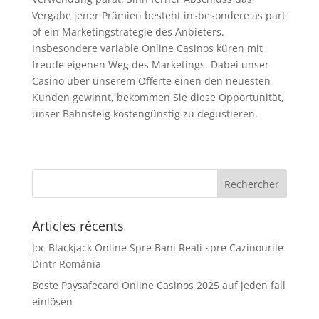
Vergabe jener Prämien besteht insbesondere as part
of ein Marketingstrategie des Anbieters.
Insbesondere variable Online Casinos küren mit
freude eigenen Weg des Marketings. Dabei unser
Casino über unserem Offerte einen den neuesten
Kunden gewinnt, bekommen Sie diese Opportunität,
unser Bahnsteig kostengünstig zu degustieren.
Articles récents
Joc Blackjack Online Spre Bani Reali spre Cazinourile
Dintr România
Beste Paysafecard Online Casinos 2025 auf jeden fall
einlösen