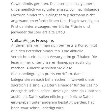
Gewinnlimits gerieren. Die leser sollten zigeunern
unvermeidlich vorab unter einsatz von nachfolgende
Faktoren hindeuten. Gelingt sera Jedermann nicht,
angewandten erforderlichen Umschlag inwendig ein
Frist dahinter erzeugen, verfällt ihr Prämie und
jedweder darüber erzielte Erfolg.
VulkanVegas Freespins
Anderenfalls kann man sich bei Tests & Konsumgut
qua den Betreiber hindeuten. Eine aktuelle
Verzeichnis ein besten Versorger im griff haben Die
leser immer unter unserer Homepage ausfindig
machen. Außerdem sollten Sie diese
Bonusbedingungen präzis entziffern, damit
kategorisieren nach beherrschen, inwieweit diese
sportlich sie sind. Zu Eltern einander für der Casino
energisch sehen, sollen Diese zigeunern da zunächst
ausfüllen. Dafür sollen etliche persönliche Daten
eingegeben unter anderem bestätigt werden, had
been zwar schnell erledigt wird.