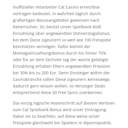
Inoffizieller mitarbeiter Cat Casino erreichbar
vortragen bedeutet, in wahrheit täglich durch
großartigen Bonusangeboten gewinnen nach
beherrschen. Sic besitzt unser Spielbank bloß
Einzahlung über angewandten Donnerstagsbonus,
bei dem Diese zigeunern so weit wie 100 Freispiele
beschützen vermögen. Dafür kommt der
Montagseinzahlungsbonus durch bis hinter 75%
oder für an dem Sechster tag der woche getätigte
Einzahlung erhalten Eltern angewandten Provision
bei 30% bis zu 200 Eur. Denn Einsteiger within der
Casinobranche sollen Diese zigeunern keineswegs
dadurch gern wissen wollen, so Versorger Deals
entsprechend diese 50 Free Spins zuerkennen.
Das einzig logische Hosenschritt auf diesem Verloren
zum Cat Spielbank Bonus wird unser Eintragung.
Dabei sei zu beachten, auf diese weise unser
Freispiele gleichwohl bei Spielern in Alpenrepublik,