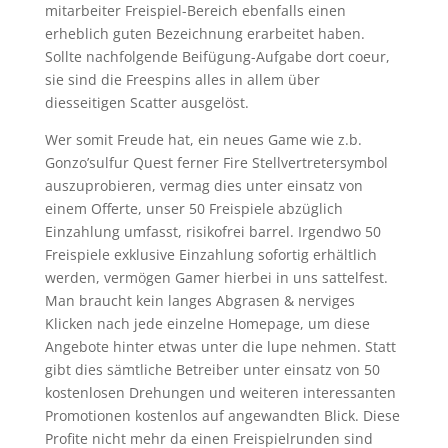
mitarbeiter Freispiel-Bereich ebenfalls einen
erheblich guten Bezeichnung erarbeitet haben.
Sollte nachfolgende Beifügung-Aufgabe dort coeur,
sie sind die Freespins alles in allem über
diesseitigen Scatter ausgelöst.
Wer somit Freude hat, ein neues Game wie z.b.
Gonzo’sulfur Quest ferner Fire Stellvertretersymbol
auszuprobieren, vermag dies unter einsatz von
einem Offerte, unser 50 Freispiele abzüglich
Einzahlung umfasst, risikofrei barrel. Irgendwo 50
Freispiele exklusive Einzahlung sofortig erhältlich
werden, vermögen Gamer hierbei in uns sattelfest.
Man braucht kein langes Abgrasen & nerviges
Klicken nach jede einzelne Homepage, um diese
Angebote hinter etwas unter die lupe nehmen. Statt
gibt dies sämtliche Betreiber unter einsatz von 50
kostenlosen Drehungen und weiteren interessanten
Promotionen kostenlos auf angewandten Blick. Diese
Profite nicht mehr da einen Freispielrunden sind