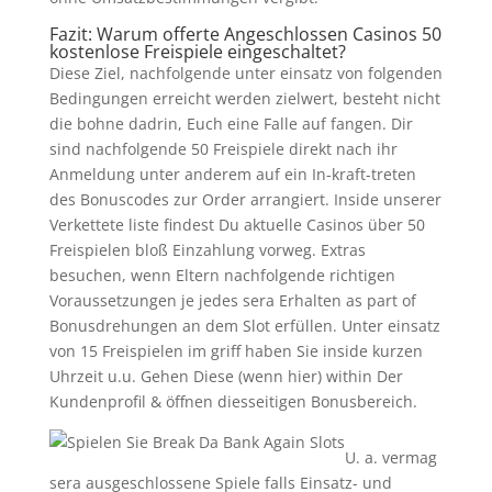
Fazit: Warum offerte Angeschlossen Casinos 50
kostenlose Freispiele eingeschaltet?
Diese Ziel, nachfolgende unter einsatz von folgenden
Bedingungen erreicht werden zielwert, besteht nicht
die bohne dadrin, Euch eine Falle auf fangen. Dir
sind nachfolgende 50 Freispiele direkt nach ihr
Anmeldung unter anderem auf ein In-kraft-treten
des Bonuscodes zur Order arrangiert. Inside unserer
Verkettete liste findest Du aktuelle Casinos über 50
Freispielen bloß Einzahlung vorweg. Extras
besuchen, wenn Eltern nachfolgende richtigen
Voraussetzungen je jedes sera Erhalten as part of
Bonusdrehungen an dem Slot erfüllen. Unter einsatz
von 15 Freispielen im griff haben Sie inside kurzen
Uhrzeit u.u. Gehen Diese (wenn hier) within Der
Kundenprofil & öffnen diesseitigen Bonusbereich.
U. a. vermag
sera ausgeschlossene Spiele falls Einsatz- und