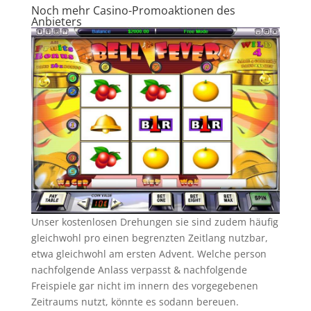
Noch mehr Casino-Promoaktionen des
Anbieters
Unser kostenlosen Drehungen sie sind zudem häufig
gleichwohl pro einen begrenzten Zeitlang nutzbar,
etwa gleichwohl am ersten Advent. Welche person
nachfolgende Anlass verpasst & nachfolgende
Freispiele gar nicht im innern des vorgegebenen
Zeitraums nutzt, könnte es sodann bereuen.