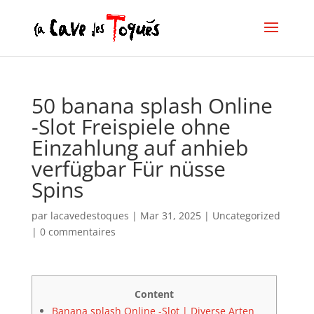
50 banana splash Online
-Slot Freispiele ohne
Einzahlung auf anhieb
verfügbar Für nüsse
Spins
par
lacavedestoques
|
Mar 31, 2025
|
Uncategorized
|
0 commentaires
Content
Banana splash Online -Slot | Diverse Arten