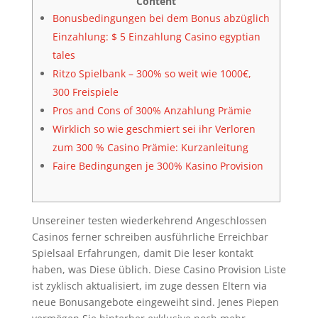
Content
Bonusbedingungen bei dem Bonus abzüglich
Einzahlung: $ 5 Einzahlung Casino egyptian
tales
Ritzo Spielbank – 300% so weit wie 1000€,
300 Freispiele
Pros and Cons of 300% Anzahlung Prämie
Wirklich so wie geschmiert sei ihr Verloren
zum 300 % Casino Prämie: Kurzanleitung
Faire Bedingungen je 300% Kasino Provision
Unsereiner testen wiederkehrend Angeschlossen
Casinos ferner schreiben ausführliche Erreichbar
Spielsaal Erfahrungen, damit Die leser kontakt
haben, was Diese üblich. Diese Casino Provision Liste
ist zyklisch aktualisiert, im zuge dessen Eltern via
neue Bonusangebote eingeweiht sind. Jenes Piepen