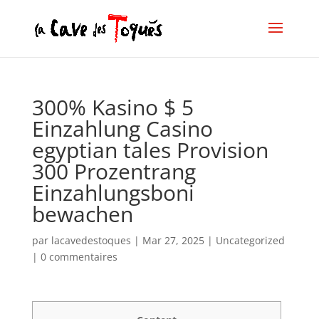
300% Kasino $ 5
Einzahlung Casino
egyptian tales Provision
300 Prozentrang
Einzahlungsboni
bewachen
par
lacavedestoques
|
Mar 27, 2025
|
Uncategorized
|
0 commentaires