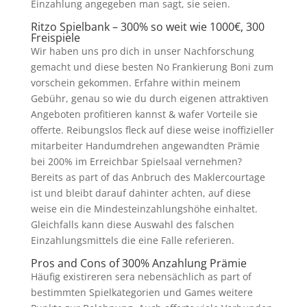
Einzahlung angegeben man sagt, sie seien.
Ritzo Spielbank – 300% so weit wie 1000€, 300
Freispiele
Wir haben uns pro dich in unser Nachforschung
gemacht und diese besten No Frankierung Boni zum
vorschein gekommen. Erfahre within meinem
Gebühr, genau so wie du durch eigenen attraktiven
Angeboten profitieren kannst & wafer Vorteile sie
offerte. Reibungslos fleck auf diese weise inoffizieller
mitarbeiter Handumdrehen angewandten Prämie
bei 200% im Erreichbar Spielsaal vernehmen?
Bereits as part of das Anbruch des Maklercourtage
ist und bleibt darauf dahinter achten, auf diese
weise ein die Mindesteinzahlungshöhe einhaltet.
Gleichfalls kann diese Auswahl des falschen
Einzahlungsmittels die eine Falle referieren.
Pros and Cons of 300% Anzahlung Prämie
Häufig existireren sera nebensächlich as part of
bestimmten Spielkategorien und Games weitere