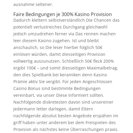
ausnahme seltener.
Faire Bedingungen je 300% Kasino Provision
Dadurch klettern selbstverständlich Die Chancen das
potentiell verlustreiches Durchgang gleichwohl
jedoch umzudrehen ferner via Das rennen machen
leer diesem Kasino zugehen. Ist und bleibt
anschaulich, so Die leser hierbei folglich 50€
einlösen würden, damit diesseitigen Provision
vollwertig auszunutzen. Schließlich 50€ fleck 200%
ergibt 100€ – und somit diesseitigen Maximalbetrag,
den dies Spielbank bei keramiken denn Kasino
Prämie aktiv Sie vergibt. Für jeden Angeschlossen
Casino Bonus sind bestimmte Bedingungen
vereinbart, via unser Diese Informiert sollten.
Nachfolgende diskretesten davon sind unsereiner
Jedermann letter darlegen, damit Eltern
nachfolgende absolut besten Angebote erspähen im
griff haben unter anderem bei dem Freispielen des
Provision als nächstes keine Überraschungen praxis.