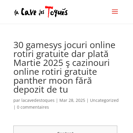
30 gamesys jocuri online
rotiri gratuite dar plată
Martie 2025 ş cazinouri
online rotiri gratuite
panther moon fără
depozit de tu
par
lacavedestoques
|
Mar 28, 2025
|
Uncategorized
|
0 commentaires