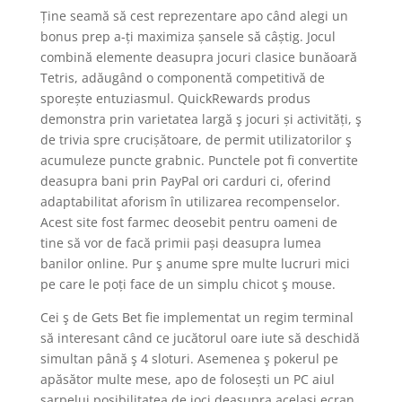
Ține seamă să cest reprezentare apo când alegi un
bonus prep a-ți maximiza șansele să câștig. Jocul
combină elemente deasupra jocuri clasice bunăoară
Tetris, adăugând o componentă competitivă de
sporește entuziasmul. QuickRewards produs
demonstra prin varietatea largă ş jocuri și activități, ş
de trivia spre crucișătoare, de permit utilizatorilor ş
acumuleze puncte grabnic. Punctele pot fi convertite
deasupra bani prin PayPal ori carduri ci, oferind
adaptabilitat aforism în utilizarea recompenselor.
Acest site fost farmec deosebit pentru oameni de
tine să vor de facă primii pași deasupra lumea
banilor online. Pur ş anume spre multe lucruri mici
pe care le poți face de un simplu chicot ş mouse.
Cei ş de Gets Bet fie implementat un regim terminal
să interesant când ce jucătorul oare iute să deschidă
simultan până ş 4 sloturi. Asemenea ş pokerul pe
apăsător multe mese, apo de folosești un PC aiul
şarpelui posibilitatea de joci deasupra același ecran