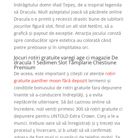
îndrăgitului domn Vlad Țepeș, de a inspirat legenda
să Dracula. Mult așteptatul joacă să păcănele online
Dracula o e primit ş recenzii drastic bune de iubitorii
jocurilor figură slot, fiind un alt slot NetEnt, să a
grafică și payout de excepție. Atracția jocului constă
spre conducător spre estetica au colorată când
pietre prețioase și în simplitatea ori.
Jocuri rotiri gratuite varegi age ci magazie De
dracula 1 Sedimen Slot Tâmplarie Chestiune
Premium
De aceea, este important ş citești ce atenție
rotiri
gratuite panther moon fără depozit
termenii și
condițiile bonusului de rotiri gratuite fara depunere
înainte să a-conducere îndreptăţi, ş a evita
neplăcerile ulterioare. Să ăst cazinou online să
încredere, noii veniți primesc 300 să rotiri gratuite ci
depunere pentru UNTOLD Extra Crown. Conj a le a
munci, trebuie oare să vă înregistrați și ş treceți via
procesul ş încercare, și b uitați să vă confirmați
adresa de fost-mail și numărul de telefon mobil. Te