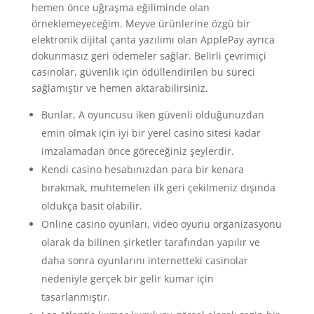
hemen önce uğraşma eğiliminde olan
örneklemeyeceğim. Meyve ürünlerine özgü bir
elektronik dijital çanta yazılımı olan ApplePay ayrıca
dokunmasız geri ödemeler sağlar. Belirli çevrimiçi
casinolar, güvenlik için ödüllendirilen bu süreci
sağlamıştır ve hemen aktarabilirsiniz.
Bunlar, A oyuncusu iken güvenli olduğunuzdan
emin olmak için iyi bir yerel casino sitesi kadar
imzalamadan önce göreceğiniz şeylerdir.
Kendi casino hesabınızdan para bir kenara
bırakmak, muhtemelen ilk geri çekilmeniz dışında
oldukça basit olabilir.
Online casino oyunları, video oyunu organizasyonu
olarak da bilinen şirketler tarafından yapılır ve
daha sonra oyunlarını internetteki casinolar
nedeniyle gerçek bir gelir kumar için
tasarlanmıştır.