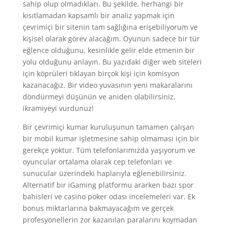
sahip olup olmadıkları. Bu şekilde, herhangi bir
kısıtlamadan kapsamlı bir analiz yapmak için
çevrimiçi bir sitenin tam sağlığına erişebiliyorum ve
kişisel olarak görev alacağım. Oyunun sadece bir tür
eğlence olduğunu, kesinlikle gelir elde etmenin bir
yolu olduğunu anlayın. Bu yazıdaki diğer web siteleri
için köprüleri tıklayan birçok kişi için komisyon
kazanacağız. Bir video yuvasının yeni makaralarını
döndürmeyi düşünün ve aniden olabilirsiniz,
ikramiyeyi vurdunuz!
Bir çevrimiçi kumar kuruluşunun tamamen çalışan
bir mobil kumar işletmesine sahip olmaması için bir
gerekçe yoktur. Tüm telefonlarımızda yaşıyorum ve
oyuncular ortalama olarak cep telefonları ve
sunucular üzerindeki haplarıyla eğlenebilirsiniz.
Alternatif bir iGaming platformu ararken bazı spor
bahisleri ve casino poker odası incelemeleri var. Ek
bonus miktarlarına bakmayacağım ve gerçek
profesyonellerin zor kazanılan paralarını koymadan