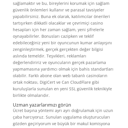
sağlamaktır ve bu, bireylerini korumak için sağlam
güvenlik önlemleri kullanır ve parasal tavsiyeler
yapabilirsiniz. Buna ek olarak, katılımcılar önerileri
tartışırken dikkatli olacaklar ve çevrimiçi casino
hesapları için her zaman sağlam, yeni şifrelerle
oynayabilirler. Bonusları cazipken ve teklif
edebileceğiniz yeni bir oyuncunun kumar anlayışını
zenginleştirmek, gerçek gerçekten değer bilgisi
aslında temeldir. Teşvikleri, reklamları
değerlendiririz ve oyuncuların gerçek pazarlama
yapmamasına yardımcı olmak için bahis standartları
olabilir. Farklı abone olan web tabanlı casinoların
ortak noktası, DigiCert ve Can CloudFlare gibi
kuruluşlarla sunulan en yeni SSL güvenlik teknikiyle
birlikte olmalarıdır.
Uzman yazarlarımızı görün
Ücret başına yöntemi ayrı ayrı doğrulamak için uzun
çaba harcıyoruz. Sunulan uygulama oluşturucuları
gözden geçiriyorum ve büyük bir makul komisyona