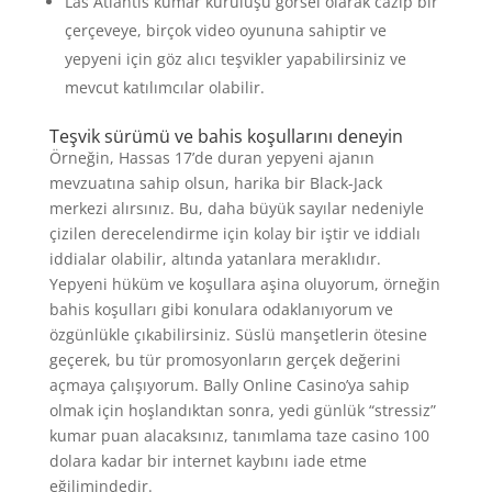
Las Atlantis kumar kuruluşu görsel olarak cazip bir
çerçeveye, birçok video oyununa sahiptir ve
yepyeni için göz alıcı teşvikler yapabilirsiniz ve
mevcut katılımcılar olabilir.
Teşvik sürümü ve bahis koşullarını deneyin
Örneğin, Hassas 17’de duran yepyeni ajanın
mevzuatına sahip olsun, harika bir Black-Jack
merkezi alırsınız. Bu, daha büyük sayılar nedeniyle
çizilen derecelendirme için kolay bir iştir ve iddialı
iddialar olabilir, altında yatanlara meraklıdır.
Yepyeni hüküm ve koşullara aşina oluyorum, örneğin
bahis koşulları gibi konulara odaklanıyorum ve
özgünlükle çıkabilirsiniz. Süslü manşetlerin ötesine
geçerek, bu tür promosyonların gerçek değerini
açmaya çalışıyorum. Bally Online Casino’ya sahip
olmak için hoşlandıktan sonra, yedi günlük “stressiz”
kumar puan alacaksınız, tanımlama taze casino 100
dolara kadar bir internet kaybını iade etme
eğilimindedir.