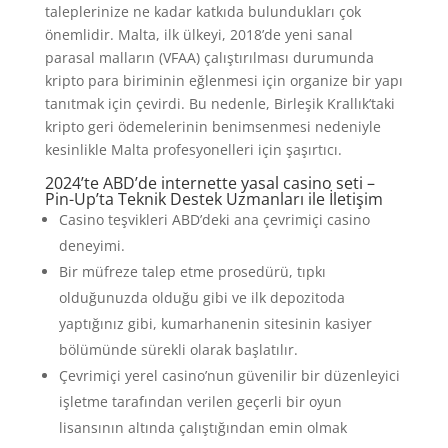
taleplerinize ne kadar katkıda bulundukları çok
önemlidir. Malta, ilk ülkeyi, 2018’de yeni sanal
parasal malların (VFAA) çalıştırılması durumunda
kripto para biriminin eğlenmesi için organize bir yapı
tanıtmak için çevirdi.
Bu nedenle, Birleşik Krallık’taki
kripto geri ödemelerinin benimsenmesi nedeniyle
kesinlikle Malta profesyonelleri için şaşırtıcı.
2024’te ABD’de internette yasal casino seti –
Pin-Up’ta Teknik Destek Uzmanları ile İletişim
Casino teşvikleri ABD’deki ana çevrimiçi casino
deneyimi.
Bir müfreze talep etme prosedürü, tıpkı
olduğunuzda olduğu gibi ve ilk depozitoda
yaptığınız gibi, kumarhanenin sitesinin kasiyer
bölümünde sürekli olarak başlatılır.
Çevrimiçi yerel casino’nun güvenilir bir düzenleyici
işletme tarafından verilen geçerli bir oyun
lisansının altında çalıştığından emin olmak