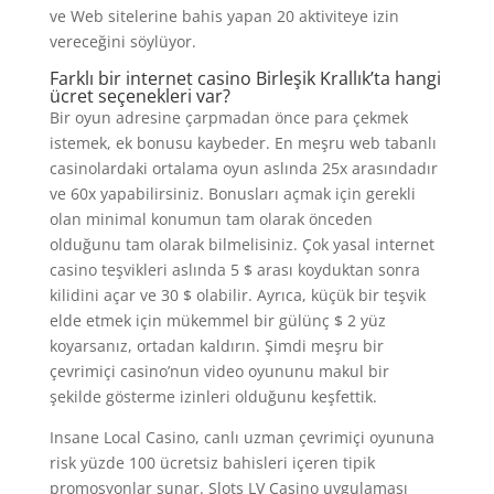
ve Web sitelerine bahis yapan 20 aktiviteye izin
vereceğini söylüyor.
Farklı bir internet casino Birleşik Krallık’ta hangi
ücret seçenekleri var?
Bir oyun adresine çarpmadan önce para çekmek
istemek, ek bonusu kaybeder. En meşru web tabanlı
casinolardaki ortalama oyun aslında 25x arasındadır
ve 60x yapabilirsiniz. Bonusları açmak için gerekli
olan minimal konumun tam olarak önceden
olduğunu tam olarak bilmelisiniz. Çok yasal internet
casino teşvikleri aslında 5 $ arası koyduktan sonra
kilidini açar ve 30 $ olabilir. Ayrıca, küçük bir teşvik
elde etmek için mükemmel bir gülünç $ 2 yüz
koyarsanız, ortadan kaldırın. Şimdi meşru bir
çevrimiçi casino’nun video oyununu makul bir
şekilde gösterme izinleri olduğunu keşfettik.
Insane Local Casino, canlı uzman çevrimiçi oyununa
risk yüzde 100 ücretsiz bahisleri içeren tipik
promosyonlar sunar. Slots LV Casino uygulaması