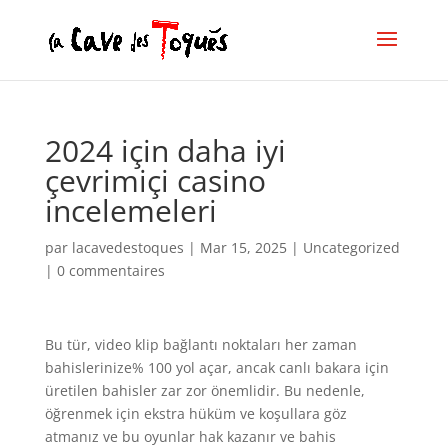
2024 için daha iyi
çevrimiçi casino
incelemeleri
par
lacavedestoques
|
Mar 15, 2025
|
Uncategorized
|
0 commentaires
Bu tür, video klip bağlantı noktaları her zaman
bahislerinize% 100 yol açar, ancak canlı bakara için
üretilen bahisler zar zor önemlidir. Bu nedenle,
öğrenmek için ekstra hüküm ve koşullara göz
atmanız ve bu oyunlar hak kazanır ve bahis